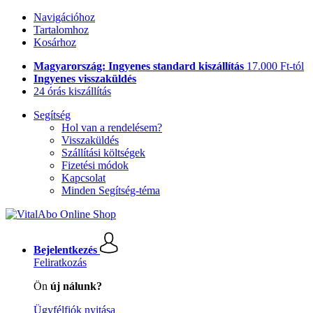
Navigációhoz
Tartalomhoz
Kosárhoz
Magyarország: Ingyenes standard kiszállítás
17.000 Ft-tól
Ingyenes visszaküldés
24 órás kiszállítás
Segítség
Hol van a rendelésem?
Visszaküldés
Szállítási költségek
Fizetési módok
Kapcsolat
Minden Segítség-téma
Bejelentkezés
Feliratkozás
Ön
új nálunk?
Ügyfélfiók nyitása