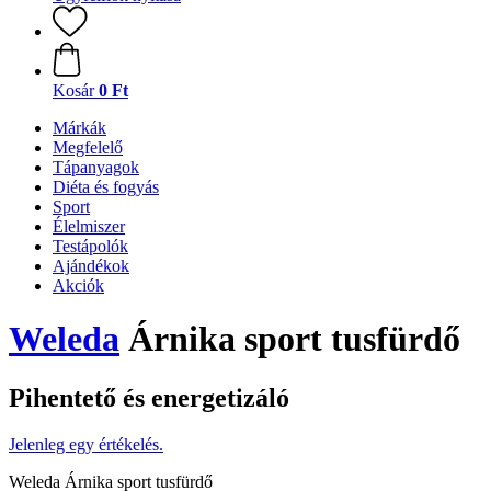
Kosár
0 Ft
Márkák
Megfelelő
Tápanyagok
Diéta és fogyás
Sport
Élelmiszer
Testápolók
Ajándékok
Akciók
Weleda
Árnika sport tusfürdő
Pihentető és energetizáló
Jelenleg egy értékelés.
Weleda Árnika sport tusfürdő