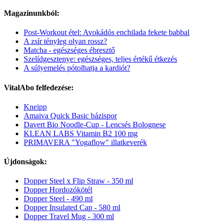
Magazinunkból:
Post-Workout étel: Avokádós enchilada fekete babbal
A zsír tényleg olyan rossz?
Matcha - egészséges ébresztő
Szelídgesztenye: egészséges, teljes értékű étkezés
A súlyemelés pótolhatja a kardiót?
VitalAbo felfedezése:
Kneipp
Amaiva Quick Basic bázispor
Davert Bio Noodle-Cup - Lencsés Bolognese
KLEAN LABS Vitamin B2 100 mg
PRIMAVERA "Yogaflow" illatkeverék
Újdonságok:
Dopper Steel x Flip Straw - 350 ml
Dopper Hordozókötél
Dopper Steel - 490 ml
Dopper Insulated Cap - 580 ml
Dopper Travel Mug - 300 ml