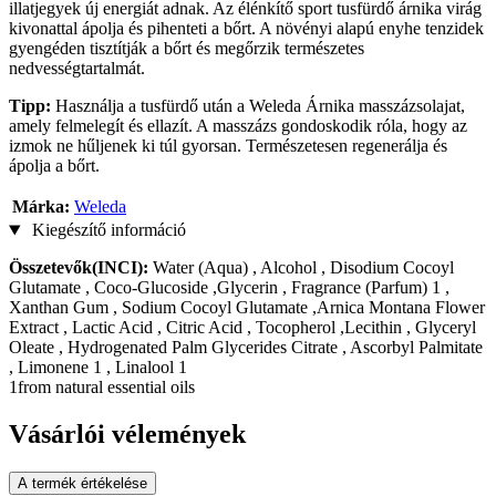
illatjegyek új energiát adnak. Az élénkítő sport tusfürdő árnika virág
kivonattal ápolja és pihenteti a bőrt. A növényi alapú enyhe tenzidek
gyengéden tisztítják a bőrt és megőrzik természetes
nedvességtartalmát.
Tipp:
Használja a tusfürdő után a Weleda Árnika masszázsolajat,
amely felmelegít és ellazít. A masszázs gondoskodik róla, hogy az
izmok ne hűljenek ki túl gyorsan. Természetesen regenerálja és
ápolja a bőrt.
Márka:
Weleda
Kiegészítő információ
Összetevők(INCI):
Water (Aqua) , Alcohol , Disodium Cocoyl
Glutamate , Coco-Glucoside ,Glycerin , Fragrance (Parfum) 1 ,
Xanthan Gum , Sodium Cocoyl Glutamate ,Arnica Montana Flower
Extract , Lactic Acid , Citric Acid , Tocopherol ,Lecithin , Glyceryl
Oleate , Hydrogenated Palm Glycerides Citrate , Ascorbyl Palmitate
, Limonene 1 , Linalool 1
1from natural essential oils
Vásárlói vélemények
A termék értékelése