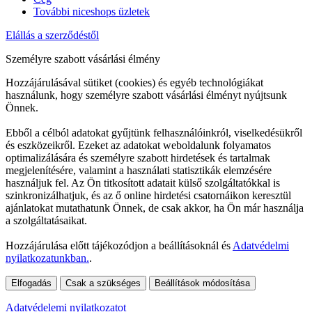
További niceshops üzletek
Elállás a szerződéstől
Személyre szabott vásárlási élmény
Hozzájárulásával sütiket (cookies) és egyéb technológiákat
használunk, hogy személyre szabott vásárlási élményt nyújtsunk
Önnek.
Ebből a célból adatokat gyűjtünk felhasználóinkról, viselkedésükről
és eszközeikről. Ezeket az adatokat weboldalunk folyamatos
optimalizálására és személyre szabott hirdetések és tartalmak
megjelenítésére, valamint a használati statisztikák elemzésére
használjuk fel. Az Ön titkosított adatait külső szolgáltatókkal is
szinkronizálhatjuk, és az ő online hirdetési csatornáikon keresztül
ajánlatokat mutathatunk Önnek, de csak akkor, ha Ön már használja
a szolgáltatásaikat.
Hozzájárulása előtt tájékozódjon a beállításoknál és
Adatvédelmi
nyilatkozatunkban.
.
Elfogadás
Csak a szükséges
Beállítások módosítása
Adatvédelemi nyilatkozatot