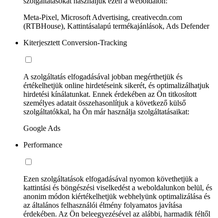
szolgáltatásokat használjuk ezen a weboldalon:
Meta-Pixel, Microsoft Advertising, creativecdn.com
(RTBHouse), Kattintásalapú termékajánlások, Ads Defender
Kiterjesztett Conversion-Tracking
A szolgáltatás elfogadásával jobban megérthetjük és
értékelhetjük online hirdetéseink sikerét, és optimalizálhatjuk
hirdetési kínálatunkat. Ennek érdekében az Ön titkosított
személyes adatait összehasonlítjuk a következő külső
szolgáltatókkal, ha Ön már használja szolgáltatásaikat:
Google Ads
Performance
Ezen szolgáltatások elfogadásával nyomon követhetjük a
kattintási és böngészési viselkedést a weboldalunkon belül, és
anonim módon kiértékelhetjük webhelyünk optimalizálása és
az általános felhasználói élmény folyamatos javítása
érdekében. Az Ön beleegyezésével az alábbi, harmadik féltől