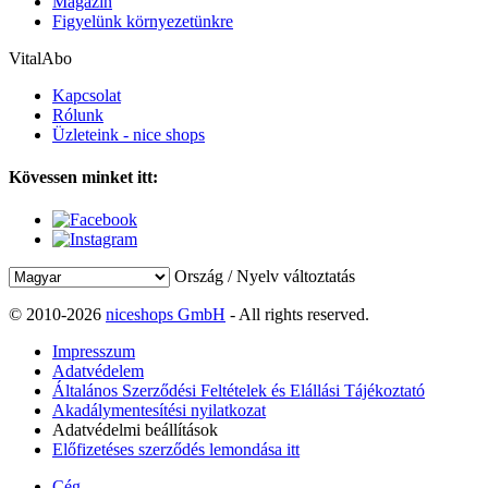
Magazin
Figyelünk környezetünkre
VitalAbo
Kapcsolat
Rólunk
Üzleteink - nice shops
Kövessen minket itt:
Ország / Nyelv változtatás
© 2010-2026
niceshops GmbH
- All rights reserved.
Impresszum
Adatvédelem
Általános Szerződési Feltételek és Elállási Tájékoztató
Akadálymentesítési nyilatkozat
Adatvédelmi beállítások
Előfizetéses szerződés lemondása itt
Cég