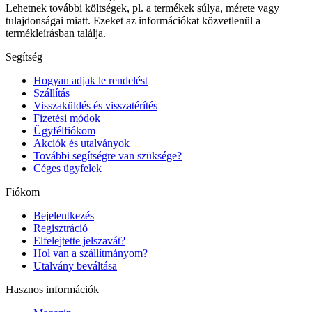
Lehetnek további költségek, pl. a termékek súlya, mérete vagy
tulajdonságai miatt. Ezeket az információkat közvetlenül a
termékleírásban találja.
Segítség
Hogyan adjak le rendelést
Szállítás
Visszaküldés és visszatérítés
Fizetési módok
Ügyfélfiókom
Akciók és utalványok
További segítségre van szüksége?
Céges ügyfelek
Fiókom
Bejelentkezés
Regisztráció
Elfelejtette jelszavát?
Hol van a szállítmányom?
Utalvány beváltása
Hasznos információk