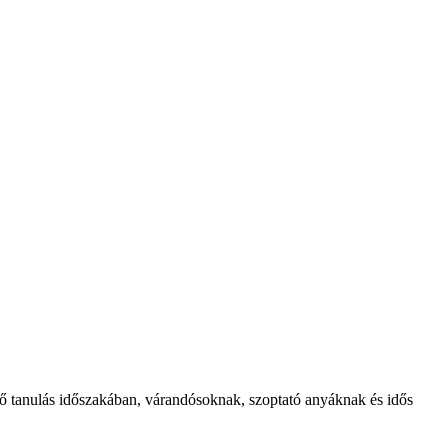
elő tanulás időszakában, várandósoknak, szoptató anyáknak és idős