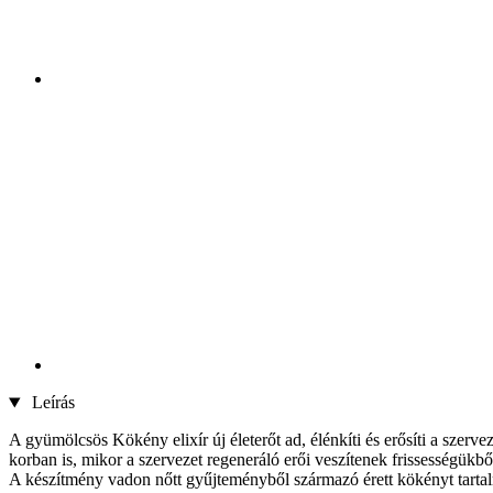
Leírás
A gyümölcsös Kökény elixír új életerőt ad, élénkíti és erősíti a sze
korban is, mikor a szervezet regeneráló erői veszítenek frissességükbő
A készítmény vadon nőtt gyűjteményből származó érett kökényt tartal