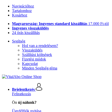
Navigációhoz
Tartalomhoz
Kosárhoz
Magyarország: Ingyenes standard kiszállítás
17.000 Ft-tól
Ingyenes visszaküldés
24 órás kiszállítás
Segítség
Hol van a rendelésem?
Visszaküldés
Szállítási költségek
Fizetési módok
Kapcsolat
Minden Segítség-téma
Bejelentkezés
Feliratkozás
Ön
új nálunk?
Ügyfélfiók nyitása