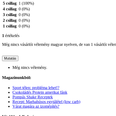
5 csillag
1
(100%)
4 csillag
0
(0%)
3 csillag
0
(0%)
2 csillag
0
(0%)
1 csillag
0
(0%)
1
értékelés
Még nincs vásárlói vélemény magyar nyelven, de van 1 vásárlói vél
Mutatás
Még nincs vélemény.
Magazinunkból:
Sport télen: probléma lehet!?
Csokoládés Protein amerikai fánk
Pompás Shake Receptek
Recept: Marhahúsos egytálétel (low carb)
Várat magára az izomépítés?