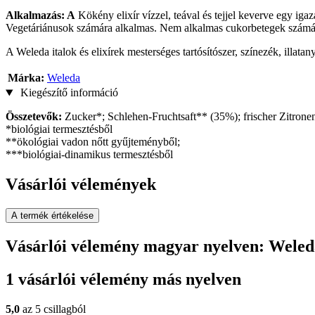
Alkalmazás: A
Kökény elixír vízzel, teával és tejjel keverve egy igaz
Vegetáriánusok számára alkalmas. Nem alkalmas cukorbetegek számá
A Weleda italok és elixírek mesterséges tartósítószer, színezék, illat
Márka:
Weleda
Kiegészítő információ
Összetevők:
Zucker*; Schlehen-Fruchtsaft** (35%); frischer Zitrone
*biológiai termesztésből
**ökológiai vadon nőtt gyűjteményből;
***biológiai-dinamikus termesztésből
Vásárlói vélemények
A termék értékelése
Vásárlói vélemény magyar nyelven: Weleda
1 vásárlói vélemény más nyelven
5,0
az 5 csillagból