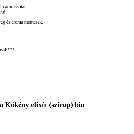
án aromás ital.
ra!
anyag és aroma mentesek.
nsaft***.
 Kökény elixír (szirup) bio