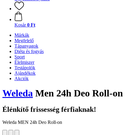
Kosár
0 Ft
Márkák
Megfelelő
Tápanyagok
Diéta és fogyás
Sport
Élelmiszer
Testápolók
Ajándékok
Akciók
Weleda
Men 24h Deo Roll-on
Élénkítő frissesség férfiaknak!
Weleda MEN 24h Deo Roll-on