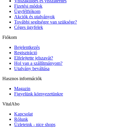
Visszaküldés és visszatérítés
Fizetési módok
Ügyfélfiókom
Akciók és utalványok
További segítségre van szüksége?
Céges ügyfelek
Fiókom
Bejelentkezés
Regisztráció
Elfelejtette jelszavát?
Hol van a szállítmányom?
Utalvány beváltása
Hasznos információk
Magazin
Figyelünk környezetünkre
VitalAbo
Kapcsolat
Rólunk
Üzleteink - nice shops