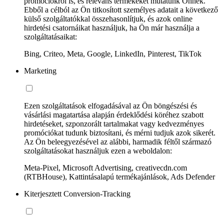
promóciókról is, és releváns termékeket mutatunk Önnek.
Ebből a célból az Ön titkosított személyes adatait a következő
külső szolgáltatókkal összehasonlítjuk, és azok online
hirdetési csatornáikat használjuk, ha Ön már használja a
szolgáltatásaikat:
Bing, Criteo, Meta, Google, LinkedIn, Pinterest, TikTok
Marketing
Ezen szolgáltatások elfogadásával az Ön böngészési és
vásárlási magatartása alapján érdeklődési köréhez szabott
hirdetéseket, szponzorált tartalmakat vagy kedvezményes
promóciókat tudunk biztosítani, és mérni tudjuk azok sikerét.
Az Ön beleegyezésével az alábbi, harmadik féltől származó
szolgáltatásokat használjuk ezen a weboldalon:
Meta-Pixel, Microsoft Advertising, creativecdn.com
(RTBHouse), Kattintásalapú termékajánlások, Ads Defender
Kiterjesztett Conversion-Tracking