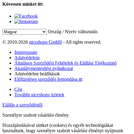
Kövessen minket itt:
Ország / Nyelv változtatás
© 2010-2026
niceshops GmbH
- All rights reserved.
Impresszum
Adatvédelem
Általános Szerződési Feltételek és Elállási Tájékoztató
Akadálymentesítési nyilatkozat
Adatvédelmi beállítások
Előfizetéses szerződés lemondása itt
Cég
További niceshops üzletek
Elállás a szerződéstől
Személyre szabott vásárlási élmény
Hozzájárulásával sütiket (cookies) és egyéb technológiákat
használunk, hogy személyre szabott vásárlási élményt nyújtsunk