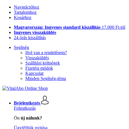
Navigációhoz
Tartalomhoz
Kosárhoz
Magyarország: Ingyenes standard kiszállítás
17.000 Ft-tól
Ingyenes visszaküldés
24 órás kiszállítás
Segítség
Hol van a rendelésem?
Visszaküldés
Szállítási költségek
Fizetési módok
Kapcsolat
Minden Segítség-téma
Bejelentkezés
Feliratkozás
Ön
új nálunk?
Ügyfélfiók nyitása