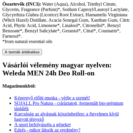
Összetevők (INCI):
Water (Aqua), Alcohol, Triethyl Citrate,
Glycerin, Fragrance (Parfum)*, Sodium Caproyl/Lauroyl Lactylate,
Glycyrrhiza Glabra (Licorice) Root Extract, Hamamelis Virginiana
(Witch Hazel) Distillate, Acacia Senegal Gum, Xanthan Gum, Citric
Acid, Phytic Acid, Limonene*, Linalool*, Citronellol*, Benzyl
Benzoate*, Benzyl Salicylate*, Geraniol*, Citral*, Coumarin*,
Farnesol*.
*from natural essential oils
A termék értékelése
Vásárlói vélemény magyar nyelven:
Weleda MEN 24h Deo Roll-on
Magazinunkból:
Képernyő előtti munka - védje a szemét!
SOJALL Pro Natura - csíráztatott, fermentált bio-prémium
táplálék
Karcsúság az alvásnak köszönhetően: a figyelmen kívül
hagyott tényező
A sport befolyásolja a géneket
Edzés - mikor látszik az eredmény?