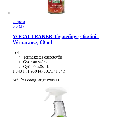
2 opció
5.0 (3)
YOGACLEANER
Jógaszőnyeg-​tisztító -​
Vérnarancs, 60 ml
-5%
Természetes összetevők
Gyorsan szárad
Gyümölcsös illattal
1.843 Ft
1.950 Ft
(30.717 Ft / l)
Szállítás eddig: augusztus 11.