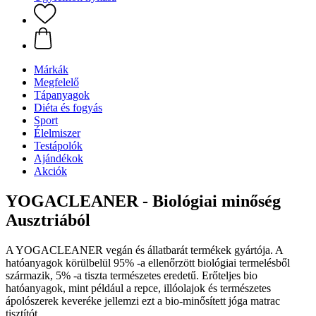
Márkák
Megfelelő
Tápanyagok
Diéta és fogyás
Sport
Élelmiszer
Testápolók
Ajándékok
Akciók
YOGACLEANER - Biológiai minőség
Ausztriából
A YOGACLEANER vegán és állatbarát termékek gyártója. A
hatóanyagok körülbelül 95% -a ellenőrzött biológiai termelésből
származik, 5% -a tiszta természetes eredetű. Erőteljes bio
hatóanyagok, mint például a repce, illóolajok és természetes
ápolószerek keveréke jellemzi ezt a bio-minősített jóga matrac
tisztítót.