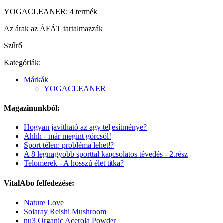
YOGACLEANER: 4 termék
Az árak az ÁFÁT tartalmazzák
Szűrő
Kategóriák:
Márkák
YOGACLEANER
Magazinunkból:
Hogyan javítható az agy teljesítménye?
Ahhh - már megint görcsöl!
Sport télen: probléma lehet!?
A 8 legnagyobb sporttal kapcsolatos tévedés - 2.rész
Telomerek - A hosszú élet titka?
VitalAbo felfedezése:
Nature Love
Solaray Reishi Mushroom
nu3 Organic Acerola Powder