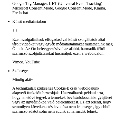
Google Tag Manager, UET (Universal Event Tracking)
Microsoft Consent Mode, Google Consent Mode, Klarna,
Freshchat
Külső médiatartalom
Ezen szolgáltatások elfogadásával külső szolgáltatók által
tárolt videókat vagy egyéb médiatartalmakat mutathatunk meg
Önnek. Az Ön beleegyezésével az alábbi, harmadik féltől
származó szolgáltatásokat használjuk ezen a weboldalon:
Vimeo, YouTube
Szükséges
Mindig aktív
A technikailag szükséges Cookie-k csak weboldalunk
alapvető funkcióit biztosítják. Használhatók például arra,
hogy lehetővé tegyék a termékek bevásárlókosarába gyűjtését
vagy az ügyfélfiókba való bejelentkezést. Ez azt jelenti, hogy
semmilyen következtetés levonása nem lehetséges, így ebből
származó adatot soha nem adunk át harmadik félnek.