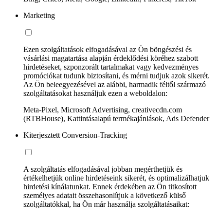
Marketing
Ezen szolgáltatások elfogadásával az Ön böngészési és
vásárlási magatartása alapján érdeklődési köréhez szabott
hirdetéseket, szponzorált tartalmakat vagy kedvezményes
promóciókat tudunk biztosítani, és mérni tudjuk azok sikerét.
Az Ön beleegyezésével az alábbi, harmadik féltől származó
szolgáltatásokat használjuk ezen a weboldalon:
Meta-Pixel, Microsoft Advertising, creativecdn.com
(RTBHouse), Kattintásalapú termékajánlások, Ads Defender
Kiterjesztett Conversion-Tracking
A szolgáltatás elfogadásával jobban megérthetjük és
értékelhetjük online hirdetéseink sikerét, és optimalizálhatjuk
hirdetési kínálatunkat. Ennek érdekében az Ön titkosított
személyes adatait összehasonlítjuk a következő külső
szolgáltatókkal, ha Ön már használja szolgáltatásaikat: