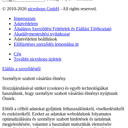
© 2010-2026
niceshops GmbH
- All rights reserved.
Impresszum
Adatvédelem
Általános Szerződési Feltételek és Elállási Tájékoztató
Akadálymentesítési nyilatkozat
Adatvédelmi beállítások
Előfizetéses szerződés lemondása itt
Cég
További niceshops üzletek
Elállás a szerződéstől
Személyre szabott vásárlási élmény
Hozzájárulásával sütiket (cookies) és egyéb technológiákat
használunk, hogy személyre szabott vásárlási élményt nyújtsunk
Önnek.
Ebből a célból adatokat gyűjtünk felhasználóinkról, viselkedésükről
és eszközeikről. Ezeket az adatokat weboldalunk folyamatos
optimalizálására és személyre szabott hirdetések és tartalmak
megjelenítésére, valamint a használati statisztikák elemzésére