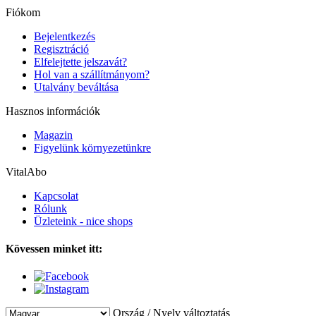
Fiókom
Bejelentkezés
Regisztráció
Elfelejtette jelszavát?
Hol van a szállítmányom?
Utalvány beváltása
Hasznos információk
Magazin
Figyelünk környezetünkre
VitalAbo
Kapcsolat
Rólunk
Üzleteink - nice shops
Kövessen minket itt:
Ország / Nyelv változtatás