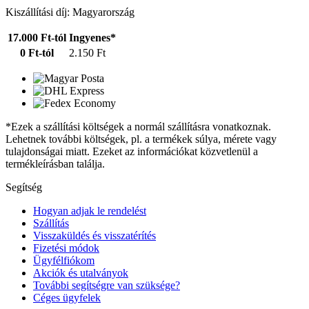
Kiszállítási díj: Magyarország
17.000 Ft-tól
Ingyenes*
0 Ft-tól
2.150 Ft
*Ezek a szállítási költségek a normál szállításra vonatkoznak.
Lehetnek további költségek, pl. a termékek súlya, mérete vagy
tulajdonságai miatt. Ezeket az információkat közvetlenül a
termékleírásban találja.
Segítség
Hogyan adjak le rendelést
Szállítás
Visszaküldés és visszatérítés
Fizetési módok
Ügyfélfiókom
Akciók és utalványok
További segítségre van szüksége?
Céges ügyfelek