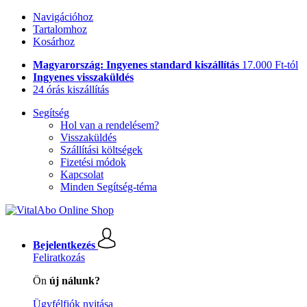
Navigációhoz
Tartalomhoz
Kosárhoz
Magyarország: Ingyenes standard kiszállítás
17.000 Ft-tól
Ingyenes visszaküldés
24 órás kiszállítás
Segítség
Hol van a rendelésem?
Visszaküldés
Szállítási költségek
Fizetési módok
Kapcsolat
Minden Segítség-téma
Bejelentkezés
Feliratkozás
Ön
új nálunk?
Ügyfélfiók nyitása