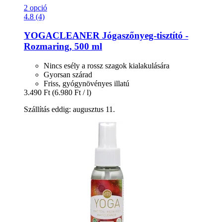
2 opció
4.8 (4)
YOGACLEANER
Jógaszőnyeg-​tisztító -​
Rozmaring, 500 ml
Nincs esély a rossz szagok kialakulására
Gyorsan szárad
Friss, gyógynövényes illatú
3.490 Ft
(6.980 Ft / l)
Szállítás eddig: augusztus 11.