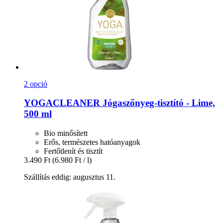
2 opció
YOGACLEANER
Jógaszőnyeg-​tisztító -​ Lime,
500 ml
Bio minősített
Erős, természetes hatóanyagok
Fertőtlenít és tisztít
3.490 Ft
(6.980 Ft / l)
Szállítás eddig: augusztus 11.