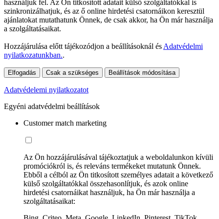
használjuk fel. Az Ön titkosított adatait külső szolgáltatókkal is
szinkronizálhatjuk, és az ő online hirdetési csatornáikon keresztül
ajánlatokat mutathatunk Önnek, de csak akkor, ha Ön már használja
a szolgáltatásaikat.
Hozzájárulása előtt tájékozódjon a beállításoknál és
Adatvédelmi
nyilatkozatunkban.
.
Elfogadás
Csak a szükséges
Beállítások módosítása
Adatvédelemi nyilatkozatot
Egyéni adatvédelmi beállítások
Customer match marketing
Az Ön hozzájárulásával tájékoztatjuk a weboldalunkon kívüli
promóciókról is, és releváns termékeket mutatunk Önnek.
Ebből a célból az Ön titkosított személyes adatait a következő
külső szolgáltatókkal összehasonlítjuk, és azok online
hirdetési csatornáikat használjuk, ha Ön már használja a
szolgáltatásaikat:
Bing, Criteo, Meta, Google, LinkedIn, Pinterest, TikTok