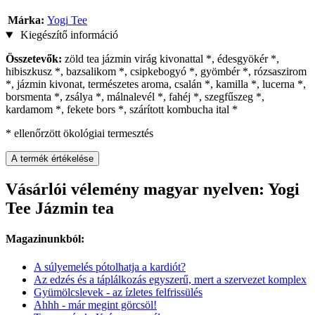
Márka:
Yogi Tee
Kiegészítő információ
Összetevők:
zöld tea jázmin virág kivonattal *, édesgyökér *,
hibiszkusz *, bazsalikom *, csipkebogyó *, gyömbér *, rózsaszirom
*, jázmin kivonat, természetes aroma, csalán *, kamilla *, lucerna *,
borsmenta *, zsálya *, málnalevél *, fahéj *, szegfűszeg *,
kardamom *, fekete bors *, szárított kombucha ital *
* ellenőrzött ökológiai termesztés
A termék értékelése
Vásárlói vélemény magyar nyelven: Yogi
Tee Jázmin tea
Magazinunkból:
A súlyemelés pótolhatja a kardiót?
Az edzés és a táplálkozás egyszerű, mert a szervezet komplex
Gyümölcslevek - az ízletes felfrissülés
Ahhh - már megint görcsöl!