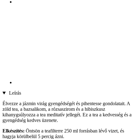
Leírás
Élvezze a jázmin virág gyengédségét és pihentesse gondolatait. A
zöld tea, a bazsalikom, a rózsaszirom és a hibiszkusz
kihanygsúlyozza a tea meditatív jellegét. Ez a tea a kedvesség és a
gyengédség kedves üzenete.
Elkészítés:
Öntsön a teafilterre 250 ml forrásban lévő vizet, és
hagyja körülbelül 5 percig ázni.