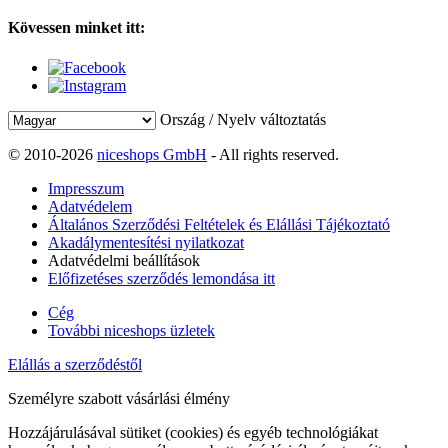
Kövessen minket itt:
Ország / Nyelv változtatás
© 2010-2026
niceshops GmbH
- All rights reserved.
Impresszum
Adatvédelem
Általános Szerződési Feltételek és Elállási Tájékoztató
Akadálymentesítési nyilatkozat
Adatvédelmi beállítások
Előfizetéses szerződés lemondása itt
Cég
További niceshops üzletek
Elállás a szerződéstől
Személyre szabott vásárlási élmény
Hozzájárulásával sütiket (cookies) és egyéb technológiákat