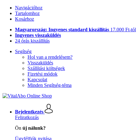
Navigációhoz
Tartalomhoz
Kosárhoz
Magyarország: Ingyenes standard kiszállítás
17.000 Ft-tól
Ingyenes visszaküldés
24 órás kiszállítás
Segítség
Hol van a rendelésem?
Visszaküldés
Szállítási költségek
Fizetési módok
Kapcsolat
Minden Segítség-téma
Bejelentkezés
Feliratkozás
Ön
új nálunk?
Ügyfélfiók nyitása