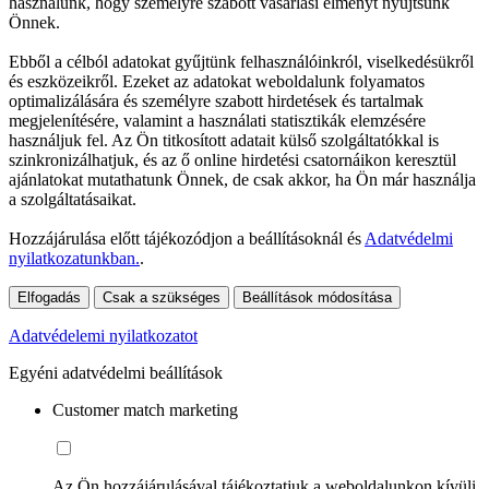
használunk, hogy személyre szabott vásárlási élményt nyújtsunk
Önnek.
Ebből a célból adatokat gyűjtünk felhasználóinkról, viselkedésükről
és eszközeikről. Ezeket az adatokat weboldalunk folyamatos
optimalizálására és személyre szabott hirdetések és tartalmak
megjelenítésére, valamint a használati statisztikák elemzésére
használjuk fel. Az Ön titkosított adatait külső szolgáltatókkal is
szinkronizálhatjuk, és az ő online hirdetési csatornáikon keresztül
ajánlatokat mutathatunk Önnek, de csak akkor, ha Ön már használja
a szolgáltatásaikat.
Hozzájárulása előtt tájékozódjon a beállításoknál és
Adatvédelmi
nyilatkozatunkban.
.
Elfogadás
Csak a szükséges
Beállítások módosítása
Adatvédelemi nyilatkozatot
Egyéni adatvédelmi beállítások
Customer match marketing
Az Ön hozzájárulásával tájékoztatjuk a weboldalunkon kívüli