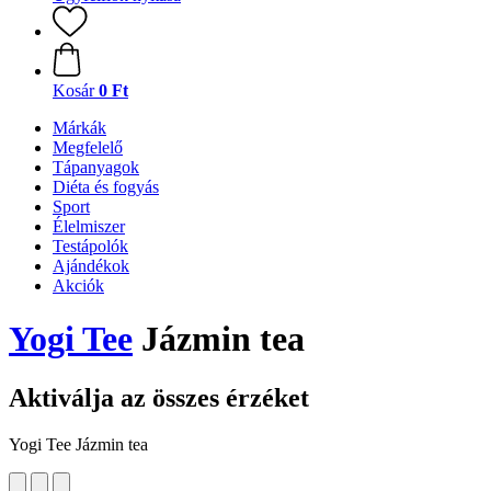
Kosár
0 Ft
Márkák
Megfelelő
Tápanyagok
Diéta és fogyás
Sport
Élelmiszer
Testápolók
Ajándékok
Akciók
Yogi Tee
Jázmin tea
Aktiválja az összes érzéket
Yogi Tee Jázmin tea