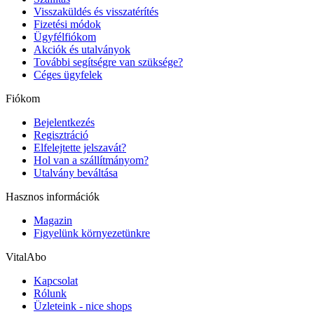
Visszaküldés és visszatérítés
Fizetési módok
Ügyfélfiókom
Akciók és utalványok
További segítségre van szüksége?
Céges ügyfelek
Fiókom
Bejelentkezés
Regisztráció
Elfelejtette jelszavát?
Hol van a szállítmányom?
Utalvány beváltása
Hasznos információk
Magazin
Figyelünk környezetünkre
VitalAbo
Kapcsolat
Rólunk
Üzleteink - nice shops