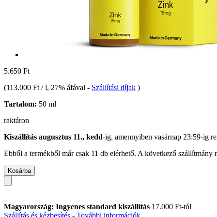
5.650 Ft
(
113.000 Ft / l
, 27% áfával
-
Szállítási díjak
)
Tartalom:
50 ml
raktáron
Kiszállítás augusztus 11., kedd
-ig, amennyiben
vasárnap 23:59-ig
re
Ebből a termékből már csak 11 db elérhető. A következő szállítmány m
Kosárba
Magyarország: Ingyenes standard kiszállítás
17.000 Ft-tól
Szállítás és kézbesítés - További információk