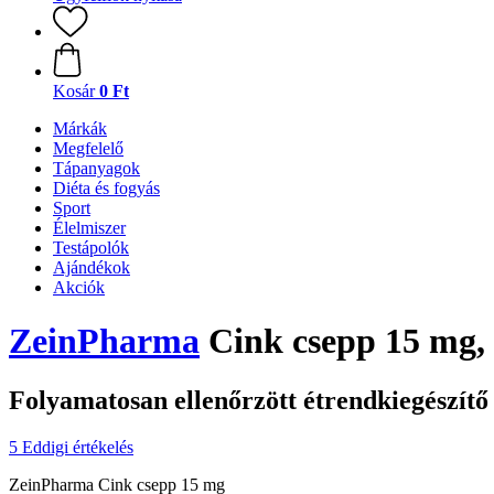
Kosár
0 Ft
Márkák
Megfelelő
Tápanyagok
Diéta és fogyás
Sport
Élelmiszer
Testápolók
Ajándékok
Akciók
ZeinPharma
Cink csepp 15 mg,
Folyamatosan ellenőrzött étrendkiegészítő
5 Eddigi értékelés
ZeinPharma Cink csepp 15 mg