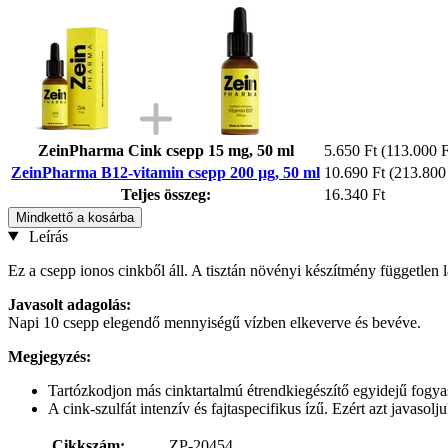
ZeinPharma Cink csepp 15 mg, 50 ml
5.650 Ft
(113.000 Ft
ZeinPharma B12-vitamin csepp 200 µg, 50 ml
10.690 Ft
(213.800 
Teljes összeg:
16.340 Ft
Mindkettő a kosárba
Leírás
Ez a csepp ionos cinkből áll. A tisztán növényi készítmény független 
Javasolt adagolás:
Napi 10 csepp elegendő mennyiségű vízben elkeverve és bevéve.
Megjegyzés:
Tartózkodjon más cinktartalmú étrendkiegészítő egyidejű fogyas
A cink-szulfát intenzív és fajtaspecifikus ízű. Ezért azt javasol
Cikkszám:
ZP-20454