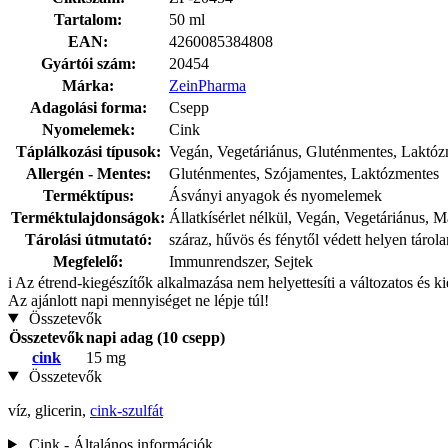
Tartalom:
50 ml
EAN:
4260085384808
Gyártói szám:
20454
Márka:
ZeinPharma
Adagolási forma:
Csepp
Nyomelemek:
Cink
Táplálkozási típusok:
Vegán, Vegetáriánus, Gluténmentes, Laktó
Allergén - Mentes:
Gluténmentes, Szójamentes, Laktózmentes
Terméktípus:
Ásványi anyagok és nyomelemek
Terméktulajdonságok:
Állatkísérlet nélkül, Vegán, Vegetáriánus
Tárolási útmutató:
száraz, hűvös és fénytől védett helyen tárol
Megfelelő:
Immunrendszer, Sejtek
i
Az étrend-kiegészítők alkalmazása nem helyettesíti a változatos és k
Az ajánlott napi mennyiséget ne lépje túl!
Összetevők
Összetevők
napi adag (10 csepp)
cink
15 mg
Összetevők
víz, glicerin,
cink-szulfát
Cink - Általános információk