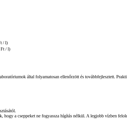
 / l)
Ft / l)
laboratóriumok által folyamatosan ellenőrzött és továbbfejlesztett. Pra
ztásától.
juk, hogy a cseppeket ne fogyassza hígítás nélkül. A legjobb vízben felol