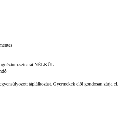
zmentes
, Magnézium-sztearát NÉLKÜL
andó
iegyensúlyozott táplálkozást. Gyermekek elől gondosan zárja el.