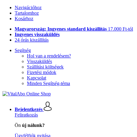
Navigációhoz
Tartalomhoz
Kosárhoz
Magyarország: Ingyenes standard kiszállítás
17.000 Ft-tól
Ingyenes visszaküldés
24 órás kiszállítás
Segítség
Hol van a rendelésem?
Visszaküldés
Szállítási költségek
Fizetési módok
Kapcsolat
Minden Segítség-téma
Bejelentkezés
Feliratkozás
Ön
új nálunk?
Ügyfélfiók nyitása