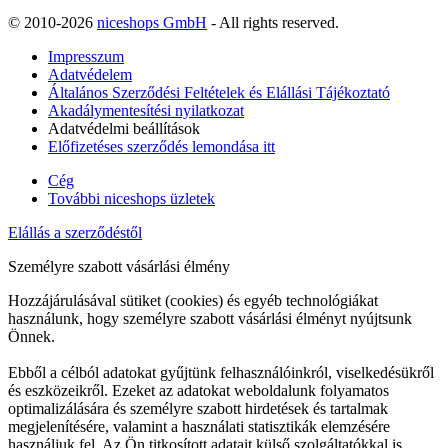
© 2010-2026
niceshops GmbH
- All rights reserved.
Impresszum
Adatvédelem
Általános Szerződési Feltételek és Elállási Tájékoztató
Akadálymentesítési nyilatkozat
Adatvédelmi beállítások
Előfizetéses szerződés lemondása itt
Cég
További niceshops üzletek
Elállás a szerződéstől
Személyre szabott vásárlási élmény
Hozzájárulásával sütiket (cookies) és egyéb technológiákat
használunk, hogy személyre szabott vásárlási élményt nyújtsunk
Önnek.
Ebből a célból adatokat gyűjtünk felhasználóinkról, viselkedésükről
és eszközeikről. Ezeket az adatokat weboldalunk folyamatos
optimalizálására és személyre szabott hirdetések és tartalmak
megjelenítésére, valamint a használati statisztikák elemzésére
használjuk fel. Az Ön titkosított adatait külső szolgáltatókkal is