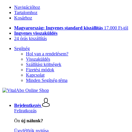
Navigációhoz
Tartalomhoz
Kosárhoz
Magyarország: Ingyenes standard kiszállítás
17.000 Ft-tól
Ingyenes visszaküldés
24 órás kiszállítás
Segítség
Hol van a rendelésem?
Visszaküldés
Szállítási költségek
Fizetési módok
Kapcsolat
Minden Segítség-téma
Bejelentkezés
Feliratkozás
Ön
új nálunk?
Ügyfélfiók nyitása