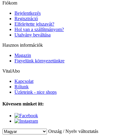
Fiókom
Bejelentkezés
Regisztráció
Elfelejtette jelszavát?
Hol van a szállítmányom?
Utalvány beváltása
Hasznos információk
Magazin
Figyelünk környezetünkre
VitalAbo
Kapcsolat
Rólunk
Üzleteink - nice shops
Kövessen minket itt:
Ország / Nyelv változtatás