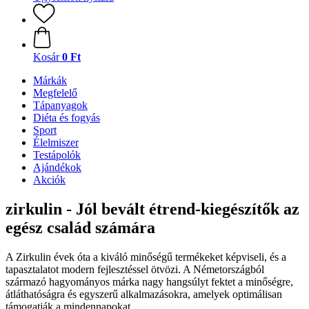
Kosár
0 Ft
Márkák
Megfelelő
Tápanyagok
Diéta és fogyás
Sport
Élelmiszer
Testápolók
Ajándékok
Akciók
zirkulin - Jól bevált étrend-kiegészítők az
egész család számára
A Zirkulin évek óta a kiváló minőségű termékeket képviseli, és a
tapasztalatot modern fejlesztéssel ötvözi. A Németországból
származó hagyományos márka nagy hangsúlyt fektet a minőségre,
átláthatóságra és egyszerű alkalmazásokra, amelyek optimálisan
támogatják a mindennapokat.