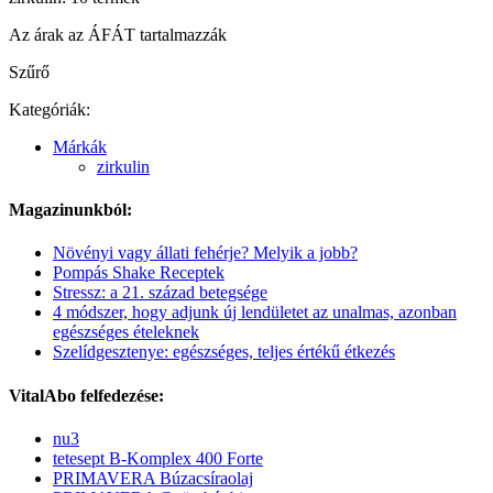
Az árak az ÁFÁT tartalmazzák
Szűrő
Kategóriák:
Márkák
zirkulin
Magazinunkból:
Növényi vagy állati fehérje? Melyik a jobb?
Pompás Shake Receptek
Stressz: a 21. század betegsége
4 módszer, hogy adjunk új lendületet az unalmas, azonban
egészséges ételeknek
Szelídgesztenye: egészséges, teljes értékű étkezés
VitalAbo felfedezése:
nu3
tetesept B-Komplex 400 Forte
PRIMAVERA Búzacsíraolaj