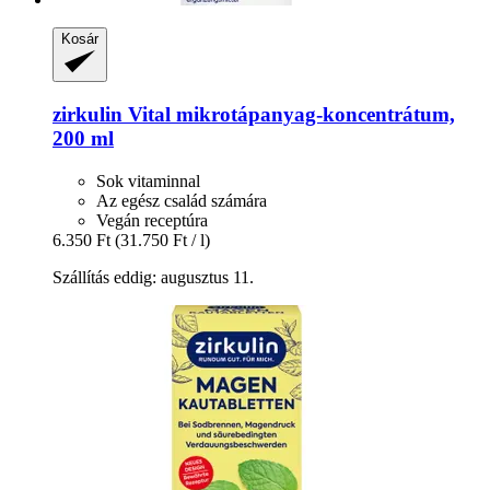
Kosár
zirkulin
Vital mikrotápanyag-​koncentrátum,
200 ml
Sok vitaminnal
Az egész család számára
Vegán receptúra
6.350 Ft
(31.750 Ft / l)
Szállítás eddig: augusztus 11.