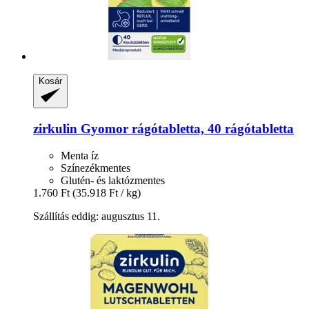
Kosár
zirkulin
Gyomor rágótabletta, 40 rágótabletta
Menta íz
Színezékmentes
Glutén- és laktózmentes
1.760 Ft
(35.918 Ft / kg)
Szállítás eddig: augusztus 11.