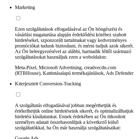
Marketing
Ezen szolgáltatások elfogadásával az Ön böngészési és
vásárlási magatartása alapján érdeklődési köréhez szabott
hirdetéseket, szponzorált tartalmakat vagy kedvezményes
promóciókat tudunk biztosítani, és mérni tudjuk azok sikerét.
Az Ön beleegyezésével az alábbi, harmadik féltől származó
szolgáltatásokat használjuk ezen a weboldalon:
Meta-Pixel, Microsoft Advertising, creativecdn.com
(RTBHouse), Kattintásalapú termékajánlások, Ads Defender
Kiterjesztett Conversion-Tracking
A szolgáltatás elfogadásával jobban megérthetjük és
értékelhetjük online hirdetéseink sikerét, és optimalizálhatjuk
hirdetési kínálatunkat. Ennek érdekében az Ön titkosított
személyes adatait összehasonlítjuk a következő külső
szolgáltatókkal, ha Ön már használja szolgáltatásaikat:
Google Ads