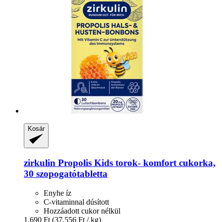
Kosár
zirkulin
Propolis Kids torok-​ komfort cukorka,
30 szopogatótabletta
Enyhe íz
C-vitaminnal dúsított
Hozzáadott cukor nélkül
1.690 Ft
(37.556 Ft / kg)