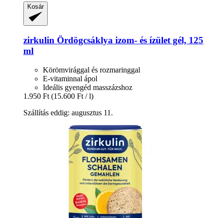
Kosár
zirkulin
Ördögcsáklya izom-​ és ízület gél, 125
ml
Körömvirággal és rozmaringgal
E-vitaminnal ápol
Ideális gyengéd masszázshoz
1.950 Ft
(15.600 Ft / l)
Szállítás eddig: augusztus 11.