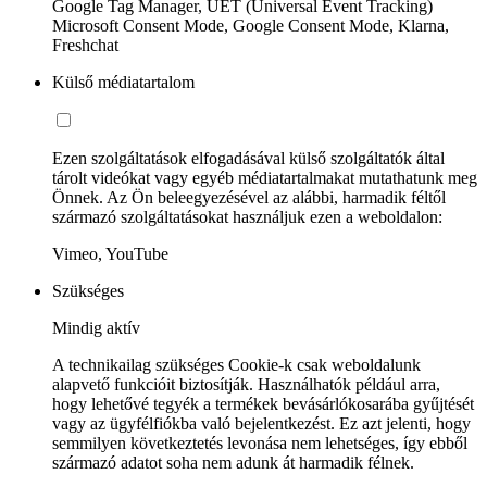
Google Tag Manager, UET (Universal Event Tracking)
Microsoft Consent Mode, Google Consent Mode, Klarna,
Freshchat
Külső médiatartalom
Ezen szolgáltatások elfogadásával külső szolgáltatók által
tárolt videókat vagy egyéb médiatartalmakat mutathatunk meg
Önnek. Az Ön beleegyezésével az alábbi, harmadik féltől
származó szolgáltatásokat használjuk ezen a weboldalon:
Vimeo, YouTube
Szükséges
Mindig aktív
A technikailag szükséges Cookie-k csak weboldalunk
alapvető funkcióit biztosítják. Használhatók például arra,
hogy lehetővé tegyék a termékek bevásárlókosarába gyűjtését
vagy az ügyfélfiókba való bejelentkezést. Ez azt jelenti, hogy
semmilyen következtetés levonása nem lehetséges, így ebből
származó adatot soha nem adunk át harmadik félnek.