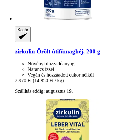
Kosár
zirkulin
Őrölt útifűmaghéj, 200 g
Növényi duzzadóanyag
Narancs ízzel
Vegán és hozzáadott cukor nélkül
2.970 Ft
(14.850 Ft / kg)
Szállítás eddig: augusztus 19.