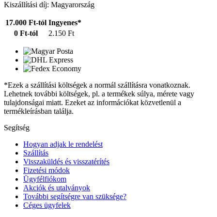
Kiszállítási díj: Magyarország
17.000 Ft-tól
Ingyenes*
0 Ft-tól
2.150 Ft
*Ezek a szállítási költségek a normál szállításra vonatkoznak.
Lehetnek további költségek, pl. a termékek súlya, mérete vagy
tulajdonságai miatt. Ezeket az információkat közvetlenül a
termékleírásban találja.
Segítség
Hogyan adjak le rendelést
Szállítás
Visszaküldés és visszatérítés
Fizetési módok
Ügyfélfiókom
Akciók és utalványok
További segítségre van szüksége?
Céges ügyfelek