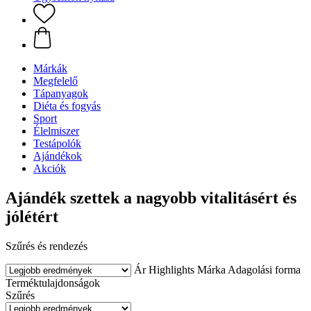
Márkák
Megfelelő
Tápanyagok
Diéta és fogyás
Sport
Élelmiszer
Testápolók
Ajándékok
Akciók
Ajándék szettek a nagyobb vitalitásért és
jólétért
Szűrés és rendezés
Ár
Highlights
Márka
Adagolási forma
Terméktulajdonságok
Szűrés