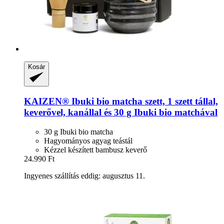
Kosár
KAIZEN®
Ibuki bio matcha szett, 1 szett tállal,
keverővel, kanállal és 30 g Ibuki bio matchával
30 g Ibuki bio matcha
Hagyományos agyag teástál
Kézzel készített bambusz keverő
24.990 Ft
Ingyenes szállítás eddig: augusztus 11.