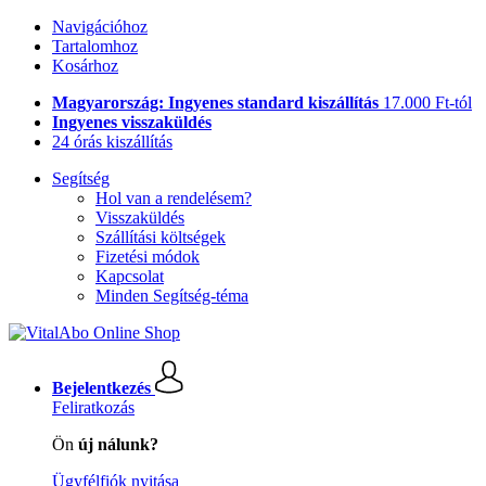
Navigációhoz
Tartalomhoz
Kosárhoz
Magyarország: Ingyenes standard kiszállítás
17.000 Ft-tól
Ingyenes visszaküldés
24 órás kiszállítás
Segítség
Hol van a rendelésem?
Visszaküldés
Szállítási költségek
Fizetési módok
Kapcsolat
Minden Segítség-téma
Bejelentkezés
Feliratkozás
Ön
új nálunk?
Ügyfélfiók nyitása