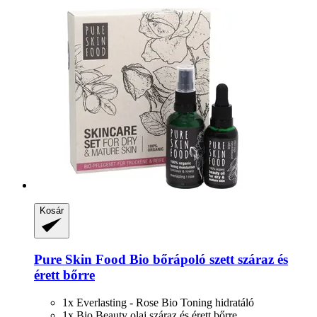
Kosár
Pure Skin Food
Bio bőrápoló szett száraz és
érett bőrre
1x Everlasting - Rose Bio Toning hidratáló
1x Bio Beauty olaj száraz és érett bőrre