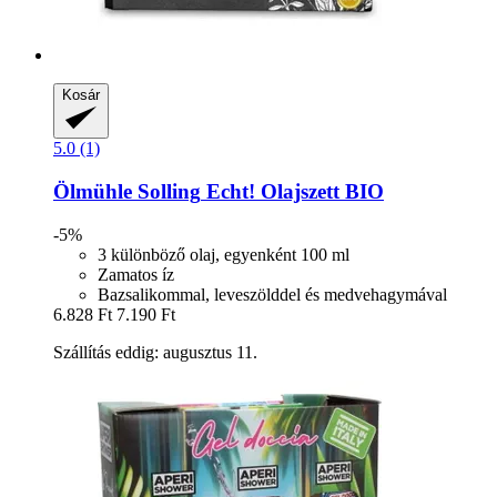
Kosár
5.0 (1)
Ölmühle Solling
Echt! Olajszett BIO
-5%
3 különböző olaj, egyenként 100 ml
Zamatos íz
Bazsalikommal, leveszölddel és medvehagymával
6.828 Ft
7.190 Ft
Szállítás eddig: augusztus 11.