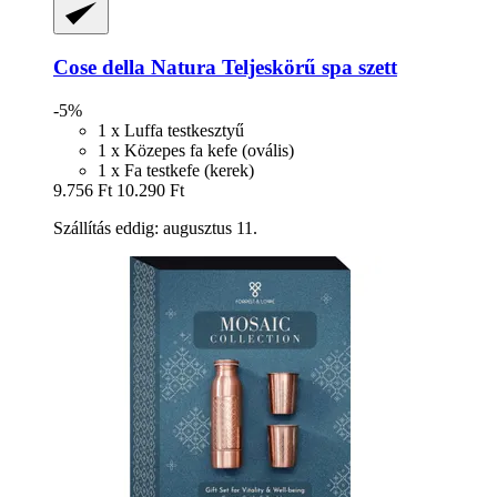
Cose della Natura
Teljeskörű spa szett
-5%
1 x Luffa testkesztyű
1 x Közepes fa kefe (ovális)
1 x Fa testkefe (kerek)
9.756 Ft
10.290 Ft
Szállítás eddig: augusztus 11.