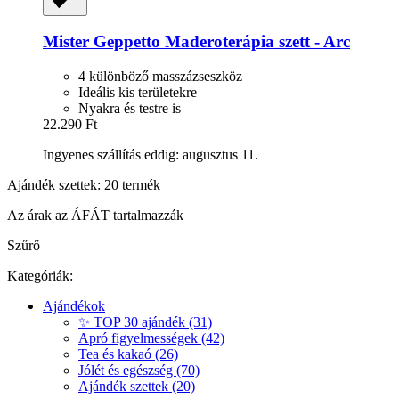
Mister Geppetto
Maderoterápia szett -​ Arc
4 különböző masszázseszköz
Ideális kis területekre
Nyakra és testre is
22.290 Ft
Ingyenes szállítás eddig: augusztus 11.
Ajándék szettek: 20 termék
Az árak az ÁFÁT tartalmazzák
Szűrő
Kategóriák:
Ajándékok
✨ TOP 30 ajándék (31)
Apró figyelmességek (42)
Tea és kakaó (26)
Jólét és egészség (70)
Ajándék szettek (20)