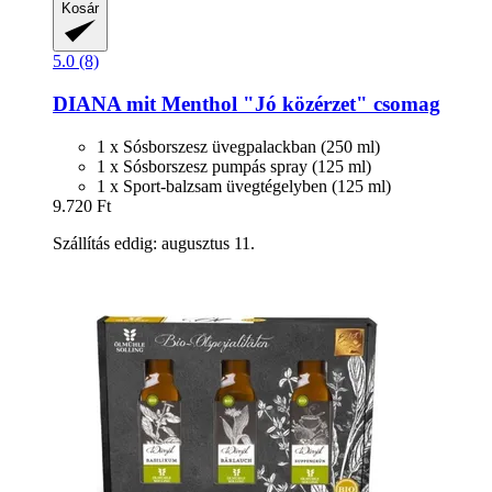
Kosár
5.0 (8)
DIANA mit Menthol
"Jó közérzet" csomag
1 x Sósborszesz üvegpalackban (250 ml)
1 x Sósborszesz pumpás spray (125 ml)
1 x Sport-balzsam üvegtégelyben (125 ml)
9.720 Ft
Szállítás eddig: augusztus 11.