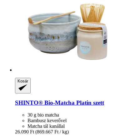
Kosár
SHINTO®
Bio-​Matcha Platin szett
30 g bio matcha
Bambusz keverővel
Matcha tál kanállal
26.090 Ft
(869.667 Ft / kg)