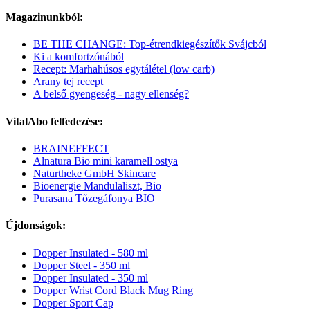
Magazinunkból:
BE THE CHANGE: Top-étrendkiegészítők Svájcból
Ki a komfortzónából
Recept: Marhahúsos egytálétel (low carb)
Arany tej recept
A belső gyengeség - nagy ellenség?
VitalAbo felfedezése:
BRAINEFFECT
Alnatura Bio mini karamell ostya
Naturtheke GmbH Skincare
Bioenergie Mandulaliszt, Bio
Purasana Tőzegáfonya BIO
Újdonságok:
Dopper Insulated - 580 ml
Dopper Steel - 350 ml
Dopper Insulated - 350 ml
Dopper Wrist Cord Black Mug Ring
Dopper Sport Cap