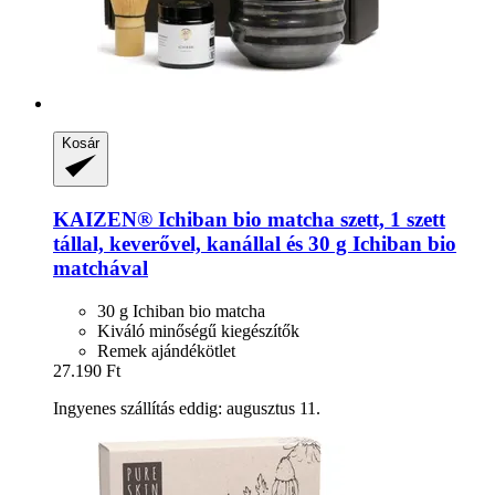
Kosár
KAIZEN®
Ichiban bio matcha szett, 1 szett
tállal, keverővel, kanállal és 30 g Ichiban bio
matchával
30 g Ichiban bio matcha
Kiváló minőségű kiegészítők
Remek ajándékötlet
27.190 Ft
Ingyenes szállítás eddig: augusztus 11.