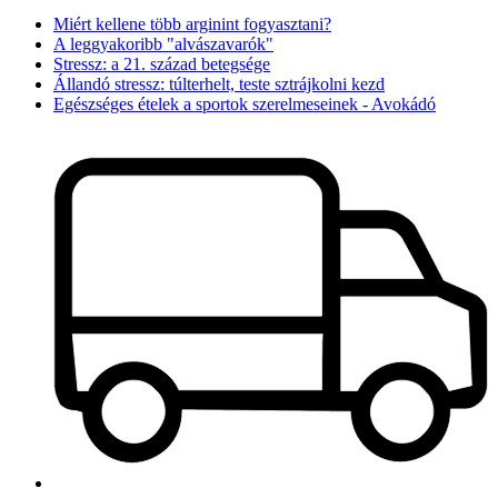
Miért kellene több arginint fogyasztani?
A leggyakoribb "alvászavarók"
Stressz: a 21. század betegsége
Állandó stressz: túlterhelt, teste sztrájkolni kezd
Egészséges ételek a sportok szerelmeseinek - Avokádó