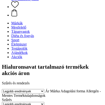
Márkák
Megfelelő
Tápanyagok
Diéta és fogyás
Sport
Élelmiszer
Testápolók
Ajándékok
Akciók
Hialuronsavat tartalmazó termékek
akciós áron
Szűrés és rendezés
Ár
Márka
Adagolási forma
Allergén -
Mentes
Terméktulajdonságok
Szűrés