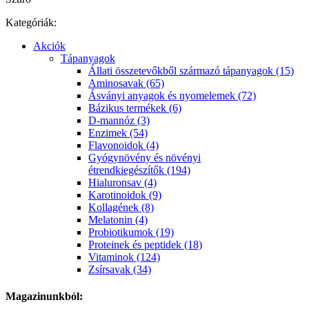
Kategóriák:
Akciók
Tápanyagok
Állati összetevőkből származó tápanyagok (15)
Aminosavak (65)
Ásványi anyagok és nyomelemek (72)
Bázikus termékek (6)
D-mannóz (3)
Enzimek (54)
Flavonoidok (4)
Gyógynövény és növényi
étrendkiegészítők (194)
Hialuronsav (4)
Karotinoidok (9)
Kollagének (8)
Melatonin (4)
Probiotikumok (19)
Proteinek és peptidek (18)
Vitaminok (124)
Zsírsavak (34)
Magazinunkból: