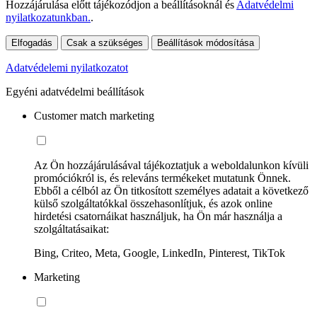
Hozzájárulása előtt tájékozódjon a beállításoknál és
Adatvédelmi
nyilatkozatunkban.
.
Elfogadás
Csak a szükséges
Beállítások módosítása
Adatvédelemi nyilatkozatot
Egyéni adatvédelmi beállítások
Customer match marketing
Az Ön hozzájárulásával tájékoztatjuk a weboldalunkon kívüli
promóciókról is, és releváns termékeket mutatunk Önnek.
Ebből a célból az Ön titkosított személyes adatait a következő
külső szolgáltatókkal összehasonlítjuk, és azok online
hirdetési csatornáikat használjuk, ha Ön már használja a
szolgáltatásaikat:
Bing, Criteo, Meta, Google, LinkedIn, Pinterest, TikTok
Marketing