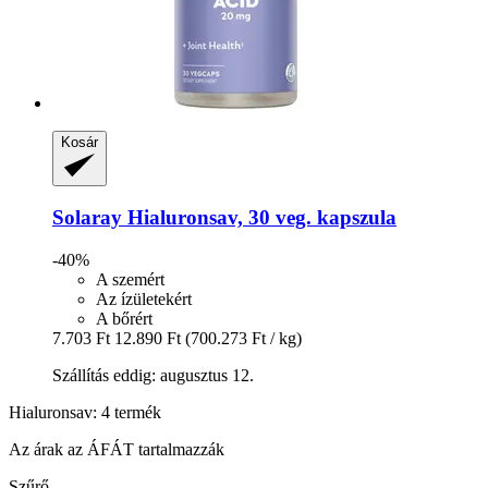
Kosár
Solaray
Hialuronsav, 30 veg. kapszula
-40%
A szemért
Az ízületekért
A bőrért
7.703 Ft
12.890 Ft
(700.273 Ft / kg)
Szállítás eddig: augusztus 12.
Hialuronsav: 4 termék
Az árak az ÁFÁT tartalmazzák
Szűrő