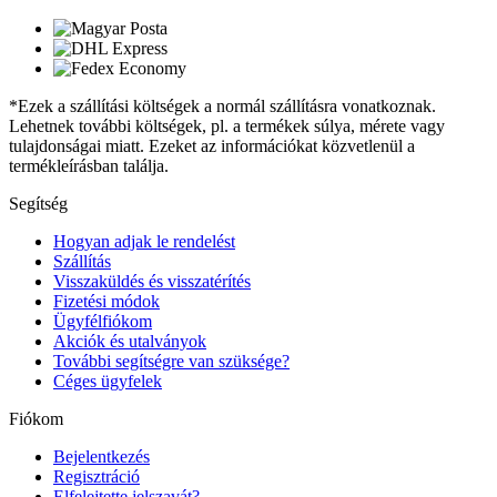
*Ezek a szállítási költségek a normál szállításra vonatkoznak.
Lehetnek további költségek, pl. a termékek súlya, mérete vagy
tulajdonságai miatt. Ezeket az információkat közvetlenül a
termékleírásban találja.
Segítség
Hogyan adjak le rendelést
Szállítás
Visszaküldés és visszatérítés
Fizetési módok
Ügyfélfiókom
Akciók és utalványok
További segítségre van szüksége?
Céges ügyfelek
Fiókom
Bejelentkezés
Regisztráció
Elfelejtette jelszavát?