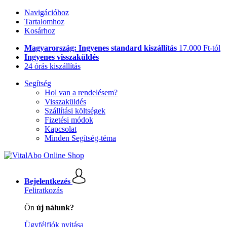
Navigációhoz
Tartalomhoz
Kosárhoz
Magyarország: Ingyenes standard kiszállítás
17.000 Ft-tól
Ingyenes visszaküldés
24 órás kiszállítás
Segítség
Hol van a rendelésem?
Visszaküldés
Szállítási költségek
Fizetési módok
Kapcsolat
Minden Segítség-téma
Bejelentkezés
Feliratkozás
Ön
új nálunk?
Ügyfélfiók nyitása