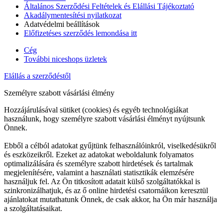
Általános Szerződési Feltételek és Elállási Tájékoztató
Akadálymentesítési nyilatkozat
Adatvédelmi beállítások
Előfizetéses szerződés lemondása itt
Cég
További niceshops üzletek
Elállás a szerződéstől
Személyre szabott vásárlási élmény
Hozzájárulásával sütiket (cookies) és egyéb technológiákat
használunk, hogy személyre szabott vásárlási élményt nyújtsunk
Önnek.
Ebből a célból adatokat gyűjtünk felhasználóinkról, viselkedésükről
és eszközeikről. Ezeket az adatokat weboldalunk folyamatos
optimalizálására és személyre szabott hirdetések és tartalmak
megjelenítésére, valamint a használati statisztikák elemzésére
használjuk fel. Az Ön titkosított adatait külső szolgáltatókkal is
szinkronizálhatjuk, és az ő online hirdetési csatornáikon keresztül
ajánlatokat mutathatunk Önnek, de csak akkor, ha Ön már használja
a szolgáltatásaikat.