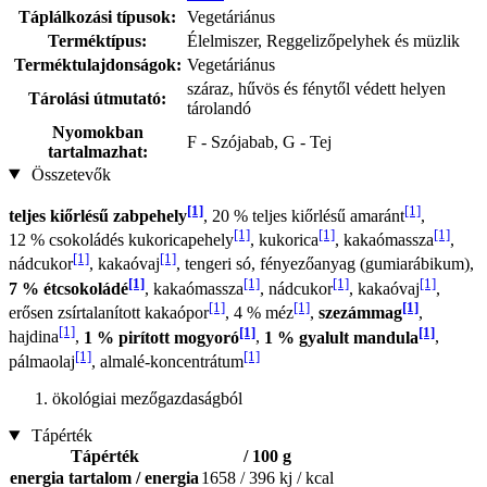
Táplálkozási típusok:
Vegetáriánus
Terméktípus:
Élelmiszer, Reggelizőpelyhek és müzlik
Terméktulajdonságok:
Vegetáriánus
száraz, hűvös és fénytől védett helyen
Tárolási útmutató:
tárolandó
Nyomokban
F - Szójabab, G - Tej
tartalmazhat:
Összetevők
[1]
[1]
teljes kiőrlésű zabpehely
, 20 % teljes kiőrlésű amaránt
,
[1]
[1]
[1]
12 % csokoládés kukoricapehely
, kukorica
, kakaómassza
,
[1]
[1]
nádcukor
, kakaóvaj
, tengeri só, fényezőanyag (gumiarábikum),
[1]
[1]
[1]
[1]
7 % étcsokoládé
, kakaómassza
, nádcukor
, kakaóvaj
,
[1]
[1]
[1]
erősen zsírtalanított kakaópor
, 4 % méz
,
szezámmag
,
[1]
[1]
[1]
hajdina
,
1 % pirított mogyoró
,
1 % gyalult mandula
,
[1]
[1]
pálmaolaj
, almalé-koncentrátum
ökológiai mezőgazdaságból
Tápérték
Tápérték
/ 100 g
energia tartalom / energia
1658 / 396 kj / kcal