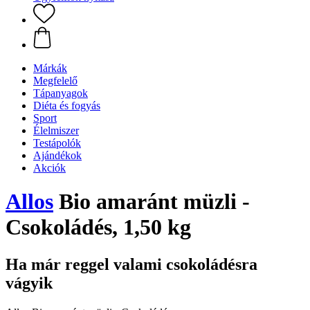
Márkák
Megfelelő
Tápanyagok
Diéta és fogyás
Sport
Élelmiszer
Testápolók
Ajándékok
Akciók
Allos
Bio amaránt müzli -
Csokoládés, 1,50 kg
Ha már reggel valami csokoládésra
vágyik