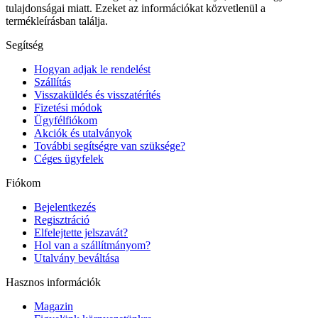
tulajdonságai miatt. Ezeket az információkat közvetlenül a
termékleírásban találja.
Segítség
Hogyan adjak le rendelést
Szállítás
Visszaküldés és visszatérítés
Fizetési módok
Ügyfélfiókom
Akciók és utalványok
További segítségre van szüksége?
Céges ügyfelek
Fiókom
Bejelentkezés
Regisztráció
Elfelejtette jelszavát?
Hol van a szállítmányom?
Utalvány beváltása
Hasznos információk
Magazin