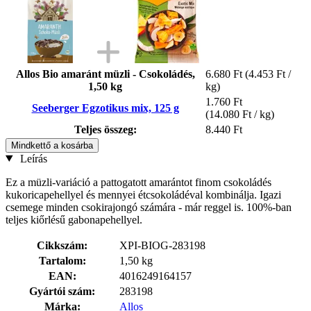
Allos Bio amaránt müzli - Csokoládés,
6.680 Ft
(4.453 Ft /
1,50 kg
kg)
1.760 Ft
Seeberger Egzotikus mix, 125 g
(14.080 Ft / kg)
Teljes összeg:
8.440 Ft
Mindkettő a kosárba
Leírás
Ez a müzli-variáció a pattogatott amarántot finom csokoládés
kukoricapehellyel és mennyei étcsokoládéval kombinálja. Igazi
csemege minden csokirajongó számára - már reggel is. 100%-ban
teljes kiőrlésű gabonapehellyel.
Cikkszám:
XPI-BIOG-283198
Tartalom:
1,50 kg
EAN:
4016249164157
Gyártói szám:
283198
Márka:
Allos