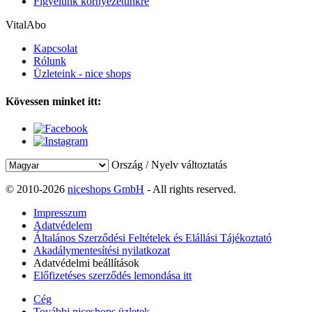
Figyelünk környezetünkre
VitalAbo
Kapcsolat
Rólunk
Üzleteink - nice shops
Kövessen minket itt:
Ország / Nyelv változtatás
© 2010-2026
niceshops GmbH
- All rights reserved.
Impresszum
Adatvédelem
Általános Szerződési Feltételek és Elállási Tájékoztató
Akadálymentesítési nyilatkozat
Adatvédelmi beállítások
Előfizetéses szerződés lemondása itt
Cég
További niceshops üzletek