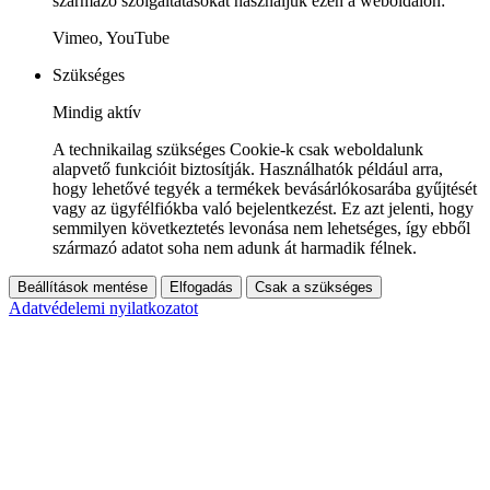
származó szolgáltatásokat használjuk ezen a weboldalon:
Vimeo, YouTube
Szükséges
Mindig aktív
A technikailag szükséges Cookie-k csak weboldalunk
alapvető funkcióit biztosítják. Használhatók például arra,
hogy lehetővé tegyék a termékek bevásárlókosarába gyűjtését
vagy az ügyfélfiókba való bejelentkezést. Ez azt jelenti, hogy
semmilyen következtetés levonása nem lehetséges, így ebből
származó adatot soha nem adunk át harmadik félnek.
Beállítások mentése
Elfogadás
Csak a szükséges
Adatvédelemi nyilatkozatot