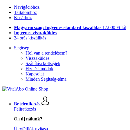
Navigációhoz
Tartalomhoz
Kosárhoz
Magyarország: Ingyenes standard kiszállítás
17.000 Ft-tól
Ingyenes visszaküldés
24 órás kiszállítás
Segítség
Hol van a rendelésem?
Visszaküldés
Szállítási költségek
Fizetési módok
Kapcsolat
Minden Segítség-téma
Bejelentkezés
Feliratkozás
Ön
új nálunk?
Ügyfélfiók nyitása