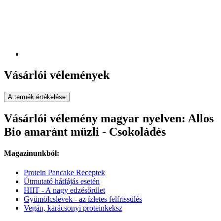
Vásárlói vélemények
A termék értékelése
Vásárlói vélemény magyar nyelven: Allos
Bio amaránt müzli - Csokoládés
Magazinunkból:
Protein Pancake Receptek
Útmutató hátfájás esetén
HIIT - A nagy edzésőrület
Gyümölcslevek - az ízletes felfrissülés
Vegán, karácsonyi proteinkeksz