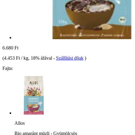
6.680 Ft
(
4.453 Ft / kg
, 18% áfával
-
Szállítási díjak
)
Fajta:
Allos
Bio amaránt müzli - Gyümölcsös