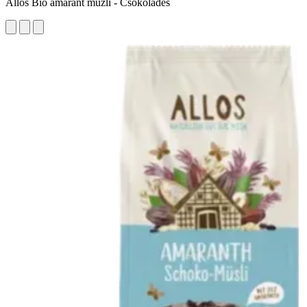
Allos Bio amaránt müzli - Csokoládés