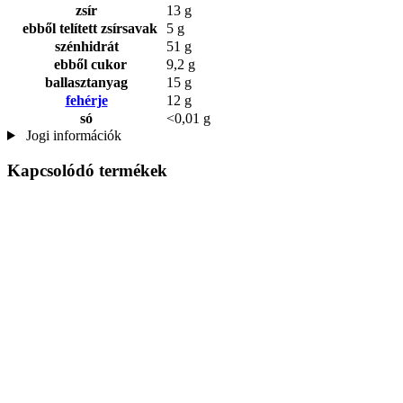
zsír
13 g
ebből telített zsírsavak
5 g
szénhidrát
51 g
ebből cukor
9,2 g
ballasztanyag
15 g
fehérje
12 g
só
<0,01 g
Jogi információk
Kapcsolódó termékek