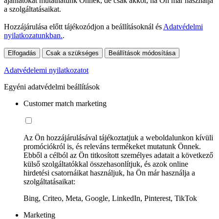
ajánlatokat mutathatunk Önnek, de csak akkor, ha Ön már használja
a szolgáltatásaikat.
Hozzájárulása előtt tájékozódjon a beállításoknál és
Adatvédelmi
nyilatkozatunkban.
.
Elfogadás
Csak a szükséges
Beállítások módosítása
Adatvédelemi nyilatkozatot
Egyéni adatvédelmi beállítások
Customer match marketing
Az Ön hozzájárulásával tájékoztatjuk a weboldalunkon kívüli
promóciókról is, és releváns termékeket mutatunk Önnek.
Ebből a célból az Ön titkosított személyes adatait a következő
külső szolgáltatókkal összehasonlítjuk, és azok online
hirdetési csatornáikat használjuk, ha Ön már használja a
szolgáltatásaikat:
Bing, Criteo, Meta, Google, LinkedIn, Pinterest, TikTok
Marketing