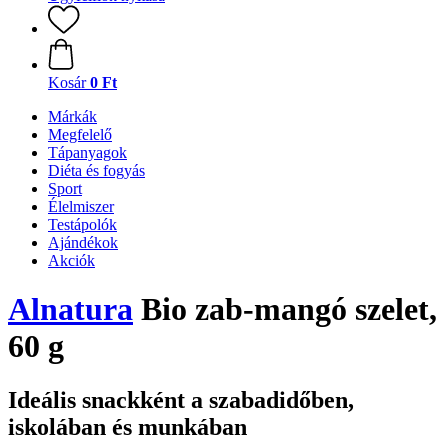
Kosár
0 Ft
Márkák
Megfelelő
Tápanyagok
Diéta és fogyás
Sport
Élelmiszer
Testápolók
Ajándékok
Akciók
Alnatura
Bio zab-mangó szelet,
60 g
Ideális snackként a szabadidőben,
iskolában és munkában