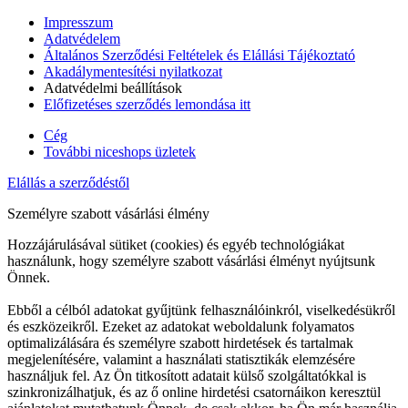
Impresszum
Adatvédelem
Általános Szerződési Feltételek és Elállási Tájékoztató
Akadálymentesítési nyilatkozat
Adatvédelmi beállítások
Előfizetéses szerződés lemondása itt
Cég
További niceshops üzletek
Elállás a szerződéstől
Személyre szabott vásárlási élmény
Hozzájárulásával sütiket (cookies) és egyéb technológiákat
használunk, hogy személyre szabott vásárlási élményt nyújtsunk
Önnek.
Ebből a célból adatokat gyűjtünk felhasználóinkról, viselkedésükről
és eszközeikről. Ezeket az adatokat weboldalunk folyamatos
optimalizálására és személyre szabott hirdetések és tartalmak
megjelenítésére, valamint a használati statisztikák elemzésére
használjuk fel. Az Ön titkosított adatait külső szolgáltatókkal is
szinkronizálhatjuk, és az ő online hirdetési csatornáikon keresztül