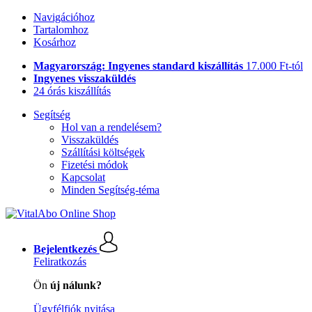
Navigációhoz
Tartalomhoz
Kosárhoz
Magyarország: Ingyenes standard kiszállítás
17.000 Ft-tól
Ingyenes visszaküldés
24 órás kiszállítás
Segítség
Hol van a rendelésem?
Visszaküldés
Szállítási költségek
Fizetési módok
Kapcsolat
Minden Segítség-téma
Bejelentkezés
Feliratkozás
Ön
új nálunk?
Ügyfélfiók nyitása