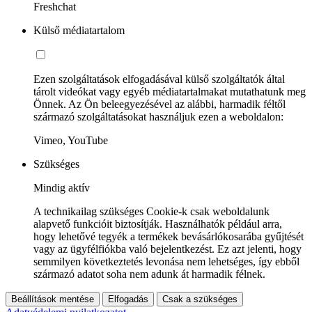
Freshchat
Külső médiatartalom
Ezen szolgáltatások elfogadásával külső szolgáltatók által
tárolt videókat vagy egyéb médiatartalmakat mutathatunk meg
Önnek. Az Ön beleegyezésével az alábbi, harmadik féltől
származó szolgáltatásokat használjuk ezen a weboldalon:
Vimeo, YouTube
Szükséges
Mindig aktív
A technikailag szükséges Cookie-k csak weboldalunk
alapvető funkcióit biztosítják. Használhatók például arra,
hogy lehetővé tegyék a termékek bevásárlókosarába gyűjtését
vagy az ügyfélfiókba való bejelentkezést. Ez azt jelenti, hogy
semmilyen következtetés levonása nem lehetséges, így ebből
származó adatot soha nem adunk át harmadik félnek.
Beállítások mentése
Elfogadás
Csak a szükséges