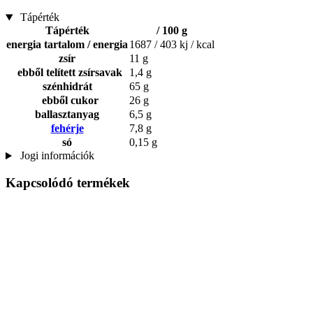
Tápérték
Tápérték
/ 100 g
energia tartalom / energia
1687 / 403 kj / kcal
zsír
11 g
ebből telített zsírsavak
1,4 g
szénhidrát
65 g
ebből cukor
26 g
ballasztanyag
6,5 g
fehérje
7,8 g
só
0,15 g
Jogi információk
Kapcsolódó termékek