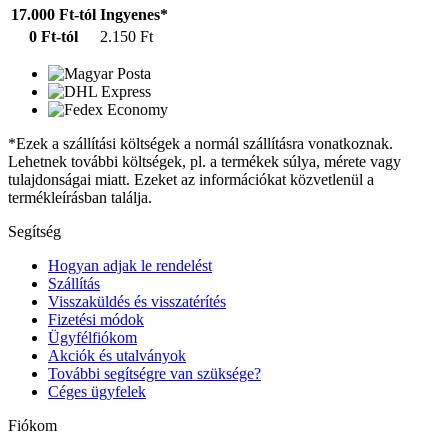
17.000 Ft-tól
Ingyenes*
0 Ft-tól
2.150 Ft
*Ezek a szállítási költségek a normál szállításra vonatkoznak.
Lehetnek további költségek, pl. a termékek súlya, mérete vagy
tulajdonságai miatt. Ezeket az információkat közvetlenül a
termékleírásban találja.
Segítség
Hogyan adjak le rendelést
Szállítás
Visszaküldés és visszatérítés
Fizetési módok
Ügyfélfiókom
Akciók és utalványok
További segítségre van szüksége?
Céges ügyfelek
Fiókom