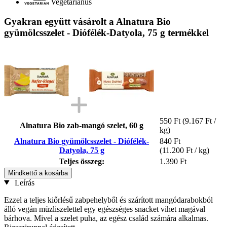
Vegetáriánus
Gyakran együtt vásárolt a Alnatura Bio
gyümölcsszelet - Diófélék-Datyola, 75 g termékkel
550 Ft
(9.167 Ft /
Alnatura Bio zab-mangó szelet, 60 g
kg)
Alnatura Bio gyümölcsszelet - Diófélék-
840 Ft
Datyola, 75 g
(11.200 Ft / kg)
Teljes összeg:
1.390 Ft
Mindkettő a kosárba
Leírás
Ezzel a teljes kiőrlésű zabpehelyből és szárított mangódarabokból
álló vegán müzliszelettel egy egészséges snacket vihet magával
bárhova. Mivel a szelet puha, az egész család számára alkalmas.