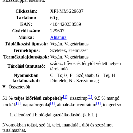
Rizssziruppal édesített.
Cikkszám:
XPI-MM-229607
Tartalom:
60 g
EAN:
4104420238589
Gyártói szám:
229607
Márka:
Alnatura
Táplálkozási típusok:
Vegán, Vegetáriánus
Terméktípus:
Szeletek, Élelmiszer
Terméktulajdonságok:
Vegán, Vegetáriánus
száraz, hűvös és fénytől védett helyen
Tárolási útmutató:
tárolandó
Nyomokban
C - Tojás, F - Szójabab, G - Tej, H -
tartalmazhat:
Diófélék, N - Szezámmag
Összetevők
[1]
[1]
51 % teljes kiőrlésű zabpehely
, rizsszirup
, 9,5 % mangó
[1]
[1]
[1]
kockák
, napraforgóolaj
, almalé-koncentrátum
, tengeri só
ellenőrzött biológiai gazdálkodásból (k.b.L.)
Nyomokban tojást, szóját, tejet, mandulát, diót és szezámot
tartalmazhat.