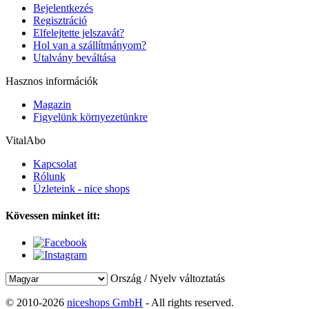
Bejelentkezés
Regisztráció
Elfelejtette jelszavát?
Hol van a szállítmányom?
Utalvány beváltása
Hasznos információk
Magazin
Figyelünk környezetünkre
VitalAbo
Kapcsolat
Rólunk
Üzleteink - nice shops
Kövessen minket itt:
Ország / Nyelv változtatás
© 2010-2026
niceshops GmbH
- All rights reserved.