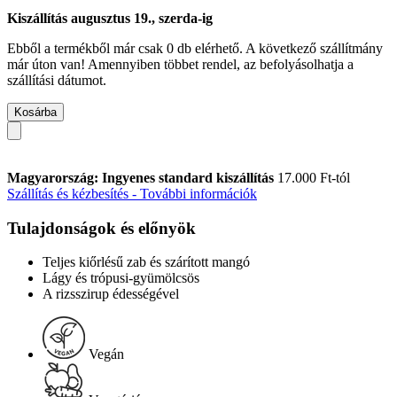
Kiszállítás augusztus 19., szerda-ig
Ebből a termékből már csak 0 db elérhető. A következő szállítmány
már úton van! Amennyiben többet rendel, az befolyásolhatja a
szállítási dátumot.
Kosárba
Magyarország: Ingyenes standard kiszállítás
17.000 Ft-tól
Szállítás és kézbesítés - További információk
Tulajdonságok és előnyök
Teljes kiőrlésű zab és szárított mangó
Lágy és trópusi-gyümölcsös
A rizsszirup édességével
Vegán