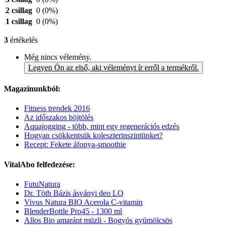
2 csillag
0
(0%)
1 csillag
0
(0%)
3
értékelés
Még nincs vélemény.
Legyen Ön az első, aki véleményt ír erről a termékről.
Magazinunkból:
Fitness trendek 2016
Az időszakos böjtölés
Aquajogging - több, mint egy regenerációs edzés
Hogyan csökkentsük koleszterinszintünket?
Recept: Fekete áfonya-smoothie
VitalAbo felfedezése:
FutuNatura
Dr. Töth Bázis ásványi deo LQ
Vivus Natura BIO Acerola C-vitamin
BlenderBottle Pro45 - 1300 ml
Allos Bio amaránt müzli - Bogyós gyümölcsös