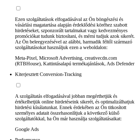
Ezen szolgáltatások elfogadásával az Ön böngészési és
vásárlási magatartása alapján érdeklődési köréhez szabott
hirdetéseket, szponzorált tartalmakat vagy kedvezményes
promóciókat tudunk biztosítani, és mérni tudjuk azok sikerét.
Az Ön beleegyezésével az alábbi, harmadik féltől származó
szolgáltatásokat használjuk ezen a weboldalon:
Meta-Pixel, Microsoft Advertising, creativecdn.com
(RTBHouse), Kattintásalapú termékajánlások, Ads Defender
Kiterjesztett Conversion-Tracking
A szolgáltatás elfogadásával jobban megérthetjük és
értékelhetjük online hirdetéseink sikerét, és optimalizálhatjuk
hirdetési kínálatunkat. Ennek érdekében az Ön titkosított
személyes adatait összehasonlítjuk a következő külső
szolgáltatókkal, ha Ön már használja szolgáltatásaikat:
Google Ads
Performance