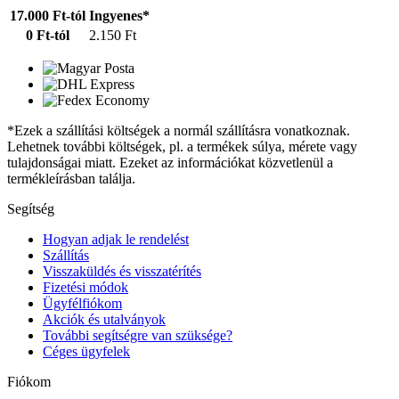
17.000 Ft-tól
Ingyenes*
0 Ft-tól
2.150 Ft
*Ezek a szállítási költségek a normál szállításra vonatkoznak.
Lehetnek további költségek, pl. a termékek súlya, mérete vagy
tulajdonságai miatt. Ezeket az információkat közvetlenül a
termékleírásban találja.
Segítség
Hogyan adjak le rendelést
Szállítás
Visszaküldés és visszatérítés
Fizetési módok
Ügyfélfiókom
Akciók és utalványok
További segítségre van szüksége?
Céges ügyfelek
Fiókom