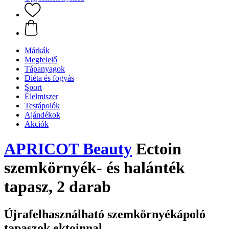
Márkák
Megfelelő
Tápanyagok
Diéta és fogyás
Sport
Élelmiszer
Testápolók
Ajándékok
Akciók
APRICOT Beauty
Ectoin
szemkörnyék- és halánték
tapasz, 2 darab
Újrafelhasználható szemkörnyékápoló
tapaszok ektoinnal