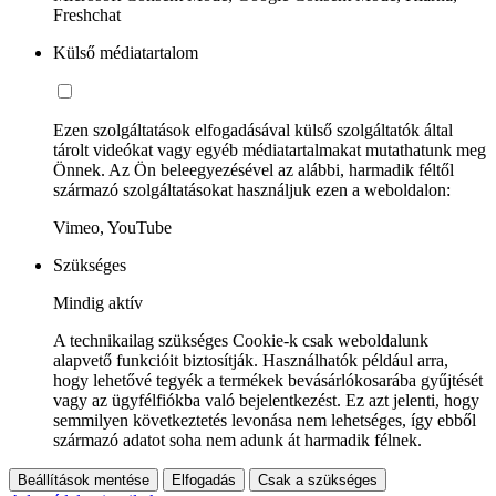
Freshchat
Külső médiatartalom
Ezen szolgáltatások elfogadásával külső szolgáltatók által
tárolt videókat vagy egyéb médiatartalmakat mutathatunk meg
Önnek. Az Ön beleegyezésével az alábbi, harmadik féltől
származó szolgáltatásokat használjuk ezen a weboldalon:
Vimeo, YouTube
Szükséges
Mindig aktív
A technikailag szükséges Cookie-k csak weboldalunk
alapvető funkcióit biztosítják. Használhatók például arra,
hogy lehetővé tegyék a termékek bevásárlókosarába gyűjtését
vagy az ügyfélfiókba való bejelentkezést. Ez azt jelenti, hogy
semmilyen következtetés levonása nem lehetséges, így ebből
származó adatot soha nem adunk át harmadik félnek.
Beállítások mentése
Elfogadás
Csak a szükséges