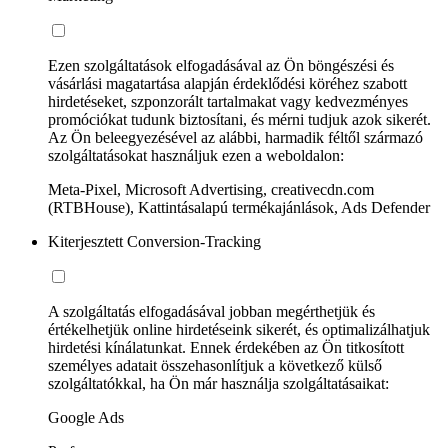
Ezen szolgáltatások elfogadásával az Ön böngészési és
vásárlási magatartása alapján érdeklődési köréhez szabott
hirdetéseket, szponzorált tartalmakat vagy kedvezményes
promóciókat tudunk biztosítani, és mérni tudjuk azok sikerét.
Az Ön beleegyezésével az alábbi, harmadik féltől származó
szolgáltatásokat használjuk ezen a weboldalon:
Meta-Pixel, Microsoft Advertising, creativecdn.com
(RTBHouse), Kattintásalapú termékajánlások, Ads Defender
Kiterjesztett Conversion-Tracking
A szolgáltatás elfogadásával jobban megérthetjük és
értékelhetjük online hirdetéseink sikerét, és optimalizálhatjuk
hirdetési kínálatunkat. Ennek érdekében az Ön titkosított
személyes adatait összehasonlítjuk a következő külső
szolgáltatókkal, ha Ön már használja szolgáltatásaikat:
Google Ads