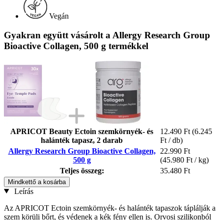
Vegán
Gyakran együtt vásárolt a Allergy Research Group
Bioactive Collagen, 500 g termékkel
APRICOT Beauty Ectoin szemkörnyék- és
12.490 Ft
(6.245
halánték tapasz, 2 darab
Ft / db)
Allergy Research Group Bioactive Collagen,
22.990 Ft
500 g
(45.980 Ft / kg)
Teljes összeg:
35.480 Ft
Mindkettő a kosárba
Leírás
Az APRICOT Ectoin szemkörnyék- és halánték tapaszok táplálják a
szem körüli bőrt, és védenek a kék fény ellen is. Orvosi szilikonból