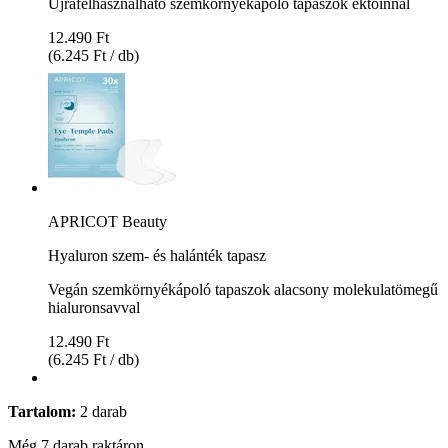
Újrafelhasználható szemkörnyékápoló tapaszok ektoinnal
12.490 Ft
(6.245 Ft / db)
APRICOT Beauty
Hyaluron szem- és halánték tapasz
Vegán szemkörnyékápoló tapaszok alacsony molekulatömegű
hialuronsavval
12.490 Ft
(6.245 Ft / db)
Tartalom:
2 darab
Még 7 darab raktáron