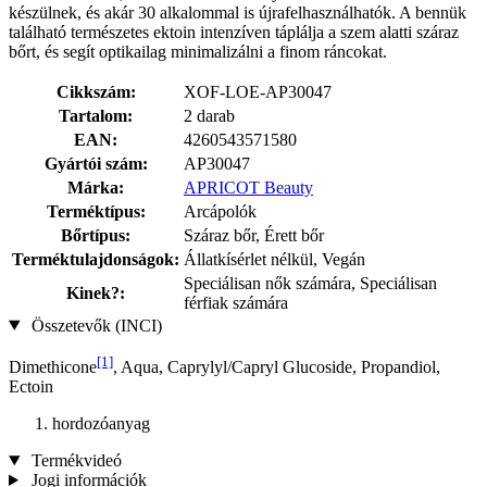
készülnek, és akár 30 alkalommal is újrafelhasználhatók. A bennük
található természetes ektoin intenzíven táplálja a szem alatti száraz
bőrt, és segít optikailag minimalizálni a finom ráncokat.
Cikkszám:
XOF-LOE-AP30047
Tartalom:
2 darab
EAN:
4260543571580
Gyártói szám:
AP30047
Márka:
APRICOT Beauty
Terméktípus:
Arcápolók
Bőrtípus:
Száraz bőr, Érett bőr
Terméktulajdonságok:
Állatkísérlet nélkül, Vegán
Speciálisan nők számára, Speciálisan
Kinek?:
férfiak számára
Összetevők (INCI)
[1]
Dimethicone
, Aqua, Caprylyl/Capryl Glucoside, Propandiol,
Ectoin
hordozóanyag
Termékvideó
Jogi információk