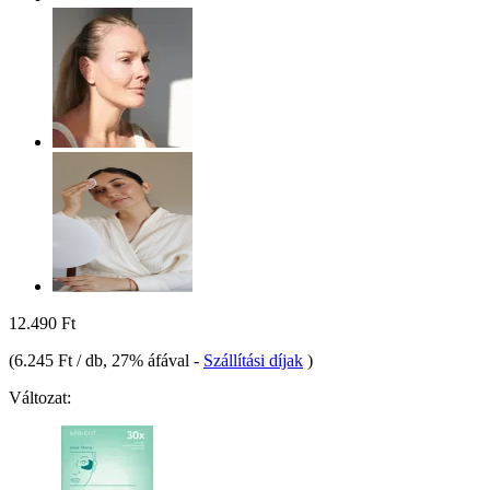
12.490 Ft
(
6.245 Ft / db
, 27% áfával
-
Szállítási díjak
)
Változat: