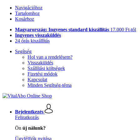
Navigációhoz
Tartalomhoz
Kosárhoz
Magyarország: Ingyenes standard kiszállítás
17.000 Ft-tól
Ingyenes visszaküldés
24 órás kiszállítás
Segítség
Hol van a rendelésem?
Visszaküldés
Szállítási költségek
Fizetési módok
Kapcsolat
Minden Segítség-téma
Bejelentkezés
Feliratkozás
Ön
új nálunk?
Ügyfélfiók nyitása