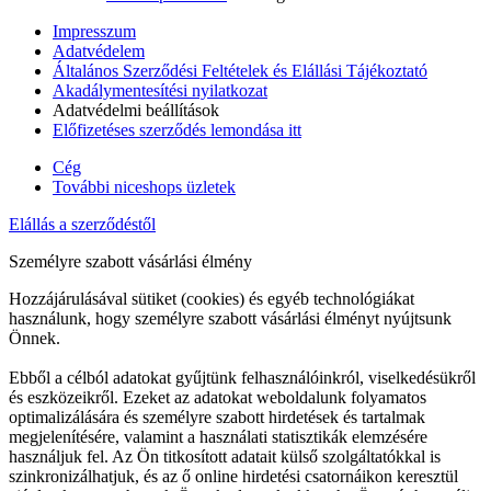
Impresszum
Adatvédelem
Általános Szerződési Feltételek és Elállási Tájékoztató
Akadálymentesítési nyilatkozat
Adatvédelmi beállítások
Előfizetéses szerződés lemondása itt
Cég
További niceshops üzletek
Elállás a szerződéstől
Személyre szabott vásárlási élmény
Hozzájárulásával sütiket (cookies) és egyéb technológiákat
használunk, hogy személyre szabott vásárlási élményt nyújtsunk
Önnek.
Ebből a célból adatokat gyűjtünk felhasználóinkról, viselkedésükről
és eszközeikről. Ezeket az adatokat weboldalunk folyamatos
optimalizálására és személyre szabott hirdetések és tartalmak
megjelenítésére, valamint a használati statisztikák elemzésére
használjuk fel. Az Ön titkosított adatait külső szolgáltatókkal is
szinkronizálhatjuk, és az ő online hirdetési csatornáikon keresztül