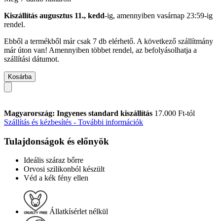
Kiszállítás augusztus 11., kedd
-ig, amennyiben
vasárnap 23:59-ig
rendel.
Ebből a termékből már csak 7 db elérhető. A következő szállítmány
már úton van! Amennyiben többet rendel, az befolyásolhatja a
szállítási dátumot.
Kosárba
Magyarország: Ingyenes standard kiszállítás
17.000 Ft-tól
Szállítás és kézbesítés - További információk
Tulajdonságok és előnyök
Ideális száraz bőrre
Orvosi szilikonból készült
Véd a kék fény ellen
Állatkísérlet nélkül