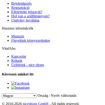
Bejelentkezés
Regisztráció
Elfelejtette jelszavát?
Hol van a szállítmányom?
Utalvány beváltása
Hasznos információk
Magazin
Figyelünk környezetünkre
VitalAbo
Kapcsolat
Rólunk
Üzleteink - nice shops
Kövessen minket itt:
Ország / Nyelv változtatás
© 2010-2026
niceshops GmbH
- All rights reserved.