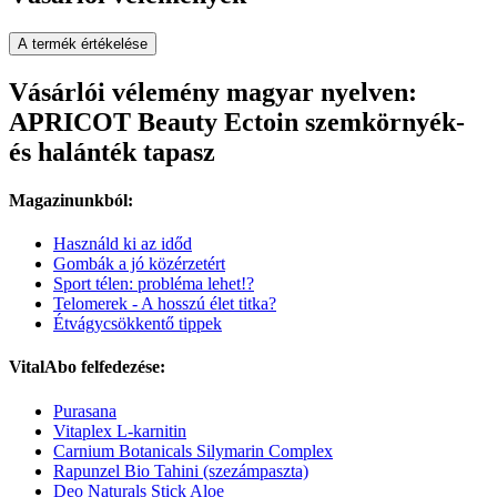
A termék értékelése
Vásárlói vélemény magyar nyelven:
APRICOT Beauty Ectoin szemkörnyék-
és halánték tapasz
Magazinunkból:
Használd ki az időd
Gombák a jó közérzetért
Sport télen: probléma lehet!?
Telomerek - A hosszú élet titka?
Étvágycsökkentő tippek
VitalAbo felfedezése:
Purasana
Vitaplex L-karnitin
Carnium Botanicals Silymarin Complex
Rapunzel Bio Tahini (szezámpaszta)
Deo Naturals Stick Aloe