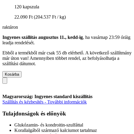
120 kapszula
22.090 Ft
(204.537 Ft / kg)
raktáron
Ingyenes szállítás augusztus 11., kedd-ig
, ha
vasárnap 23:59 óráig
leadja rendelését.
Ebből a termékből már csak 55 db elérhető. A következő szállítmány
már úton van! Amennyiben többet rendel, az befolyásolhatja a
szállítási dátumot.
Kosárba
Magyarország: Ingyenes standard kiszállítás
Szállítás és kézbesítés - További információk
Tulajdonságok és előnyök
Glukózamin- és kondroitin-szulfáttal
Korallalgából származó kalciumot tartalmaz