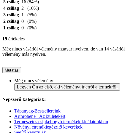
5 csillag
16
(84%)
4 csillag
2
(10%)
3 csillag
1
(5%)
2 csillag
0
(0%)
1 csillag
0
(0%)
19
értékelés
Még nincs vásárlói vélemény magyar nyelven, de van 14 vásárlói
vélemény más nyelven.
Mutatás
Még nincs vélemény.
Legyen Ön az első, aki véleményt ír erről a termékről.
Népszerű kategóriák:
Tápanyag-Bestsellereink
Arthrobene - Az ízületekért
Természetes csipkebogyó termékek kínálatunkban
Növényi étrendkiegészítő keverékek
Segítő kapszulák