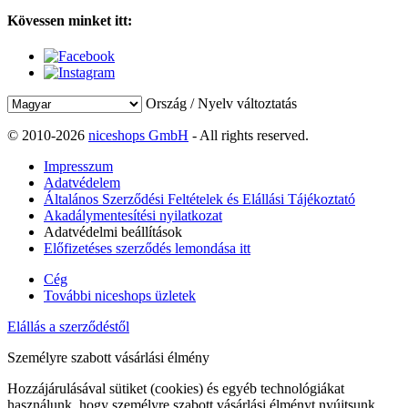
Kövessen minket itt:
Ország / Nyelv változtatás
© 2010-2026
niceshops GmbH
- All rights reserved.
Impresszum
Adatvédelem
Általános Szerződési Feltételek és Elállási Tájékoztató
Akadálymentesítési nyilatkozat
Adatvédelmi beállítások
Előfizetéses szerződés lemondása itt
Cég
További niceshops üzletek
Elállás a szerződéstől
Személyre szabott vásárlási élmény
Hozzájárulásával sütiket (cookies) és egyéb technológiákat
használunk, hogy személyre szabott vásárlási élményt nyújtsunk