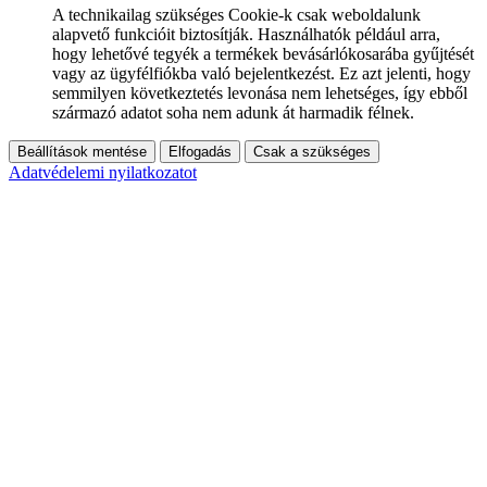
A technikailag szükséges Cookie-k csak weboldalunk
alapvető funkcióit biztosítják. Használhatók például arra,
hogy lehetővé tegyék a termékek bevásárlókosarába gyűjtését
vagy az ügyfélfiókba való bejelentkezést. Ez azt jelenti, hogy
semmilyen következtetés levonása nem lehetséges, így ebből
származó adatot soha nem adunk át harmadik félnek.
Beállítások mentése
Elfogadás
Csak a szükséges
Adatvédelemi nyilatkozatot