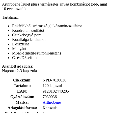
Arthrobene Ízület plusz természetes anyag kombinációt több, mint
10 éve tesztelik.
Tartalmaz:
Rákfélékből származó glükózamin-szulfátot
Kondroitin-szulfátot
Csipkebogyó port
Korallalga kalciumot
L-ciszteint
Mangánt
MSM-t (metil-szulfonil-metán)
C- és D3-vitamint
Ajánlott adagolás:
Naponta 2-3 kapszula.
Cikkszám:
NPD-7030036
Tartalom:
120 kapszula
EAN:
9120102440205
Gyártói szám:
7030036
Márka:
Arthrobene
Adagolási forma:
Kapszula