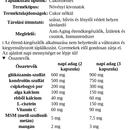
Táplálkozási típusok:
Cukormentes
Terméktípus:
Növényi kivonatok
Terméktulajdonságok:
Cukor nélkül
száraz, hűvös és fénytől védett helyen
Tárolási útmutató:
tárolandó
Anti-Aging étrendkiegészítők, Ízületek és
Megfelelő:
csontok, Immunrendszer
i
Az étrend-kiegészítők alkalmazása nem helyettesíti a változatos és
kiegyensúlyozott táplálkozást. Gyermekek elől gondosan zárja el.
Az ajánlott napi mennyiséget ne lépje túl!
Összetevők
napi adag (2
napi adag (3
Összetevők
kapszula)
kapszula)
glükózamin-szulfát
600 mg
900 mg
kondroitin-szulfát
500 mg
750 mg
csipkebogyó por
200 mg
300 mg
alga kalcium
100 mg
150 mg
ebből kálcium
40 mg
60 mg
L-cisztein
100 mg
150 mg
Vitamin C
60 mg
90 mg
MSM (metil-szulfonil-
5 mg
7,5 mg
metán)
mangán
2 mg
3 mg