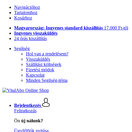
Navigációhoz
Tartalomhoz
Kosárhoz
Magyarország: Ingyenes standard kiszállítás
17.000 Ft-tól
Ingyenes visszaküldés
24 órás kiszállítás
Segítség
Hol van a rendelésem?
Visszaküldés
Szállítási költségek
Fizetési módok
Kapcsolat
Minden Segítség-téma
Bejelentkezés
Feliratkozás
Ön
új nálunk?
Ügyfélfiók nyitása