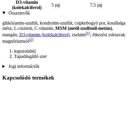
D3-vitamin
5 µg
7,5 µg
(kolekalciferol)
Összetevők
glükózamin-szulfát, kondroitin-szulfát, csipkebogyó por, korallalga
mész, L-cisztein, C-vitamin,
MSM (metil-szulfonil-metán)
,
[1]
mangán,
D3-vitamin (kolekalciferol)
, zselatin
, étkezési zsírsavak
[2]
magnéziumsói
kapszulahéj
Tapadásgátló szer
Jogi információk
Kapcsolódó termékek