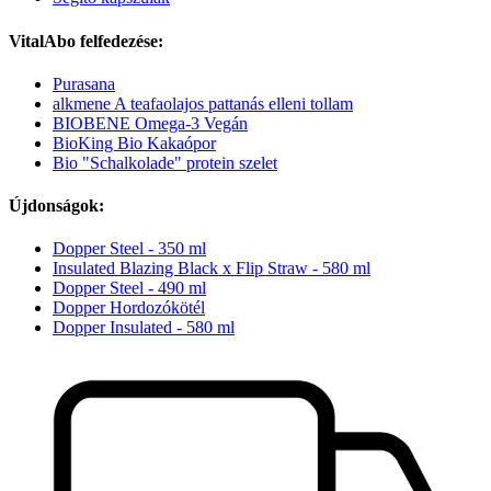
VitalAbo felfedezése:
Purasana
alkmene A teafaolajos pattanás elleni tollam
BIOBENE Omega-3 Vegán
BioKing Bio Kakaópor
Bio "Schalkolade" protein szelet
Újdonságok:
Dopper Steel - 350 ml
Insulated Blazing Black x Flip Straw - 580 ml
Dopper Steel - 490 ml
Dopper Hordozókötél
Dopper Insulated - 580 ml