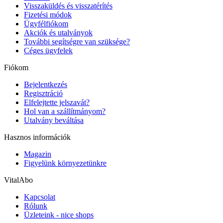
Visszaküldés és visszatérítés
Fizetési módok
Ügyfélfiókom
Akciók és utalványok
További segítségre van szüksége?
Céges ügyfelek
Fiókom
Bejelentkezés
Regisztráció
Elfelejtette jelszavát?
Hol van a szállítmányom?
Utalvány beváltása
Hasznos információk
Magazin
Figyelünk környezetünkre
VitalAbo
Kapcsolat
Rólunk
Üzleteink - nice shops