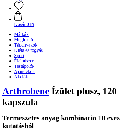
Kosár
0 Ft
Márkák
Megfelelő
Tápanyagok
Diéta és fogyás
Sport
Élelmiszer
Testápolók
Ajándékok
Akciók
Arthrobene
Ízület plusz, 120
kapszula
Természetes anyag kombináció 10 éves
kutatásból