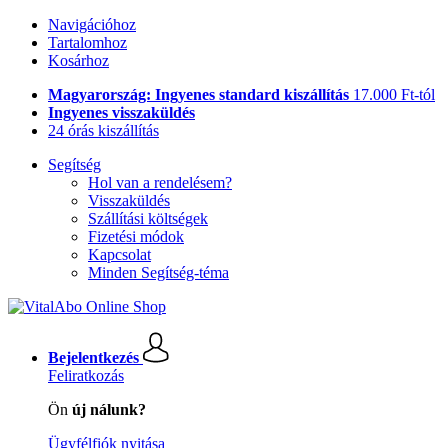
Navigációhoz
Tartalomhoz
Kosárhoz
Magyarország: Ingyenes standard kiszállítás
17.000 Ft-tól
Ingyenes visszaküldés
24 órás kiszállítás
Segítség
Hol van a rendelésem?
Visszaküldés
Szállítási költségek
Fizetési módok
Kapcsolat
Minden Segítség-téma
Bejelentkezés
Feliratkozás
Ön
új nálunk?
Ügyfélfiók nyitása