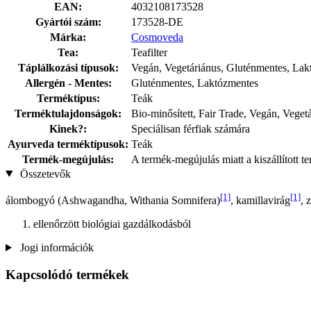
EAN:
4032108173528
Gyártói szám:
173528-DE
Márka:
Cosmoveda
Tea:
Teafilter
Táplálkozási típusok:
Vegán, Vegetáriánus, Gluténmentes, Lak
Allergén - Mentes:
Gluténmentes, Laktózmentes
Terméktípus:
Teák
Terméktulajdonságok:
Bio-minősített, Fair Trade, Vegán, Veget
Kinek?:
Speciálisan férfiak számára
Ayurveda terméktípusok:
Teák
Termék-megújulás:
A termék-megújulás miatt a kiszállított 
Összetevők
[1]
[1]
álombogyó (Ashwagandha, Withania Somnifera)
, kamillavirág
, 
ellenőrzött biológiai gazdálkodásból
Jogi információk
Kapcsolódó termékek