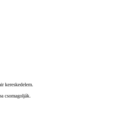
air kereskedelem.
ba csomagolják.