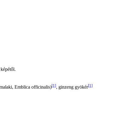
 képétől.
[1]
[1]
alaki, Emblica officinalis)
, ginzeng gyökér