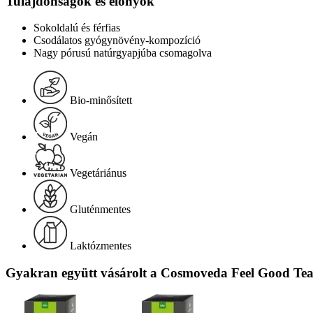
Tulajdonságok és előnyök
Sokoldalú és férfias
Csodálatos gyógynövény-kompozíció
Nagy pórusú natúrgyapjúba csomagolva
Bio-minősített
Vegán
Vegetáriánus
Gluténmentes
Laktózmentes
Gyakran együtt vásárolt a Cosmoveda Feel Good Tea,