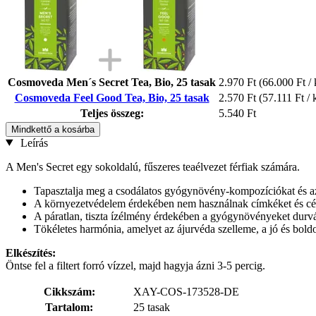
Cosmoveda Men´s Secret Tea, Bio, 25 tasak
2.970 Ft
(66.000 Ft / 
Cosmoveda Feel Good Tea, Bio, 25 tasak
2.570 Ft
(57.111 Ft / 
Teljes összeg:
5.540 Ft
Mindkettő a kosárba
Leírás
A Men's Secret egy sokoldalú, fűszeres teaélvezet férfiak számára.
Tapasztalja meg a csodálatos gyógynövény-kompozíciókat és az
A környezetvédelem érdekében nem használnak címkéket és cérn
A páratlan, tiszta ízélmény érdekében a gyógynövényeket durv
Tökéletes harmónia, amelyet az ájurvéda szelleme, a jó és boldog
Elkészítés:
Öntse fel a filtert forró vízzel, majd hagyja ázni 3-5 percig.
Cikkszám:
XAY-COS-173528-DE
Tartalom:
25 tasak