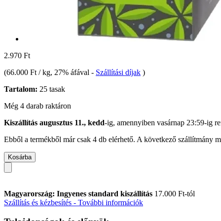
2.970 Ft
(
66.000 Ft / kg
, 27% áfával
-
Szállítási díjak
)
Tartalom:
25 tasak
Még 4 darab raktáron
Kiszállítás augusztus 11., kedd
-ig, amennyiben
vasárnap 23:59-ig
re
Ebből a termékből már csak 4 db elérhető. A következő szállítmány má
Kosárba
Magyarország: Ingyenes standard kiszállítás
17.000 Ft-tól
Szállítás és kézbesítés - További információk