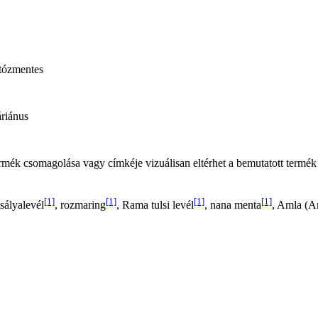
tózmentes
áriánus
termék csomagolása vagy címkéje vizuálisan eltérhet a bemutatott termék
[1]
[1]
[1]
[1]
zsályalevél
, rozmaring
, Rama tulsi levél
, nana menta
, Amla (Am