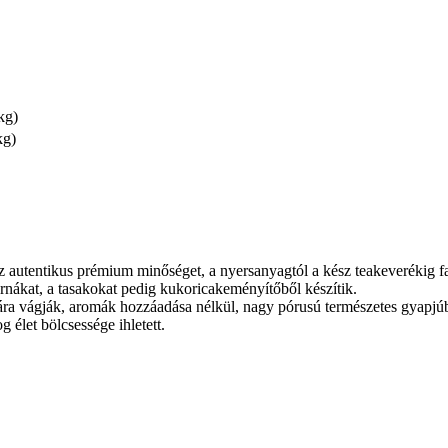
kg)
kg)
 autentikus prémium minőséget, a nyersanyagtól a kész teakeverékig f
ákat, a tasakokat pedig kukoricakeményítőből készítik.
ára vágják, aromák hozzáadása nélkül, nagy pórusú természetes gyapjú
 élet bölcsessége ihletett.