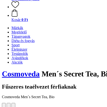
Kosár
0 Ft
Márkák
Megfelelő
Tápanyagok
Diéta és fogyás
Sport
Élelmiszer
Testápolók
Ajándékok
Akciók
Cosmoveda
Men´s Secret Tea, Bi
Fűszeres teaélvezet férfiaknak
Cosmoveda Men´s Secret Tea, Bio