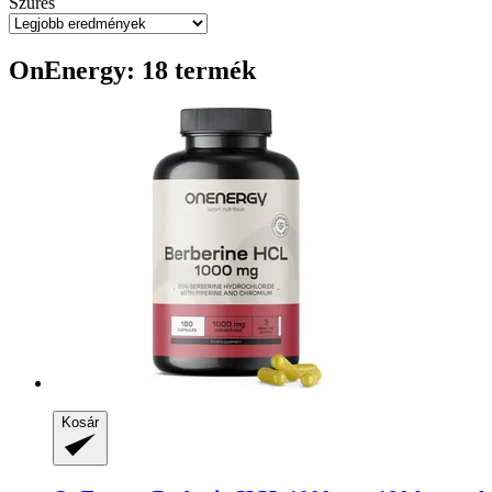
Szűrés
OnEnergy: 18 termék
Kosár