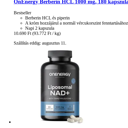
OnEnergy
Berberin HCL 1000 mg, 180 kapszul
Bestseller
Berberin HCL és piperin
A króm hozzájárul a normál vércukorszint fenntartásához
Napi 2 kapszula
10.690 Ft
(93.772 Ft / kg)
Szállítás eddig: augusztus 11.