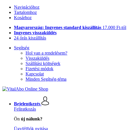
Navigációhoz
Tartalomhoz
Kosárhoz
Magyarország: Ingyenes standard kiszállítás
17.000 Ft-tól
Ingyenes visszaküldés
24 órás kiszállítás
Segítség
Hol van a rendelésem?
Visszaküldés
Szállítási költségek
Fizetési módok
Kapcsolat
Minden Segítség-téma
Bejelentkezés
Feliratkozás
Ön
új nálunk?
Ügyfélfiók nyitása