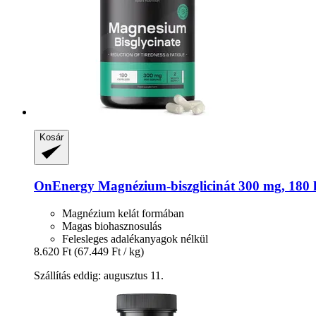
Kosár
OnEnergy
Magnézium-​biszglicinát 300 mg, 180 
Magnézium kelát formában
Magas biohasznosulás
Felesleges adalékanyagok nélkül
8.620 Ft
(67.449 Ft / kg)
Szállítás eddig: augusztus 11.