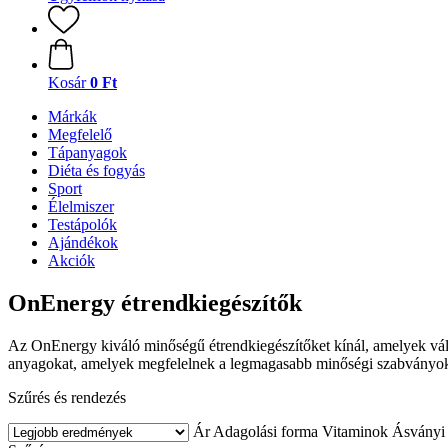
Kosár
0 Ft
Márkák
Megfelelő
Tápanyagok
Diéta és fogyás
Sport
Élelmiszer
Testápolók
Ajándékok
Akciók
OnEnergy étrendkiegészítők
Az OnEnergy kiváló minőségű étrendkiegészítőket kínál, amelyek válog
anyagokat, amelyek megfelelnek a legmagasabb minőségi szabványokna
Szűrés és rendezés
Ár
Adagolási forma
Vitaminok
Ásványi