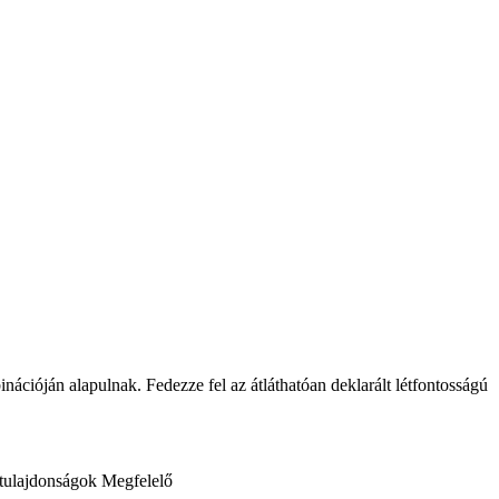
cióján alapulnak. Fedezze fel az átláthatóan deklarált létfontosságú
tulajdonságok
Megfelelő