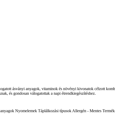
atott ásványi anyagok, vitaminok és növényi kivonatok célzott kombiná
k, és gondosan válogatottak a napi étrendkiegészítéshez.
 anyagok
Nyomelemek
Táplálkozási típusok
Allergén - Mentes
Termék