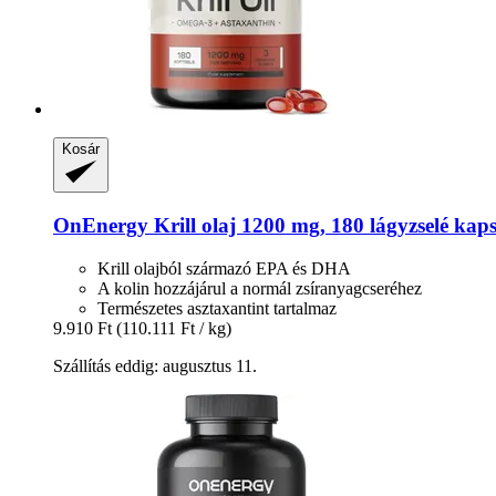
Kosár
OnEnergy
Krill olaj 1200 mg, 180 lágyzselé kap
Krill olajból származó EPA és DHA
A kolin hozzájárul a normál zsíranyagcseréhez
Természetes asztaxantint tartalmaz
9.910 Ft
(110.111 Ft / kg)
Szállítás eddig: augusztus 11.