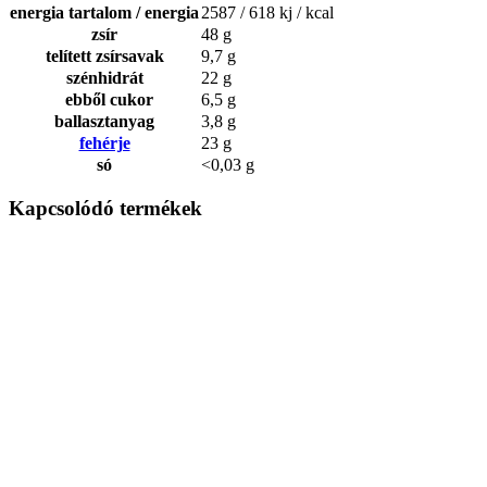
energia tartalom / energia
2587 / 618 kj / kcal
zsír
48 g
telített zsírsavak
9,7 g
szénhidrát
22 g
ebből cukor
6,5 g
ballasztanyag
3,8 g
fehérje
23 g
só
<0,03 g
Kapcsolódó termékek