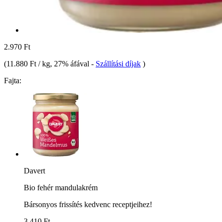
2.970 Ft
(
11.880 Ft / kg
, 27% áfával
-
Szállítási díjak
)
Fajta:
Davert
Bio fehér mandulakrém
Bársonyos frissítés kedvenc receptjeihez!
3.410 Ft