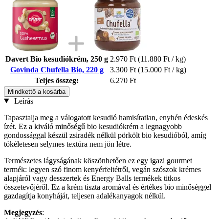
Davert Bio kesudiókrém, 250 g
2.970 Ft
(11.880 Ft / kg)
Govinda Chufella Bio, 220 g
3.300 Ft
(15.000 Ft / kg)
Teljes összeg:
6.270 Ft
Mindkettő a kosárba
Leírás
Tapasztalja meg a válogatott kesudió hamisítatlan, enyhén édeskés
ízét. Ez a kiváló minőségű bio kesudiókrém a legnagyobb
gondossággal készül zsiradék nélkül pörkölt bio kesudióból, amíg
tökéletesen selymes textúra nem jön létre.
Természetes lágyságának köszönhetően ez egy igazi gourmet
termék: legyen szó finom kenyérfeltétről, vegán szószok krémes
alapjáról vagy desszertek és Energy Balls termékek titkos
összetevőjéről. Ez a krém tiszta aromával és értékes bio minőséggel
gazdagítja konyháját, teljesen adalékanyagok nélkül.
Megjegyzés
: