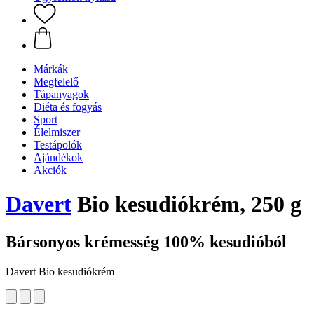
Márkák
Megfelelő
Tápanyagok
Diéta és fogyás
Sport
Élelmiszer
Testápolók
Ajándékok
Akciók
Davert
Bio kesudiókrém, 250 g
Bársonyos krémesség 100% kesudióból
Davert Bio kesudiókrém