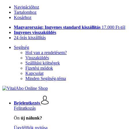
Navigációhoz
Tartalomhoz
Kosárhoz
Magyarország: Ingyenes standard kiszállítás
17.000 Ft-tól
Ingyenes visszaküldés
24 órás kiszállítás
Segítség
Hol van a rendelésem?
Visszaküldés
Szállítási költségek
Fizetési módok
Kapcsolat
Minden Segítség-téma
Bejelentkezés
Feliratkozás
Ön
új nálunk?
Ügyfélfiók nyitása