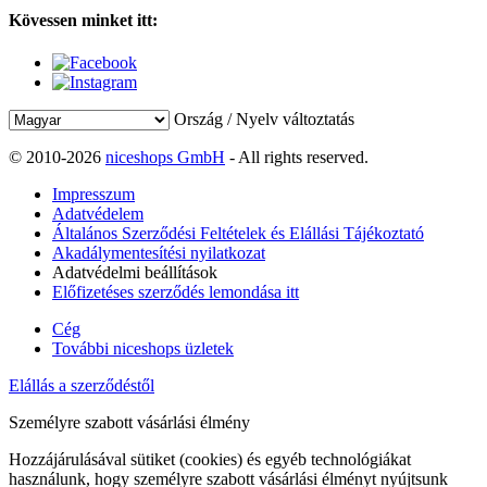
Kövessen minket itt:
Ország / Nyelv változtatás
© 2010-2026
niceshops GmbH
- All rights reserved.
Impresszum
Adatvédelem
Általános Szerződési Feltételek és Elállási Tájékoztató
Akadálymentesítési nyilatkozat
Adatvédelmi beállítások
Előfizetéses szerződés lemondása itt
Cég
További niceshops üzletek
Elállás a szerződéstől
Személyre szabott vásárlási élmény
Hozzájárulásával sütiket (cookies) és egyéb technológiákat
használunk, hogy személyre szabott vásárlási élményt nyújtsunk