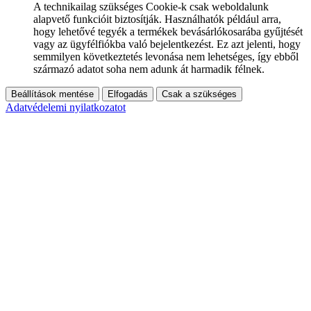
A technikailag szükséges Cookie-k csak weboldalunk
alapvető funkcióit biztosítják. Használhatók például arra,
hogy lehetővé tegyék a termékek bevásárlókosarába gyűjtését
vagy az ügyfélfiókba való bejelentkezést. Ez azt jelenti, hogy
semmilyen következtetés levonása nem lehetséges, így ebből
származó adatot soha nem adunk át harmadik félnek.
Beállítások mentése
Elfogadás
Csak a szükséges
Adatvédelemi nyilatkozatot