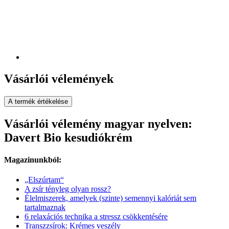
Vásárlói vélemények
A termék értékelése
Vásárlói vélemény magyar nyelven:
Davert Bio kesudiókrém
Magazinunkból:
„Elszúrtam“
A zsír tényleg olyan rossz?
Élelmiszerek, amelyek (szinte) semennyi kalóriát sem
tartalmaznak
6 relaxációs technika a stressz csökkentésére
Transzzsírok: Krémes veszély