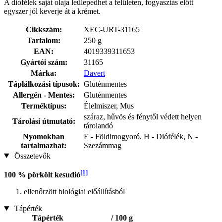
A diófélék saját olaja leülepedhet a felületen, fogyasztás előtt
egyszer jól keverje át a krémet.
Cikkszám:
XEC-URT-31165
Tartalom:
250 g
EAN:
4019339311653
Gyártói szám:
31165
Márka:
Davert
Táplálkozási típusok:
Gluténmentes
Allergén - Mentes:
Gluténmentes
Terméktípus:
Élelmiszer, Mus
száraz, hűvös és fénytől védett helyen
Tárolási útmutató:
tárolandó
Nyomokban
E - Földimogyoró, H - Diófélék, N -
tartalmazhat:
Szezámmag
Összetevők
[1]
100 % pörkölt kesudió
ellenőrzött biológiai előállításból
Tápérték
Tápérték
/ 100 g