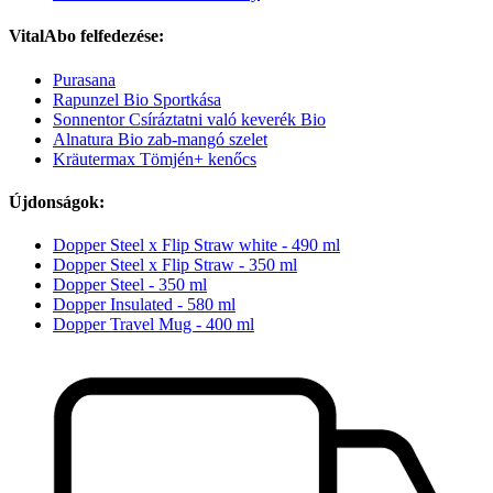
VitalAbo felfedezése:
Purasana
Rapunzel Bio Sportkása
Sonnentor Csíráztatni való keverék Bio
Alnatura Bio zab-mangó szelet
Kräutermax Tömjén+ kenőcs
Újdonságok:
Dopper Steel x Flip Straw white - 490 ml
Dopper Steel x Flip Straw - 350 ml
Dopper Steel - 350 ml
Dopper Insulated - 580 ml
Dopper Travel Mug - 400 ml