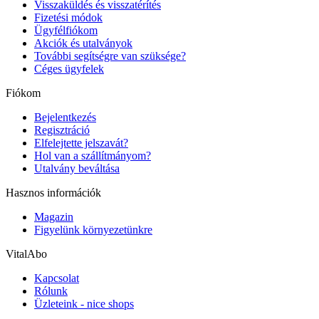
Visszaküldés és visszatérítés
Fizetési módok
Ügyfélfiókom
Akciók és utalványok
További segítségre van szüksége?
Céges ügyfelek
Fiókom
Bejelentkezés
Regisztráció
Elfelejtette jelszavát?
Hol van a szállítmányom?
Utalvány beváltása
Hasznos információk
Magazin
Figyelünk környezetünkre
VitalAbo
Kapcsolat
Rólunk
Üzleteink - nice shops