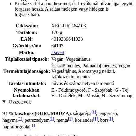
Kockázza fel a paradicsomot, és 1 evőkanál olívaolajjal együtt
forgassa hozzá. A saláta melegen vagy hidegen is
fogyasztható.
Cikkszám:
XEC-URT-64103
Tartalom:
170 g
EAN:
4019339641033
Gyártói szám:
64103
Márka:
Davert
Táplálkozási típusok:
Vegán, Vegetáriánus
Élesztő mentes, Pálmaolaj mentes, Vegán,
Terméktulajdonságok:
Vegetáriánus, Aromanyag nélkül,
Ízfokozóktól mentes
Tárolási útmutató:
hűvös és száraz helyen tárolandó
Nyomokban
E - Földimogyoró, F - Szójabab, G - Tej,
tartalmazhat:
H - Diófélék, M - Mustár, N - Szezámmag
Összetevők
[1]
91 % kuszkusz (DURUMBÚZA)
, sárgarépa
, tengeri só,
[1]
[1]
[1]
[1]
[1]
hagyma
, petrezselyem
, menta
, koriander
, bors
,
[1]
napraforgóolaj