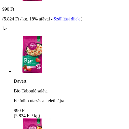
990 Ft
(
5.824 Ft / kg
, 18% áfával
-
Szállítási díjak
)
Íz:
Davert
Bio Taboulé saláta
Felüdítő utazás a keleti tájra
990 Ft
(5.824 Ft / kg)