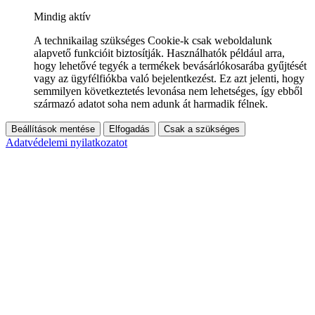
Mindig aktív
A technikailag szükséges Cookie-k csak weboldalunk
alapvető funkcióit biztosítják. Használhatók például arra,
hogy lehetővé tegyék a termékek bevásárlókosarába gyűjtését
vagy az ügyfélfiókba való bejelentkezést. Ez azt jelenti, hogy
semmilyen következtetés levonása nem lehetséges, így ebből
származó adatot soha nem adunk át harmadik félnek.
Beállítások mentése
Elfogadás
Csak a szükséges
Adatvédelemi nyilatkozatot