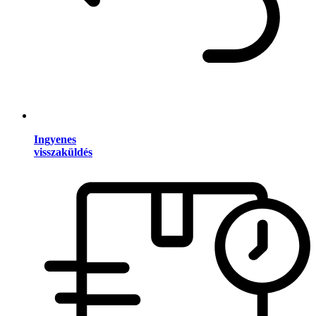
Ingyenes
visszaküldés