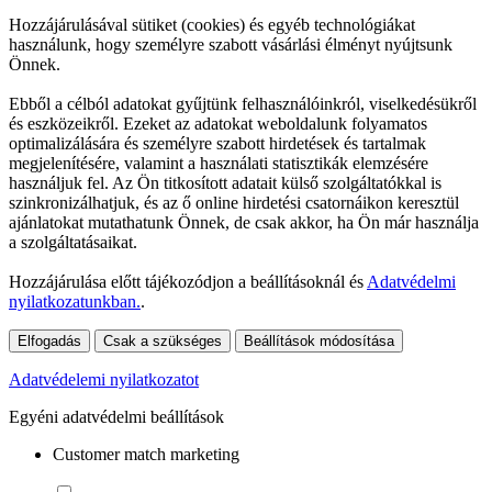
Hozzájárulásával sütiket (cookies) és egyéb technológiákat
használunk, hogy személyre szabott vásárlási élményt nyújtsunk
Önnek.
Ebből a célból adatokat gyűjtünk felhasználóinkról, viselkedésükről
és eszközeikről. Ezeket az adatokat weboldalunk folyamatos
optimalizálására és személyre szabott hirdetések és tartalmak
megjelenítésére, valamint a használati statisztikák elemzésére
használjuk fel. Az Ön titkosított adatait külső szolgáltatókkal is
szinkronizálhatjuk, és az ő online hirdetési csatornáikon keresztül
ajánlatokat mutathatunk Önnek, de csak akkor, ha Ön már használja
a szolgáltatásaikat.
Hozzájárulása előtt tájékozódjon a beállításoknál és
Adatvédelmi
nyilatkozatunkban.
.
Elfogadás
Csak a szükséges
Beállítások módosítása
Adatvédelemi nyilatkozatot
Egyéni adatvédelmi beállítások
Customer match marketing