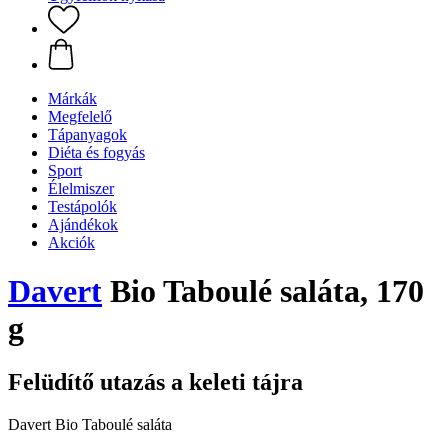
Márkák
Megfelelő
Tápanyagok
Diéta és fogyás
Sport
Élelmiszer
Testápolók
Ajándékok
Akciók
Davert
Bio Taboulé saláta, 170
g
Felüdítő utazás a keleti tájra
Davert Bio Taboulé saláta