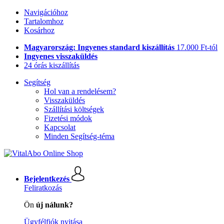
Navigációhoz
Tartalomhoz
Kosárhoz
Magyarország: Ingyenes standard kiszállítás
17.000 Ft-tól
Ingyenes visszaküldés
24 órás kiszállítás
Segítség
Hol van a rendelésem?
Visszaküldés
Szállítási költségek
Fizetési módok
Kapcsolat
Minden Segítség-téma
Bejelentkezés
Feliratkozás
Ön
új nálunk?
Ügyfélfiók nyitása