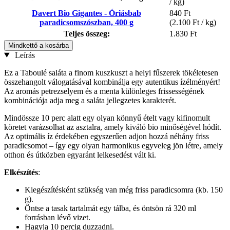
/ kg)
Davert Bio Gigantes - Óriásbab
840 Ft
paradicsomszószban, 400 g
(2.100 Ft / kg)
Teljes összeg:
1.830 Ft
Mindkettő a kosárba
Leírás
Ez a Taboulé saláta a finom kuszkuszt a helyi fűszerek tökéletesen
összehangolt válogatásával kombinálja egy autentikus ízélményért!
Az aromás petrezselyem és a menta különleges frissességének
kombinációja adja meg a saláta jellegzetes karakterét.
Mindössze 10 perc alatt egy olyan könnyű ételt vagy kifinomult
köretet varázsolhat az asztalra, amely kiváló bio minőségével hódít.
Az optimális íz érdekében egyszerűen adjon hozzá néhány friss
paradicsomot – így egy olyan harmonikus egyveleg jön létre, amely
otthon és útközben egyaránt lelkesedést vált ki.
Elkészítés
:
Kiegészítésként szükség van még friss paradicsomra (kb. 150
g).
Öntse a tasak tartalmát egy tálba, és öntsön rá 320 ml
forrásban lévő vizet.
Hagyja 10 percig duzzadni.