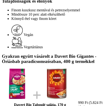
Tulajdonságok és előnyök
Finom kuszkusz mentával és petrezselyemmel
Mindössze 10 perc alatt elkészíthető
Könnyű étel vagy finom köret
Vegán
Vegetáriánus
Gyakran együtt vásárolt a Davert Bio Gigantes -
Óriásbab paradicsomszószban, 400 g termékkel
990 Ft
(5.824 Ft
Davert Bio Taboulé saláta, 170 g