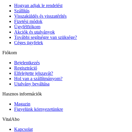
Hogyan adjak le rendelést
Szállítás
Visszaküldés és visszatérítés
Fizetési módok
Ügyfélfiókom
Akciók és utalványok
További segítségre van szüksége?
Céges ügyfelek
Fiókom
Bejelentkezés
Regisztráció
Elfelejtette jelszavát?
Hol van a szállítmányom?
Utalvány beváltása
Hasznos információk
Magazin
Figyelünk környezetünkre
VitalAbo
Kapcsolat