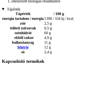
ellenőrzött biológiai előállításból
Tápérték
Tápérték
/ 100 g
energia tartalom / energia
1398 / 334 kj / kcal
zsír
2,5 g
telített zsírsavak
0,5 g
szénhidrát
60 g
ebből cukor
4,9 g
ballasztanyag
11 g
fehérje
12 g
só
2,4 g
Kapcsolódó termékek