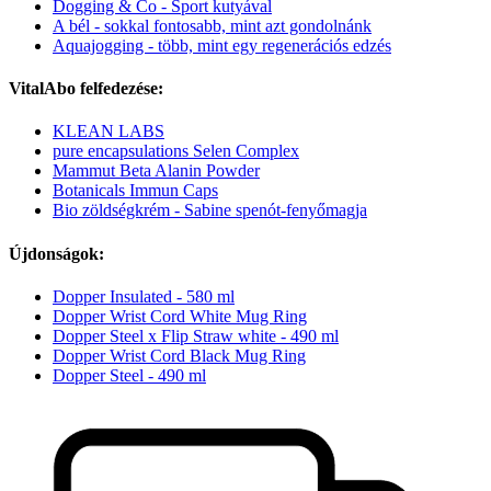
Dogging & Co - Sport kutyával
A bél - sokkal fontosabb, mint azt gondolnánk
Aquajogging - több, mint egy regenerációs edzés
VitalAbo felfedezése:
KLEAN LABS
pure encapsulations Selen Complex
Mammut Beta Alanin Powder
Botanicals Immun Caps
Bio zöldségkrém - Sabine spenót-fenyőmagja
Újdonságok:
Dopper Insulated - 580 ml
Dopper Wrist Cord White Mug Ring
Dopper Steel x Flip Straw white - 490 ml
Dopper Wrist Cord Black Mug Ring
Dopper Steel - 490 ml