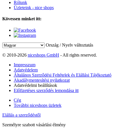
Rólunk
Üzleteink - nice shops
Kövessen minket itt:
Ország / Nyelv változtatás
© 2010-2026
niceshops GmbH
- All rights reserved.
Impresszum
Adatvédelem
Általános Szerződési Feltételek és Elállási Tájékoztató
Akadálymentesítési nyilatkozat
Adatvédelmi beállítások
Előfizetéses szerződés lemondása itt
Cég
További niceshops üzletek
Elállás a szerződéstől
Személyre szabott vásárlási élmény