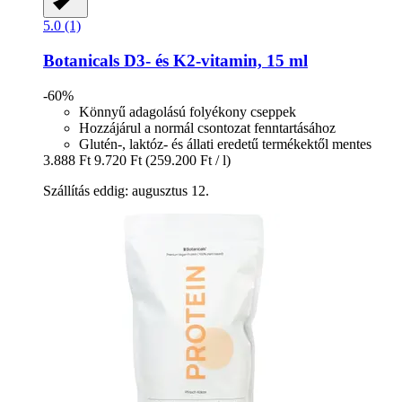
5.0 (1)
Botanicals
D3-​ és K2-​vitamin, 15 ml
-60%
Könnyű adagolású folyékony cseppek
Hozzájárul a normál csontozat fenntartásához
Glutén-, laktóz- és állati eredetű termékektől mentes
3.888 Ft
9.720 Ft
(259.200 Ft / l)
Szállítás eddig: augusztus 12.