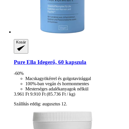
Kosár
Pure Ella
Idegerő, 60 kapszula
-60%
Macskagyökérrel és golgotavirággal
100%-ban vegán és hormonmentes
Mesterséges adalékanyagok nélkül
3.961 Ft
9.910 Ft
(85.736 Ft / kg)
Szállítás eddig: augusztus 12.