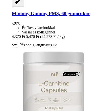
Mummy Gummy
PMS, 60 gumicukor
-20%
Értékes vitaminokkal
Vassal és kollagénnel
4.370 Ft
5.470 Ft
(24.278 Ft / kg)
Szállítás eddig: augusztus 12.