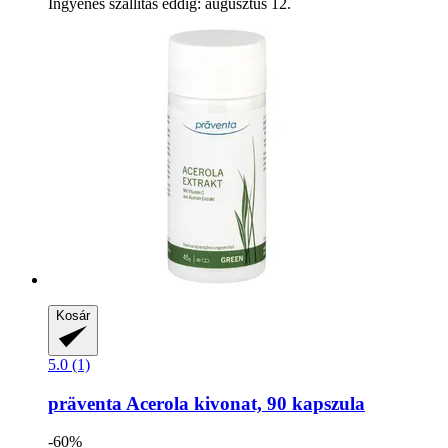
Ingyenes szállítás eddig: augusztus 12.
Kosár
5.0 (1)
präventa
Acerola kivonat, 90 kapszula
-60%