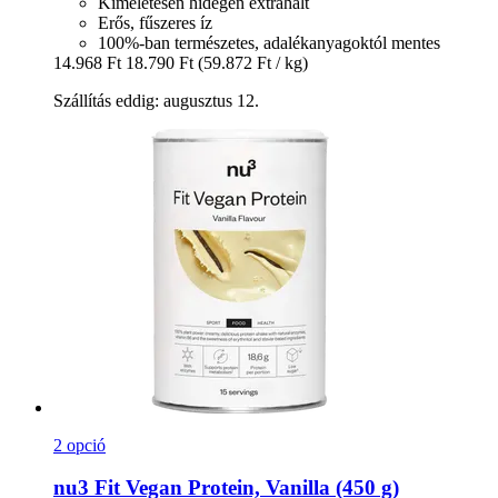
Kíméletesen hidegen extrahált
Erős, fűszeres íz
100%-ban természetes, adalékanyagoktól mentes
14.968 Ft
18.790 Ft
(59.872 Ft / kg)
Szállítás eddig: augusztus 12.
2 opció
nu3
Fit Vegan Protein, Vanilla (450 g)