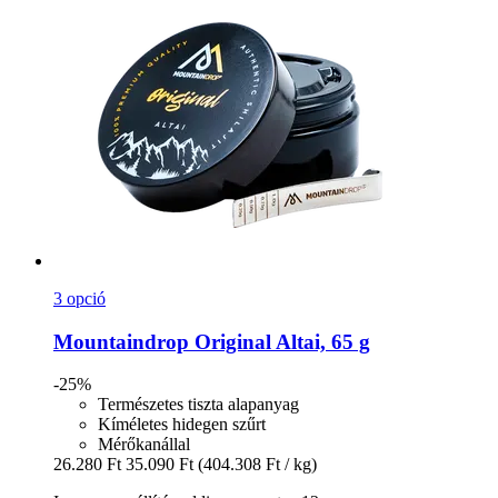
3 opció
Mountaindrop
Original Altai, 65 g
-25%
Természetes tiszta alapanyag
Kíméletes hidegen szűrt
Mérőkanállal
26.280 Ft
35.090 Ft
(404.308 Ft / kg)