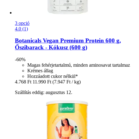
3 opció
4.0 (1)
Botanicals
Vegan Premium Protein 600 g,
Őszibarack -​ Kókusz (600 g)
-60%
Magas fehérjetartalmú, minden aminosavat tartalmaz
Krémes állag
Hozzáadott cukor nélkül*
4.768 Ft
11.990 Ft
(7.947 Ft / kg)
Szállítás eddig: augusztus 12.