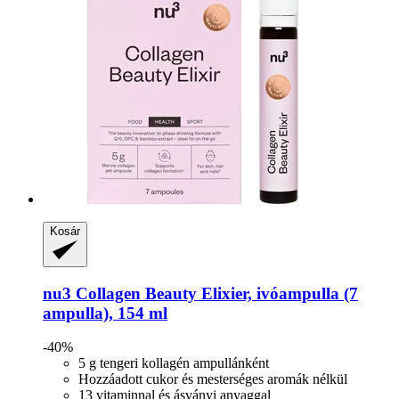
Kosár
nu3
Collagen Beauty Elixier, ivóampulla (7
ampulla), 154 ml
-40%
5 g tengeri kollagén ampullánként
Hozzáadott cukor és mesterséges aromák nélkül
13 vitaminnal és ásványi anyaggal