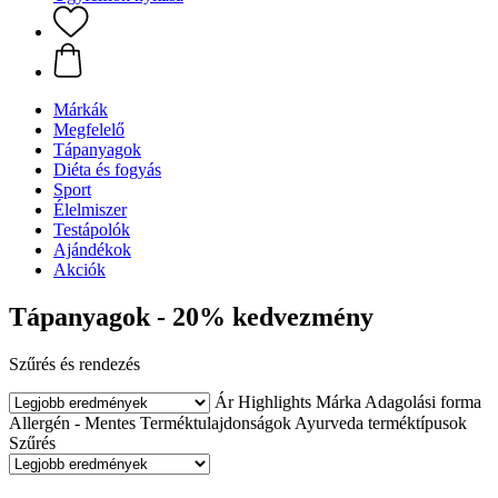
Márkák
Megfelelő
Tápanyagok
Diéta és fogyás
Sport
Élelmiszer
Testápolók
Ajándékok
Akciók
Tápanyagok - 20% kedvezmény
Szűrés és rendezés
Ár
Highlights
Márka
Adagolási forma
Allergén - Mentes
Terméktulajdonságok
Ayurveda terméktípusok
Szűrés