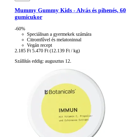
Mummy Gummy
Kids -​ Alvás és pihenés, 60
gumicukor
-60%
Speciálisan a gyermekek számára
Citromfűvel és melatoninnal
Vegán recept
2.185 Ft
5.470 Ft
(12.139 Ft / kg)
Szállítás eddig: augusztus 12.