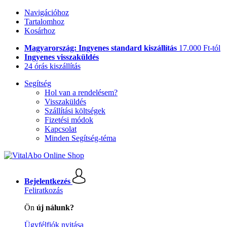
Navigációhoz
Tartalomhoz
Kosárhoz
Magyarország: Ingyenes standard kiszállítás
17.000 Ft-tól
Ingyenes visszaküldés
24 órás kiszállítás
Segítség
Hol van a rendelésem?
Visszaküldés
Szállítási költségek
Fizetési módok
Kapcsolat
Minden Segítség-téma
Bejelentkezés
Feliratkozás
Ön
új nálunk?
Ügyfélfiók nyitása