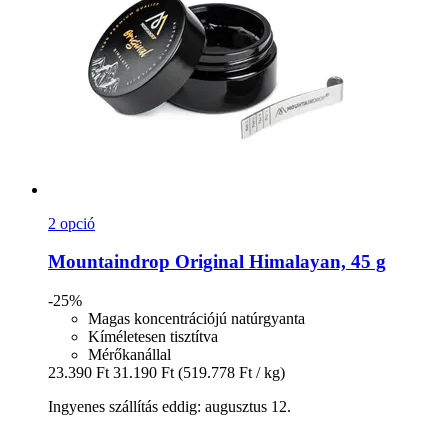
2 opció
Mountaindrop
Original Himalayan, 45 g
-25%
Magas koncentrációjú natúrgyanta
Kíméletesen tisztítva
Mérőkanállal
23.390 Ft
31.190 Ft
(519.778 Ft / kg)
Ingyenes szállítás eddig: augusztus 12.