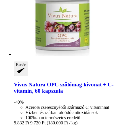
Kosár
Vivus Natura
OPC szőlőmag kivonat + C-​
vitamin, 60 kapszula
-40%
Acerola cseresznyéből származó C-vitaminnal
Vízben és zsírban oldódó antioxidánsok
100%-ban természetes eredetű
5.832 Ft
9.720 Ft
(180.000 Ft / kg)