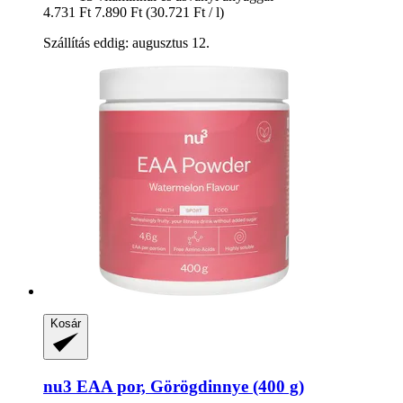
4.731 Ft
7.890 Ft
(30.721 Ft / l)
Szállítás eddig: augusztus 12.
Kosár
nu3
EAA por, Görögdinnye (400 g)