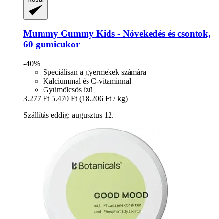
Mummy Gummy
Kids -​ Növekedés és csontok,
60 gumicukor
-40%
Speciálisan a gyermekek számára
Kalciummal és C-vitaminnal
Gyümölcsös ízű
3.277 Ft
5.470 Ft
(18.206 Ft / kg)
Szállítás eddig: augusztus 12.