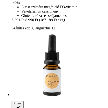
-40%
A test számára megfelelő D3-vitamin
Vegetáriánus készítmény
Glutén-, búza- és szójamentes
5.391 Ft
8.990 Ft
(187.188 Ft / kg)
Szállítás eddig: augusztus 12.
Kosár