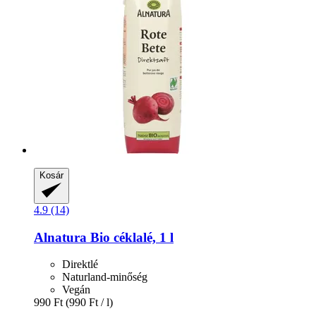
Kosár
4.9 (14)
Alnatura
Bio céklalé, 1 l
Direktlé
Naturland-minőség
Vegán
990 Ft
(990 Ft / l)