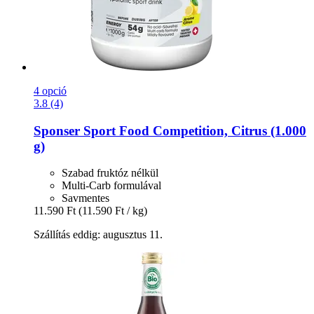
4 opció
3.8 (4)
Sponser Sport Food
Competition, Citrus (1.000
g)
Szabad fruktóz nélkül
Multi-Carb formulával
Savmentes
11.590 Ft
(11.590 Ft / kg)
Szállítás eddig: augusztus 11.