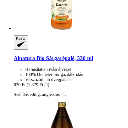
Kosár
Alnatura
Bio Sárgarépalé, 330 ml
Hamisítatlan ivási élvezet
100% Demeter bio-gazdálkodás
Visszazárható üvegpalack
620 Ft
(1.879 Ft / l)
Szállítás eddig: augusztus 11.