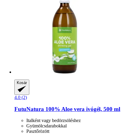
Kosár
4.0 (2)
FutuNatura
100% Aloe vera ivógél, 500 ml
Italként vagy bedörzsöléshez
Gyümölcsdarabokkal
Pasztőrözött