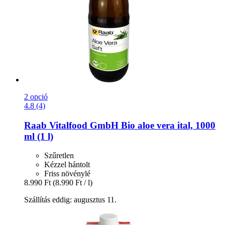
2 opció
4.8 (4)
Raab Vitalfood GmbH
Bio aloe vera ital, 1000
ml (1 l)
Szűretlen
Kézzel hántolt
Friss növénylé
8.990 Ft
(8.990 Ft / l)
Szállítás eddig: augusztus 11.