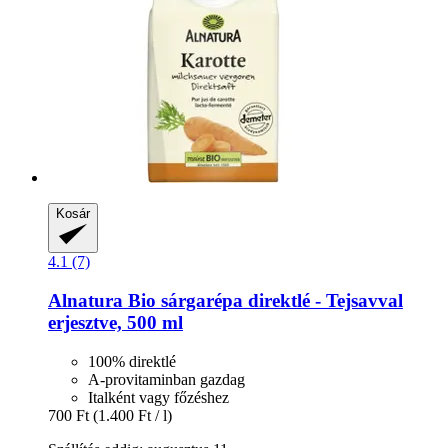
Kosár
4.1 (7)
Alnatura
Bio sárgarépa direktlé -​ Tejsavval
erjesztve, 500 ml
100% direktlé
A-provitaminban gazdag
Italként vagy főzéshez
700 Ft
(1.400 Ft / l)