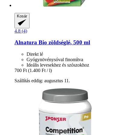
Kosár
4.8 (4)
Alnatura
Bio zöldséglé, 500 ml
Direkt lé
Gyógynövénysóval finomítva
Ideális levesekhez és szószokhoz
700 Ft
(1.400 Ft / l)
Szállítás eddig: augusztus 11.