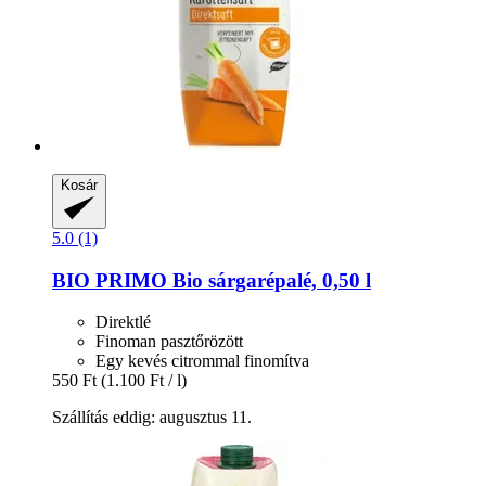
Kosár
5.0 (1)
BIO PRIMO
Bio sárgarépalé, 0,50 l
Direktlé
Finoman pasztőrözött
Egy kevés citrommal finomítva
550 Ft
(1.100 Ft / l)
Szállítás eddig: augusztus 11.