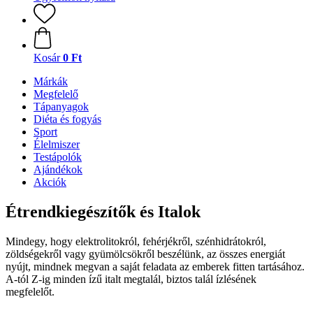
Kosár
0 Ft
Márkák
Megfelelő
Tápanyagok
Diéta és fogyás
Sport
Élelmiszer
Testápolók
Ajándékok
Akciók
Étrendkiegészítők és Italok
Mindegy, hogy elektrolitokról, fehérjékről, szénhidrátokról,
zöldségekről vagy gyümölcsökről beszélünk, az összes energiát
nyújt, mindnek megvan a saját feladata az emberek fitten tartásához.
A-tól Z-ig minden ízű italt megtalál, biztos talál ízlésének
megfelelőt.