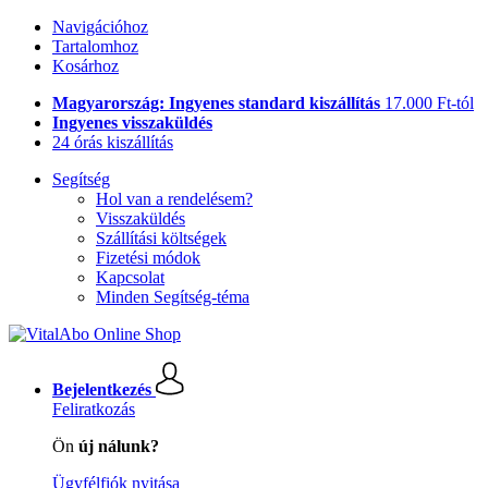
Navigációhoz
Tartalomhoz
Kosárhoz
Magyarország: Ingyenes standard kiszállítás
17.000 Ft-tól
Ingyenes visszaküldés
24 órás kiszállítás
Segítség
Hol van a rendelésem?
Visszaküldés
Szállítási költségek
Fizetési módok
Kapcsolat
Minden Segítség-téma
Bejelentkezés
Feliratkozás
Ön
új nálunk?
Ügyfélfiók nyitása