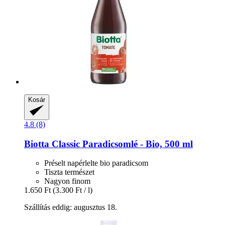
Kosár
4.8 (8)
Biotta
Classic Paradicsomlé -​ Bio, 500 ml
Préselt napérlelte bio paradicsom
Tiszta természet
Nagyon finom
1.650 Ft
(3.300 Ft / l)
Szállítás eddig: augusztus 18.