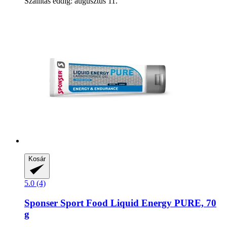
Szállítás eddig: augusztus 11.
Kosár
5.0 (4)
Sponser Sport Food
Liquid Energy PURE, 70
g