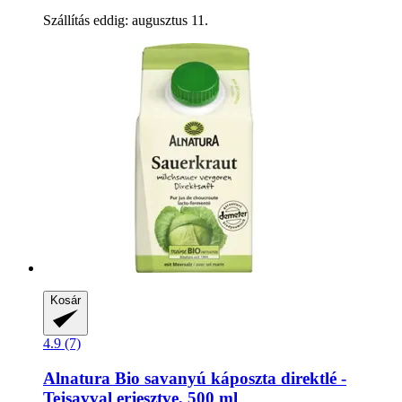
Szállítás eddig: augusztus 11.
Kosár
4.9 (7)
Alnatura
Bio savanyú káposzta direktlé -​
Tejsavval erjesztve, 500 ml