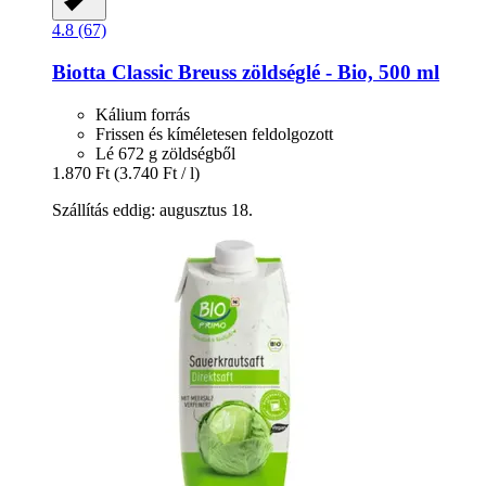
4.8 (67)
Biotta
Classic Breuss zöldséglé -​ Bio, 500 ml
Kálium forrás
Frissen és kíméletesen feldolgozott
Lé 672 g zöldségből
1.870 Ft
(3.740 Ft / l)
Szállítás eddig: augusztus 18.