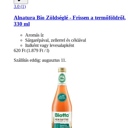
3.0 (1)
Alnatura
Bio Zöldséglé -​ Frissen a termőföldről,
330 ml
Aromás íz
Sárgarépával, zellerrel és céklával
Italként vagy levesalapként
620 Ft
(1.879 Ft / l)
Szállítás eddig: augusztus 11.