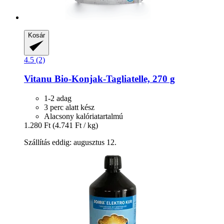
Kosár
4.5 (2)
Vitanu
Bio-​Konjak-​Tagliatelle, 270 g
1-2 adag
3 perc alatt kész
Alacsony kalóriatartalmú
1.280 Ft
(4.741 Ft / kg)
Szállítás eddig: augusztus 12.