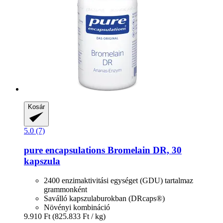
Kosár
5.0 (7)
pure encapsulations
Bromelain DR, 30
kapszula
2400 enzimaktivitási egységet (GDU) tartalmaz
grammonként
Saválló kapszulaburokban (DRcaps®)
Növényi kombináció
9.910 Ft
(825.833 Ft / kg)