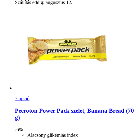
Szállítás eddig: augusztus 12.
7 opció
Peeroton
Power Pack szelet, Banana Bread (70
g)
-6%
Alacsony glikémiás index