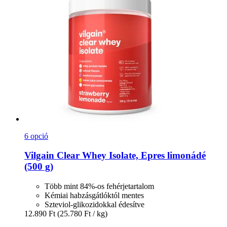
6 opció
Vilgain
Clear Whey Isolate, Epres limonádé
(500 g)
Több mint 84%-os fehérjetartalom
Kémiai habzásgátlóktól mentes
Szteviol-glikozidokkal édesítve
12.890 Ft
(25.780 Ft / kg)