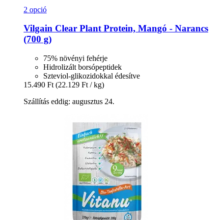
2 opció
Vilgain
Clear Plant Protein, Mangó -​ Narancs
(700 g)
75% növényi fehérje
Hidrolizált borsópeptidek
Szteviol-glikozidokkal édesítve
15.490 Ft
(22.129 Ft / kg)
Szállítás eddig: augusztus 24.