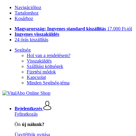
Navigációhoz
Tartalomhoz
Kosárhoz
Magyarország: Ingyenes standard kiszállítás
17.000 Ft-tól
Ingyenes visszaküldés
24 órás kiszállítás
Segítség
Hol van a rendelésem?
Visszaküldés
Szállítási költségek
Fizetési módok
Kapcsolat
Minden Segítség-téma
Bejelentkezés
Feliratkozás
Ön
új nálunk?
Ügyfélfiók nyitása