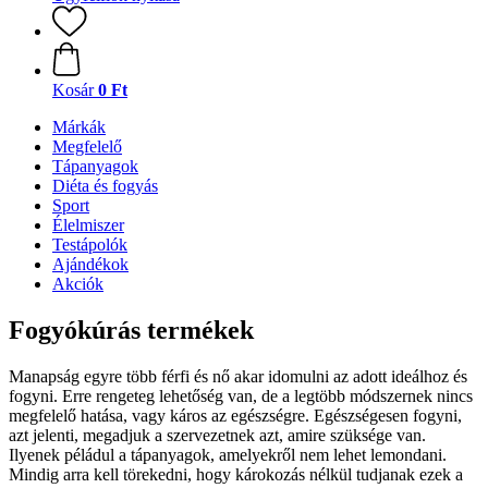
Kosár
0 Ft
Márkák
Megfelelő
Tápanyagok
Diéta és fogyás
Sport
Élelmiszer
Testápolók
Ajándékok
Akciók
Fogyókúrás termékek
Manapság egyre több férfi és nő akar idomulni az adott ideálhoz és
fogyni. Erre rengeteg lehetőség van, de a legtöbb módszernek nincs
megfelelő hatása, vagy káros az egészségre. Egészségesen fogyni,
azt jelenti, megadjuk a szervezetnek azt, amire szüksége van.
Ilyenek péládul a tápanyagok, amelyekről nem lehet lemondani.
Mindig arra kell törekedni, hogy károkozás nélkül tudjanak ezek a