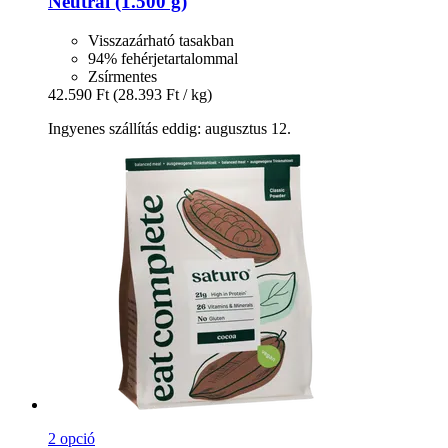
Neutral (1.500 g)
Visszazárható tasakban
94% fehérjetartalommal
Zsírmentes
42.590 Ft
(28.393 Ft / kg)
Ingyenes szállítás eddig: augusztus 12.
2 opció