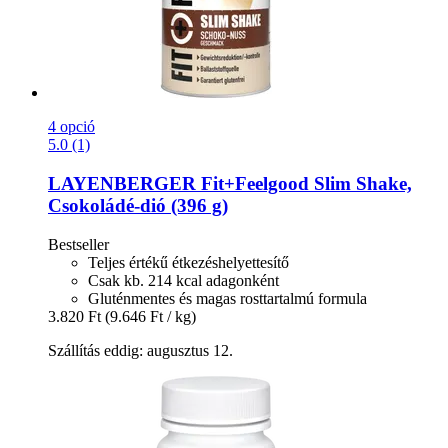
4 opció
5.0 (1)
LAYENBERGER
Fit+Feelgood Slim Shake,
Csokoládé-​dió (396 g)
Bestseller
Teljes értékű étkezéshelyettesítő
Csak kb. 214 kcal adagonként
Gluténmentes és magas rosttartalmú formula
3.820 Ft
(9.646 Ft / kg)
Szállítás eddig: augusztus 12.