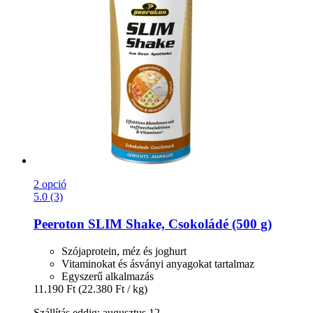
2 opció
5.0 (3)
Peeroton
SLIM Shake, Csokoládé (500 g)
Szójaprotein, méz és joghurt
Vitaminokat és ásványi anyagokat tartalmaz
Egyszerű alkalmazás
11.190 Ft
(22.380 Ft / kg)
Szállítás eddig: augusztus 12.