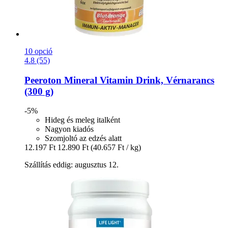
10 opció
4.8 (55)
Peeroton
Mineral Vitamin Drink, Vérnarancs
(300 g)
-5%
Hideg és meleg italként
Nagyon kiadós
Szomjoltó az edzés alatt
12.197 Ft
12.890 Ft
(40.657 Ft / kg)
Szállítás eddig: augusztus 12.