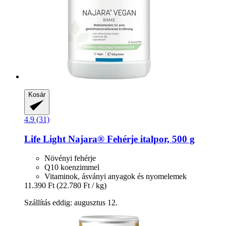
Kosár
4.9 (31)
Life Light
Najara® Fehérje italpor, 500 g
Növényi fehérje
Q10 koenzimmel
Vitaminok, ásványi anyagok és nyomelemek
11.390 Ft
(22.780 Ft / kg)
Szállítás eddig: augusztus 12.