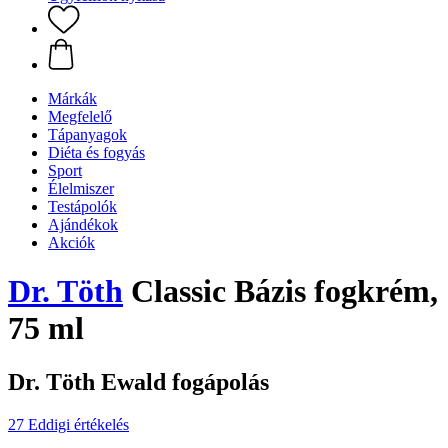
Márkák
Megfelelő
Tápanyagok
Diéta és fogyás
Sport
Élelmiszer
Testápolók
Ajándékok
Akciók
Dr. Töth
Classic Bázis fogkrém,
75 ml
Dr. Töth Ewald fogápolás
27 Eddigi értékelés