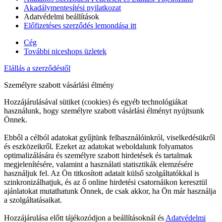
Akadálymentesítési nyilatkozat
Adatvédelmi beállítások
Előfizetéses szerződés lemondása itt
Cég
További niceshops üzletek
Elállás a szerződéstől
Személyre szabott vásárlási élmény
Hozzájárulásával sütiket (cookies) és egyéb technológiákat
használunk, hogy személyre szabott vásárlási élményt nyújtsunk
Önnek.
Ebből a célból adatokat gyűjtünk felhasználóinkról, viselkedésükről
és eszközeikről. Ezeket az adatokat weboldalunk folyamatos
optimalizálására és személyre szabott hirdetések és tartalmak
megjelenítésére, valamint a használati statisztikák elemzésére
használjuk fel. Az Ön titkosított adatait külső szolgáltatókkal is
szinkronizálhatjuk, és az ő online hirdetési csatornáikon keresztül
ajánlatokat mutathatunk Önnek, de csak akkor, ha Ön már használja
a szolgáltatásaikat.
Hozzájárulása előtt tájékozódjon a beállításoknál és
Adatvédelmi