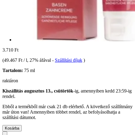
3.710 Ft
(
49.467 Ft / l
, 27% áfával
-
Szállítási díjak
)
Tartalom:
75 ml
raktáron
Kiszállítás augusztus 13., csütörtök
-ig, amennyiben
kedd 23:59-ig
rendel.
Ebből a termékből már csak 21 db elérhető. A következő szállítmány
már úton van! Amennyiben többet rendel, az befolyásolhatja a
szállítási dátumot.
Kosárba