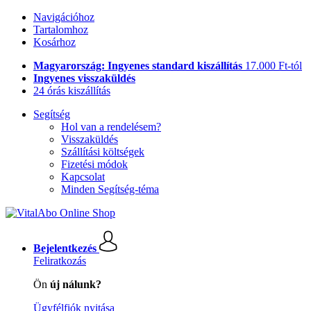
Navigációhoz
Tartalomhoz
Kosárhoz
Magyarország: Ingyenes standard kiszállítás
17.000 Ft-tól
Ingyenes visszaküldés
24 órás kiszállítás
Segítség
Hol van a rendelésem?
Visszaküldés
Szállítási költségek
Fizetési módok
Kapcsolat
Minden Segítség-téma
Bejelentkezés
Feliratkozás
Ön
új nálunk?
Ügyfélfiók nyitása