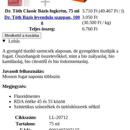
Dr. Töth Classic Bázis fogkrém, 75 ml
3.710 Ft
(49.467 Ft / l)
Dr. Töth Bázis levendula szappan, 100
3.050 Ft
g
(30.500 Ft / kg)
Teljes összeg:
6.760 Ft
Mindkettő a kosárba
Leírás
A gyengéd tisztító szemcsék alaposan, de gyengéden tisztítják a
fogait. Összehangolt összetevőkkel, mint a bio zsályaolaj, bio
kamillaolaj, bio citromfű és bio fodormentaolaj.
Javasolt felhasználás:
Mosson fogat naponta többször.
Megjegyzés:
Fluoridmentes
RDA értéke 45 és 55 között
Szintetikus színezékek és tartósítószerek nélkül
Cikkszám:
LL-20712
Tartalom:
75 ml