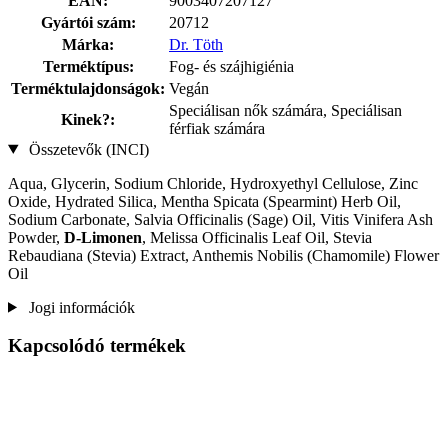
EAN:
9003407207127
Gyártói szám:
20712
Márka:
Dr. Töth
Terméktípus:
Fog- és szájhigiénia
Terméktulajdonságok:
Vegán
Speciálisan nők számára, Speciálisan
Kinek?:
férfiak számára
Összetevők (INCI)
Aqua, Glycerin, Sodium Chloride, Hydroxyethyl Cellulose, Zinc
Oxide, Hydrated Silica, Mentha Spicata (Spearmint) Herb Oil,
Sodium Carbonate, Salvia Officinalis (Sage) Oil, Vitis Vinifera Ash
Powder,
D-Limonen
, Melissa Officinalis Leaf Oil, Stevia
Rebaudiana (Stevia) Extract, Anthemis Nobilis (Chamomile) Flower
Oil
Jogi információk
Kapcsolódó termékek