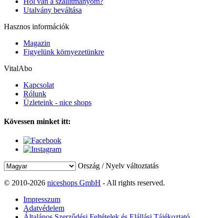
Hol van a szállítmányom?
Utalvány beváltása
Hasznos információk
Magazin
Figyelünk környezetünkre
VitalAbo
Kapcsolat
Rólunk
Üzleteink - nice shops
Kövessen minket itt:
Ország / Nyelv változtatás
© 2010-2026
niceshops GmbH
- All rights reserved.
Impresszum
Adatvédelem
Általános Szerződési Feltételek és Elállási Tájékoztató