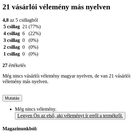
21 vásárlói vélemény más nyelven
4,8
az 5 csillagból
5 csillag
21
(77%)
4 csillag
6
(22%)
3 csillag
0
(0%)
2 csillag
0
(0%)
1 csillag
0
(0%)
27
értékelés
Még nincs vásárlói vélemény magyar nyelven, de van 21 vásárlói
vélemény más nyelven.
Mutatás
Még nincs vélemény.
Legyen Ön az első, aki véleményt ír erről a termékről.
Magazinunkból: