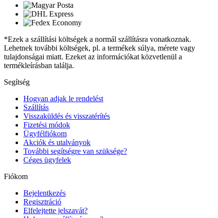
*Ezek a szállítási költségek a normál szállításra vonatkoznak.
Lehetnek további költségek, pl. a termékek súlya, mérete vagy
tulajdonságai miatt. Ezeket az információkat közvetlenül a
termékleírásban találja.
Segítség
Hogyan adjak le rendelést
Szállítás
Visszaküldés és visszatérítés
Fizetési módok
Ügyfélfiókom
Akciók és utalványok
További segítségre van szüksége?
Céges ügyfelek
Fiókom
Bejelentkezés
Regisztráció
Elfelejtette jelszavát?