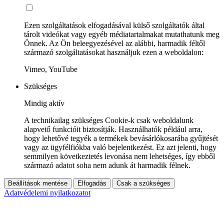
Ezen szolgáltatások elfogadásával külső szolgáltatók által
tárolt videókat vagy egyéb médiatartalmakat mutathatunk meg
Önnek. Az Ön beleegyezésével az alábbi, harmadik féltől
származó szolgáltatásokat használjuk ezen a weboldalon:
Vimeo, YouTube
Szükséges
Mindig aktív
A technikailag szükséges Cookie-k csak weboldalunk
alapvető funkcióit biztosítják. Használhatók például arra,
hogy lehetővé tegyék a termékek bevásárlókosarába gyűjtését
vagy az ügyfélfiókba való bejelentkezést. Ez azt jelenti, hogy
semmilyen következtetés levonása nem lehetséges, így ebből
származó adatot soha nem adunk át harmadik félnek.
Beállítások mentése
Elfogadás
Csak a szükséges
Adatvédelemi nyilatkozatot