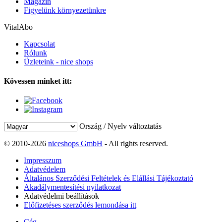
Magazin
Figyelünk környezetünkre
VitalAbo
Kapcsolat
Rólunk
Üzleteink - nice shops
Kövessen minket itt:
Ország / Nyelv változtatás
© 2010-2026
niceshops GmbH
- All rights reserved.
Impresszum
Adatvédelem
Általános Szerződési Feltételek és Elállási Tájékoztató
Akadálymentesítési nyilatkozat
Adatvédelmi beállítások
Előfizetéses szerződés lemondása itt
Cég