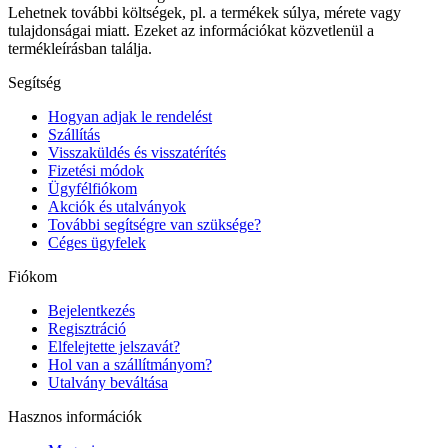
Lehetnek további költségek, pl. a termékek súlya, mérete vagy
tulajdonságai miatt. Ezeket az információkat közvetlenül a
termékleírásban találja.
Segítség
Hogyan adjak le rendelést
Szállítás
Visszaküldés és visszatérítés
Fizetési módok
Ügyfélfiókom
Akciók és utalványok
További segítségre van szüksége?
Céges ügyfelek
Fiókom
Bejelentkezés
Regisztráció
Elfelejtette jelszavát?
Hol van a szállítmányom?
Utalvány beváltása
Hasznos információk