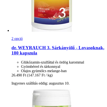
2 opció
dr. WEYRAUCH
3. Sárkányölő -​ Lovasoknak,
180 kapszula
Glükózamin-szulfáttal és ördög karommal
Gyömbérrel és tárkonnyal
Olajos gyümölcs melange-ban
26.490 Ft
(147.167 Ft / kg)
Ingyenes szállítás eddig: augusztus 10.