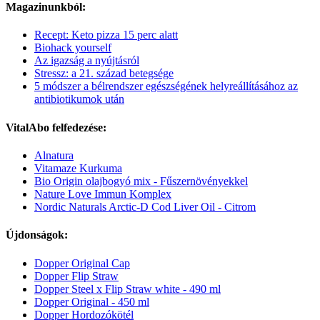
Magazinunkból:
Recept: Keto pizza 15 perc alatt
Biohack yourself
Az igazság a nyújtásról
Stressz: a 21. század betegsége
5 módszer a bélrendszer egészségének helyreállításához az
antibiotikumok után
VitalAbo felfedezése:
Alnatura
Vitamaze Kurkuma
Bio Origin olajbogyó mix - Fűszernövényekkel
Nature Love Immun Komplex
Nordic Naturals Arctic-D Cod Liver Oil - Citrom
Újdonságok:
Dopper Original Cap
Dopper Flip Straw
Dopper Steel x Flip Straw white - 490 ml
Dopper Original - 450 ml
Dopper Hordozókötél