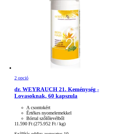
2 opció
dr. WEYRAUCH
21. Keménység -​
Lovasoknak, 60 kapszula
A csontokért
Értékes nyomelemekkel
Bórral szőlőlevélből
11.590 Ft
(275.952 Ft / kg)
Szállítás eddig: augusztus 10.