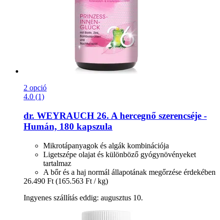
2 opció
4.0 (1)
dr. WEYRAUCH
26. A hercegnő szerencséje -​
Humán, 180 kapszula
Mikrotápanyagok és algák kombinációja
Ligetszépe olajat és különböző gyógynövényeket
tartalmaz
A bőr és a haj normál állapotának megőrzése érdekében
26.490 Ft
(165.563 Ft / kg)
Ingyenes szállítás eddig: augusztus 10.