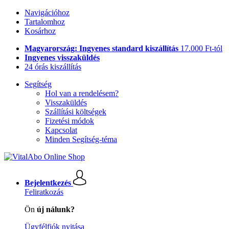
Navigációhoz
Tartalomhoz
Kosárhoz
Magyarország: Ingyenes standard kiszállítás
17.000 Ft-tól
Ingyenes visszaküldés
24 órás kiszállítás
Segítség
Hol van a rendelésem?
Visszaküldés
Szállítási költségek
Fizetési módok
Kapcsolat
Minden Segítség-téma
Bejelentkezés
Feliratkozás
Ön
új nálunk?
Ügyfélfiók nyitása