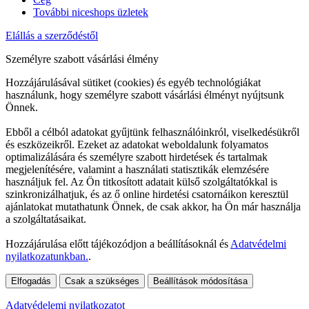
További niceshops üzletek
Elállás a szerződéstől
Személyre szabott vásárlási élmény
Hozzájárulásával sütiket (cookies) és egyéb technológiákat
használunk, hogy személyre szabott vásárlási élményt nyújtsunk
Önnek.
Ebből a célból adatokat gyűjtünk felhasználóinkról, viselkedésükről
és eszközeikről. Ezeket az adatokat weboldalunk folyamatos
optimalizálására és személyre szabott hirdetések és tartalmak
megjelenítésére, valamint a használati statisztikák elemzésére
használjuk fel. Az Ön titkosított adatait külső szolgáltatókkal is
szinkronizálhatjuk, és az ő online hirdetési csatornáikon keresztül
ajánlatokat mutathatunk Önnek, de csak akkor, ha Ön már használja
a szolgáltatásaikat.
Hozzájárulása előtt tájékozódjon a beállításoknál és
Adatvédelmi
nyilatkozatunkban.
.
Elfogadás
Csak a szükséges
Beállítások módosítása
Adatvédelemi nyilatkozatot