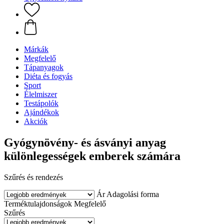
Márkák
Megfelelő
Tápanyagok
Diéta és fogyás
Sport
Élelmiszer
Testápolók
Ajándékok
Akciók
Gyógynövény- és ásványi anyag
különlegességek emberek számára
Szűrés és rendezés
Ár
Adagolási forma
Terméktulajdonságok
Megfelelő
Szűrés