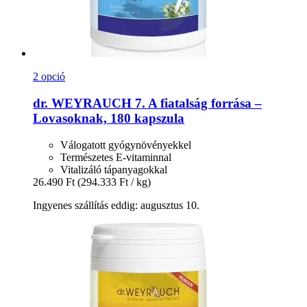
2 opció
dr. WEYRAUCH
7. A fiatalság forrása –
Lovasoknak, 180 kapszula
Válogatott gyógynövényekkel
Természetes E-vitaminnal
Vitalizáló tápanyagokkal
26.490 Ft
(294.333 Ft / kg)
Ingyenes szállítás eddig: augusztus 10.