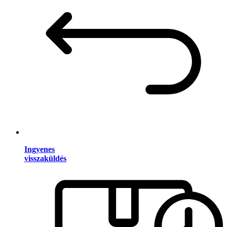
Ingyenes
visszaküldés