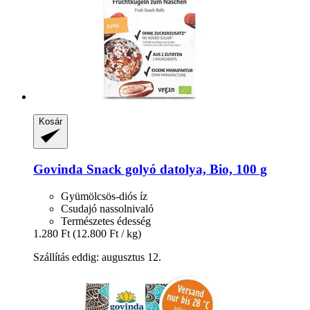
Kosár
Govinda
Snack golyó datolya, Bio, 100 g
Gyümölcsös-diós íz
Csudajó nassolnivaló
Természetes édesség
1.280 Ft
(12.800 Ft / kg)
Szállítás eddig: augusztus 12.