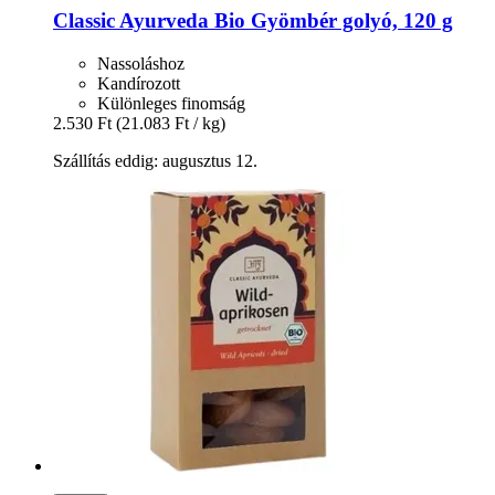
Classic Ayurveda
Bio Gyömbér golyó, 120 g
Nassoláshoz
Kandírozott
Különleges finomság
2.530 Ft
(21.083 Ft / kg)
Szállítás eddig: augusztus 12.