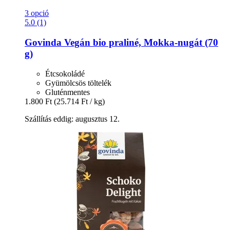
3 opció
5.0 (1)
Govinda
Vegán bio praliné, Mokka-​nugát (70
g)
Étcsokoládé
Gyümölcsös töltelék
Gluténmentes
1.800 Ft
(25.714 Ft / kg)
Szállítás eddig: augusztus 12.