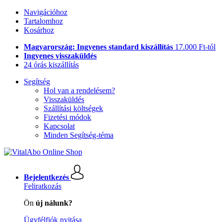
Navigációhoz
Tartalomhoz
Kosárhoz
Magyarország: Ingyenes standard kiszállítás
17.000 Ft-tól
Ingyenes visszaküldés
24 órás kiszállítás
Segítség
Hol van a rendelésem?
Visszaküldés
Szállítási költségek
Fizetési módok
Kapcsolat
Minden Segítség-téma
Bejelentkezés
Feliratkozás
Ön
új nálunk?
Ügyfélfiók nyitása