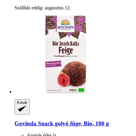
Szállítás eddig: augusztus 12.
Kosár
Govinda
Snack golyó füge, Bio, 100 g
Aromás édes íz