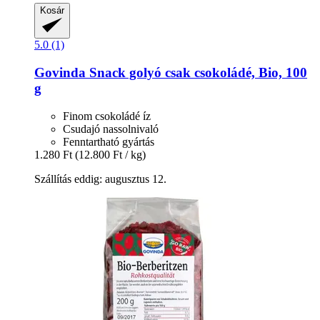
Kosár
5.0 (1)
Govinda
Snack golyó csak csokoládé, Bio, 100
g
Finom csokoládé íz
Csudajó nassolnivaló
Fenntartható gyártás
1.280 Ft
(12.800 Ft / kg)
Szállítás eddig: augusztus 12.