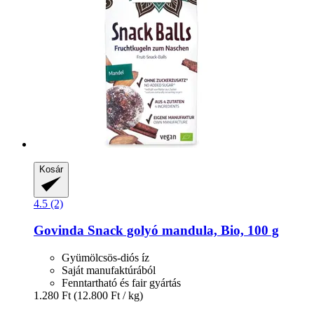
Kosár
4.5 (2)
Govinda
Snack golyó mandula, Bio, 100 g
Gyümölcsös-diós íz
Saját manufaktúrából
Fenntartható és fair gyártás
1.280 Ft
(12.800 Ft / kg)