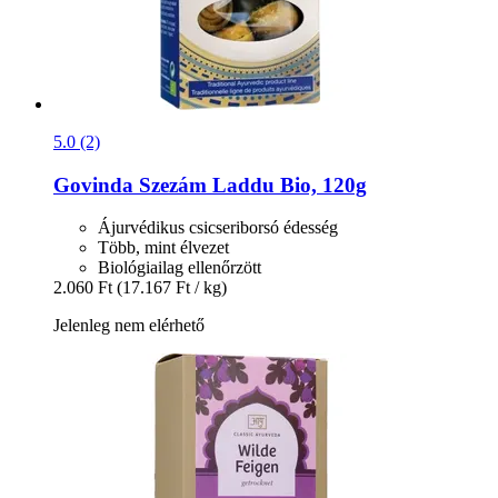
5.0 (2)
Govinda
Szezám Laddu Bio, 120g
Ájurvédikus csicseriborsó édesség
Több, mint élvezet
Biológiailag ellenőrzött
2.060 Ft
(17.167 Ft / kg)
Jelenleg nem elérhető