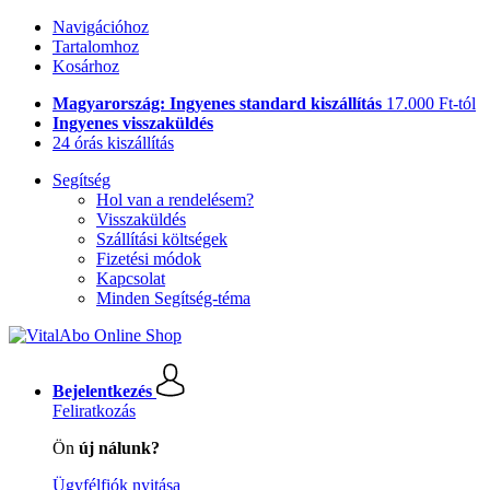
Navigációhoz
Tartalomhoz
Kosárhoz
Magyarország: Ingyenes standard kiszállítás
17.000 Ft-tól
Ingyenes visszaküldés
24 órás kiszállítás
Segítség
Hol van a rendelésem?
Visszaküldés
Szállítási költségek
Fizetési módok
Kapcsolat
Minden Segítség-téma
Bejelentkezés
Feliratkozás
Ön
új nálunk?
Ügyfélfiók nyitása