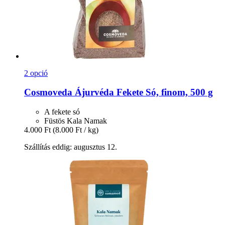
2 opció
Cosmoveda
Ájurvéda Fekete Só, finom, 500 g
A fekete só
Füstös Kala Namak
4.000 Ft
(8.000 Ft / kg)
Szállítás eddig: augusztus 12.