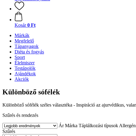
Kosár
0 Ft
Márkák
Megfelelő
Tápanyagok
Diéta és fogyás
Sport
Élelmiszer
Testápolók
Ajándékok
Akciók
Különböző sófélék
Különböző sófélék széles választéka - Inspiráció az ajurvédikus, vala
Szűrés és rendezés
Ár
Márka
Táplálkozási típusok
Allergén
Szűrés