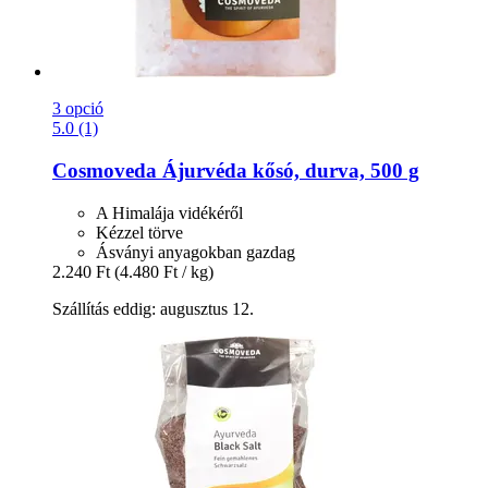
3 opció
5.0 (1)
Cosmoveda
Ájurvéda kősó, durva, 500 g
A Himalája vidékéről
Kézzel törve
Ásványi anyagokban gazdag
2.240 Ft
(4.480 Ft / kg)
Szállítás eddig: augusztus 12.