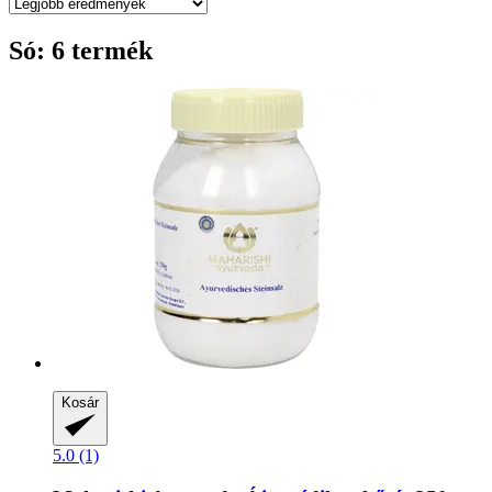
Só: 6 termék
Kosár
5.0 (1)