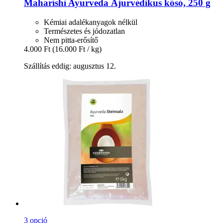
Maharishi Ayurveda
Ájurvédikus kősó, 250 g
Kémiai adalékanyagok nélkül
Természetes és jódozatlan
Nem pitta-erősítő
4.000 Ft
(16.000 Ft / kg)
Szállítás eddig: augusztus 12.
3 opció