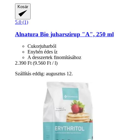
Kosár
5.0 (1)
Alnatura
Bio juharszirup "A", 250 ml
Cukorjuharból
Enyhén édes íz
A desszertek finomításához
2.390 Ft
(9.560 Ft / l)
Szállítás eddig: augusztus 12.