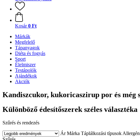
Kosár
0 Ft
Márkák
Megfelelő
Tápanyagok
Diéta és fogyás
Sport
Élelmiszer
Testápolók
Ajándékok
Akciók
Kandiszcukor, kukoricaszirup por és még 
Különböző édesítőszerek széles választéka
Szűrés és rendezés
Ár
Márka
Táplálkozási típusok
Allergén
Szűrés