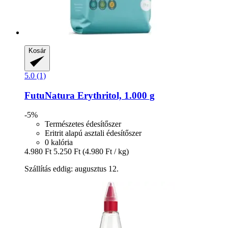
Kosár
5.0 (1)
FutuNatura
Erythritol, 1.000 g
-5%
Természetes édesítőszer
Eritrit alapú asztali édesítőszer
0 kalória
4.980 Ft
5.250 Ft
(4.980 Ft / kg)
Szállítás eddig: augusztus 12.