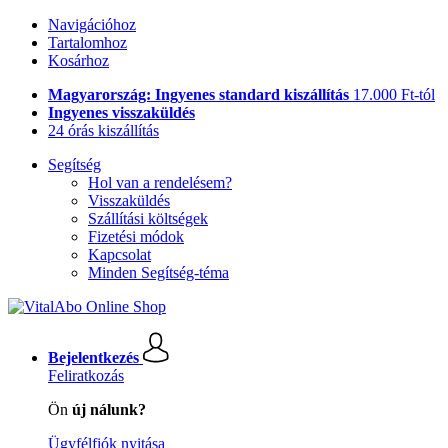
Navigációhoz
Tartalomhoz
Kosárhoz
Magyarország: Ingyenes standard kiszállítás
17.000 Ft-tól
Ingyenes visszaküldés
24 órás kiszállítás
Segítség
Hol van a rendelésem?
Visszaküldés
Szállítási költségek
Fizetési módok
Kapcsolat
Minden Segítség-téma
Bejelentkezés
Feliratkozás
Ön
új nálunk?
Ügyfélfiók nyitása