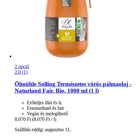
2 opció
2.0 (1)
Ölmühle Solling
Természetes vörös pálmaolaj -​
Naturland Fair, Bio, 1000 ml (1 l)
Erőteljes illat és íz
Fenntartható és fair
Vegán és melegíthető
8.070 Ft
(8.070 Ft / l)
Szállítás eddig: augusztus 11.