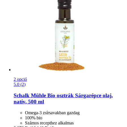
2 opció
5.0 (2)
Schalk Mühle
Bio osztrák Sárgarépce olaj,
natív, 500 ml
Omega-3 zsírsavakban gazdag
100% bio
Számos recepthez alkalmas