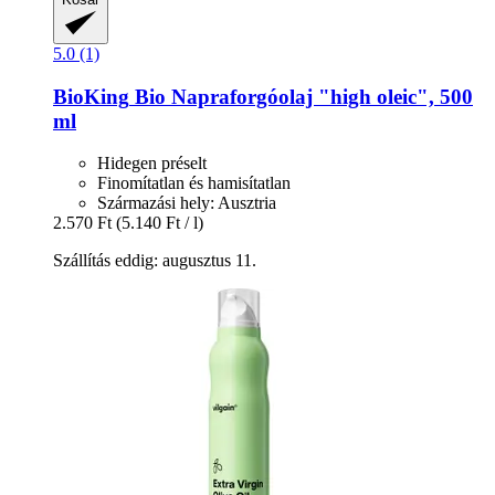
5.0 (1)
BioKing
Bio Napraforgóolaj "high oleic", 500
ml
Hidegen préselt
Finomítatlan és hamisítatlan
Származási hely: Ausztria
2.570 Ft
(5.140 Ft / l)
Szállítás eddig: augusztus 11.