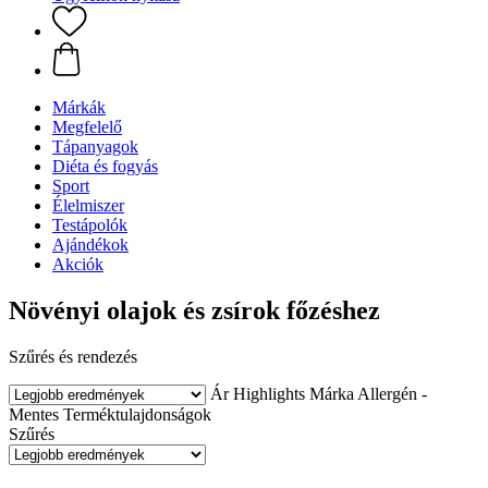
Márkák
Megfelelő
Tápanyagok
Diéta és fogyás
Sport
Élelmiszer
Testápolók
Ajándékok
Akciók
Növényi olajok és zsírok főzéshez
Szűrés és rendezés
Ár
Highlights
Márka
Allergén -
Mentes
Terméktulajdonságok
Szűrés