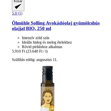
Kosár
5.0 (1)
Ölmühle Solling
Avokádóolaj gyümölcshús
olajjal BIO, 250 ml
Intenzív zöld szín
Ideális hideg és meleg ételekhez
Rövid pirításhoz alkalmas
5.910 Ft
(23.640 Ft / l)
Szállítás eddig: augusztus 11.