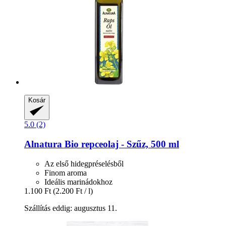
Kosár
5.0 (2)
Alnatura
Bio repceolaj -​ Szűz, 500 ml
Az első hidegpréselésből
Finom aroma
Ideális marinádokhoz
1.100 Ft
(2.200 Ft / l)
Szállítás eddig: augusztus 11.