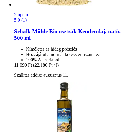
2 opció
5.0 (1)
Schalk Mühle
Bio osztrák Kenderolaj, natív,
500 ml
Kíméletes és hideg préselés
Hozzájárul a normál koleszterinszinthez
100% Ausztriából
11.090 Ft
(22.180 Ft / l)
Szállítás eddig: augusztus 11.