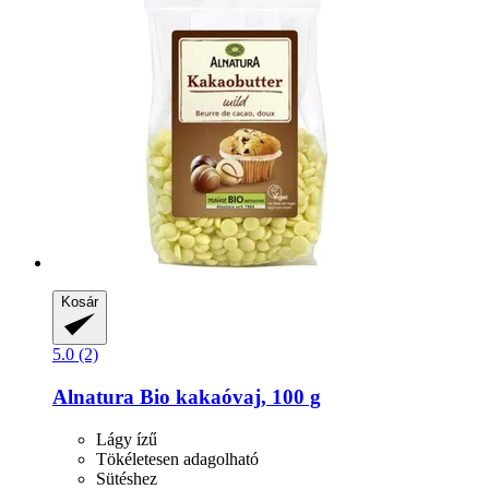
Kosár
5.0 (2)
Alnatura
Bio kakaóvaj, 100 g
Lágy ízű
Tökéletesen adagolható
Sütéshez