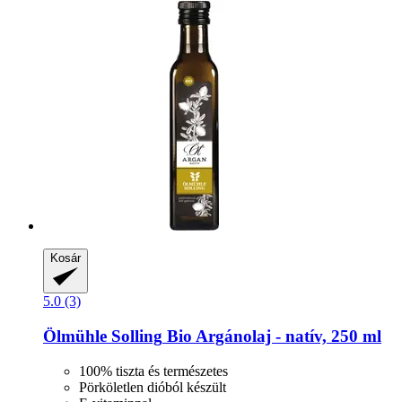
Kosár
5.0 (3)
Ölmühle Solling
Bio Argánolaj -​ natív, 250 ml
100% tiszta és természetes
Pörköletlen dióból készült