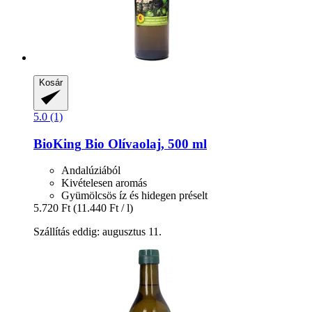
Kosár
5.0 (1)
BioKing
Bio Olívaolaj, 500 ml
Andalúziából
Kivételesen aromás
Gyümölcsös íz és hidegen préselt
5.720 Ft
(11.440 Ft / l)
Szállítás eddig: augusztus 11.