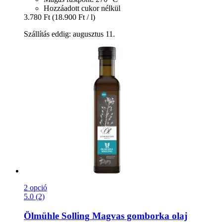
Hozzáadott cukor nélkül
3.780 Ft
(18.900 Ft / l)
Szállítás eddig: augusztus 11.
2 opció
5.0 (2)
Ölmühle Solling
Magvas gomborka olaj