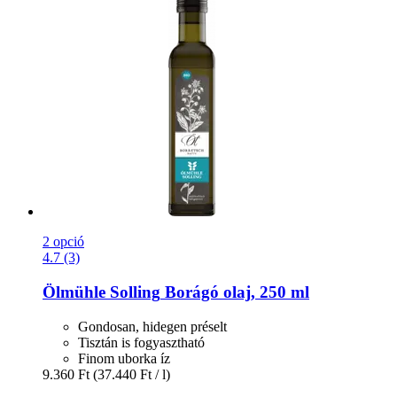
2 opció
4.7 (3)
Ölmühle Solling
Borágó olaj, 250 ml
Gondosan, hidegen préselt
Tisztán is fogyasztható
Finom uborka íz
9.360 Ft
(37.440 Ft / l)