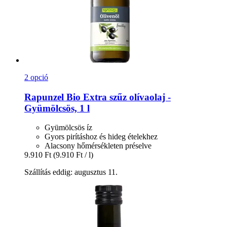
2 opció
Rapunzel
Bio Extra szűz olívaolaj -​
Gyümölcsös, 1 l
Gyümölcsös íz
Gyors pirításhoz és hideg ételekhez
Alacsony hőmérsékleten préselve
9.910 Ft
(9.910 Ft / l)
Szállítás eddig: augusztus 11.