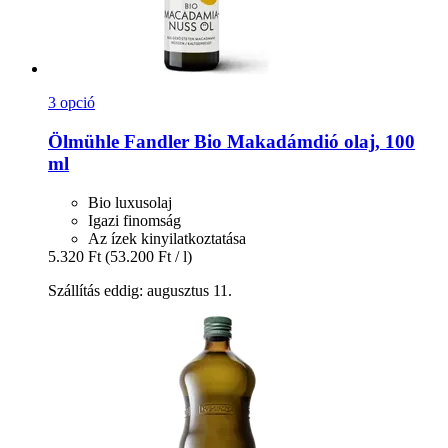
3 opció
Ölmühle Fandler
Bio Makadámdió olaj, 100
ml
Bio luxusolaj
Igazi finomság
Az ízek kinyilatkoztatása
5.320 Ft
(53.200 Ft / l)
Szállítás eddig: augusztus 11.