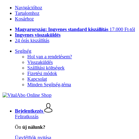
Navigációhoz
Tartalomhoz
Kosárhoz
Magyarország: Ingyenes standard kiszállítás
17.000 Ft-tól
Ingyenes visszaküldés
24 órás kiszállítás
Segítség
Hol van a rendelésem?
Visszaküldés
Szállítási költségek
Fizetési módok
Kapcsolat
Minden Segítség-téma
Bejelentkezés
Feliratkozás
Ön
új nálunk?
Ügyfélfiók nyitása