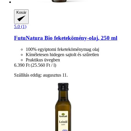
Kosár
5.0 (1)
FutuNatura
Bio feketekömény-​olaj, 250 ml
100% egyiptomi feketeköménymag olaj
Kíméletesen hidegen sajtolt és szűretlen
Praktikus üvegben
6.390 Ft
(25.560 Ft / l)
Szállítás eddig: augusztus 11.