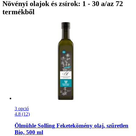
Növényi olajok és zsírok: 1 - 30 a/az 72
termékből
3 opció
4.8 (12)
Ölmühle Solling
Feketekömény olaj, szűretlen
Bio, 500 ml