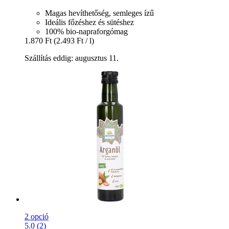
Magas hevíthetőség, semleges ízű
Ideális főzéshez és sütéshez
100% bio-napraforgómag
1.870 Ft
(2.493 Ft / l)
Szállítás eddig: augusztus 11.
2 opció
5.0 (2)