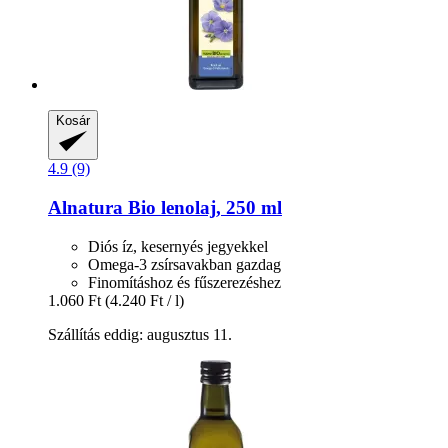
Kosár
4.9 (9)
Alnatura
Bio lenolaj, 250 ml
Diós íz, kesernyés jegyekkel
Omega-3 zsírsavakban gazdag
Finomításhoz és fűszerezéshez
1.060 Ft
(4.240 Ft / l)
Szállítás eddig: augusztus 11.