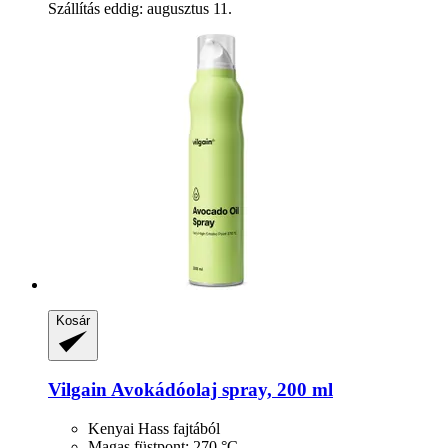
Szállítás eddig: augusztus 11.
Kosár
Vilgain
Avokádóolaj spray, 200 ml
Kenyai Hass fajtából
Magas füstpont: 270 °C