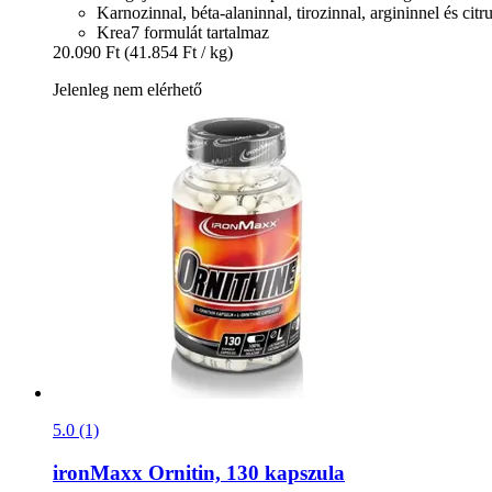
Karnozinnal, béta-alaninnal, tirozinnal, argininnel és citru
Krea7 formulát tartalmaz
20.090 Ft
(41.854 Ft / kg)
Jelenleg nem elérhető
5.0 (1)
ironMaxx
Ornitin, 130 kapszula