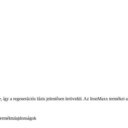
e, így a regenerációs fázis jelentősen lerövidül. Az IronMaxx termékei 
erméktulajdonságok