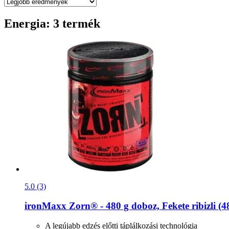
Energia: 3 termék
5.0 (3)
ironMaxx
Zorn® -​ 480 g doboz, Fekete ribizli (4
A legújabb edzés előtti táplálkozási technológia