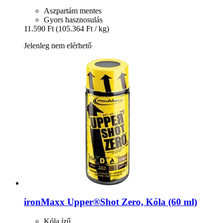
Aszpartám mentes
Gyors hasznosulás
11.590 Ft
(105.364 Ft / kg)
Jelenleg nem elérhető
ironMaxx
Upper®Shot Zero, Kóla (60 ml)
Kóla ízű