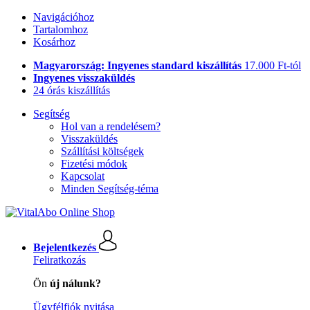
Navigációhoz
Tartalomhoz
Kosárhoz
Magyarország: Ingyenes standard kiszállítás
17.000 Ft-tól
Ingyenes visszaküldés
24 órás kiszállítás
Segítség
Hol van a rendelésem?
Visszaküldés
Szállítási költségek
Fizetési módok
Kapcsolat
Minden Segítség-téma
Bejelentkezés
Feliratkozás
Ön
új nálunk?
Ügyfélfiók nyitása