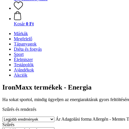
Kosár
0 Ft
Márkák
Megfelelő
Tápanyagok
Diéta és fogyás
Sport
Élelmiszer
Testápolók
Ajándékok
Akciók
IronMaxx termékek - Energia
Ha sokat sportol, mindig ügyeljen az energiaraktárak gyors feltöltésér
Szűrés és rendezés
Ár
Adagolási forma
Allergén - Mentes
T
Szűrés