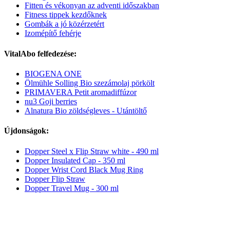
Fitten és vékonyan az adventi időszakban
Fitness tippek kezdőknek
Gombák a jó közérzetért
Izomépítő fehérje
VitalAbo felfedezése:
BIOGENA ONE
Ölmühle Solling Bio szezámolaj pörkölt
PRIMAVERA Petit aromadiffúzor
nu3 Goji berries
Alnatura Bio zöldségleves - Utántöltő
Újdonságok:
Dopper Steel x Flip Straw white - 490 ml
Dopper Insulated Cap - 350 ml
Dopper Wrist Cord Black Mug Ring
Dopper Flip Straw
Dopper Travel Mug - 300 ml