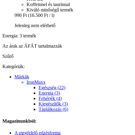
Koffeinnel és taurinnal
Kiváló minőségű termék
990 Ft
(16.500 Ft / l)
Jelenleg nem elérhető
Energia: 3 termék
Az árak az ÁFÁT tartalmazzák
Szűrő
Kategóriák:
Márkák
IronMaxx
Egészség (22)
Energia (3)
Fehérjék (4)
Kiegészítők (3)
Táplálkozás (6)
Magazinunkból:
A megfelelő edzésforma