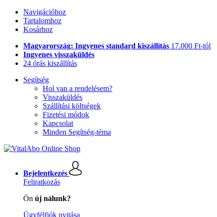
Navigációhoz
Tartalomhoz
Kosárhoz
Magyarország: Ingyenes standard kiszállítás
17.000 Ft-tól
Ingyenes visszaküldés
24 órás kiszállítás
Segítség
Hol van a rendelésem?
Visszaküldés
Szállítási költségek
Fizetési módok
Kapcsolat
Minden Segítség-téma
Bejelentkezés
Feliratkozás
Ön
új nálunk?
Ügyfélfiók nyitása