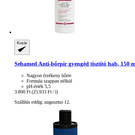
Kosár
Sebamed
Anti-​bőrpír gyengéd tisztító hab, 150 m
Nagyon érzékeny bőrre
Formula szappan nélkül
pH-érték 5,5
3.890 Ft
(25.933 Ft / l)
Szállítás eddig: augusztus 12.