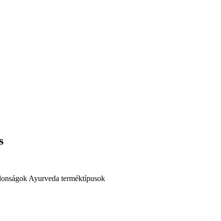
s
donságok
Ayurveda terméktípusok