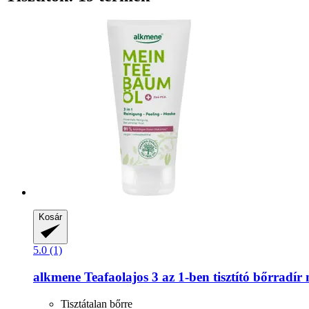
Kosár
5.0 (1)
alkmene
Teafaolajos 3 az 1-​ben tisztító bőrradí
Tisztátalan bőrre