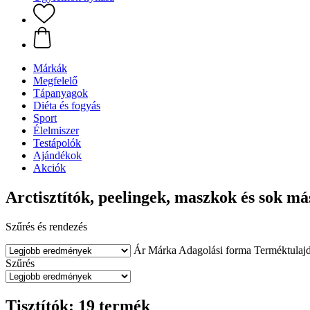
Márkák
Megfelelő
Tápanyagok
Diéta és fogyás
Sport
Élelmiszer
Testápolók
Ajándékok
Akciók
Arctisztítók, peelingek, maszkok és sok má
Szűrés és rendezés
Ár
Márka
Adagolási forma
Terméktulaj
Szűrés
Tisztítók: 19 termék