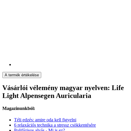
A termék értékelése
Vásárlói vélemény magyar nyelven: Life
Light Alpensegen Auricularia
Magazinunkból:
Téli edzés: amire oda kell figyelni
6 relaxációs technika a stressz csökkentésére
Polifázisos alvás - Mi is ez?