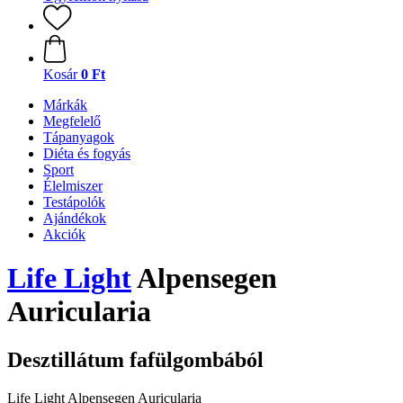
Kosár
0 Ft
Márkák
Megfelelő
Tápanyagok
Diéta és fogyás
Sport
Élelmiszer
Testápolók
Ajándékok
Akciók
Life Light
Alpensegen
Auricularia
Desztillátum fafülgombából
Life Light Alpensegen Auricularia