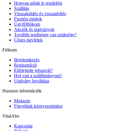
Hogyan adjak le rendelést
Szállítás
Visszaküldés és visszatérítés
Fizetési módok
Ügyfélfiókom
Akciók és utalványok
További segítségre van szüksége?
Céges ügyfelek
Fiókom
Bejelentkezés
Regisztráció
Elfelejtette jelszavát?
Hol van a szállítmányom?
Utalvány beváltása
Hasznos információk
Magazin
Figyelünk környezetünkre
VitalAbo
Kapcsolat