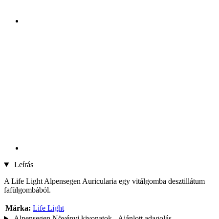
Leírás
A Life Light Alpensegen Auricularia egy vitálgomba desztillátum
fafülgombából.
Márka:
Life Light
Alpensegen Növényi kivonatok - Ajánlott adagolás