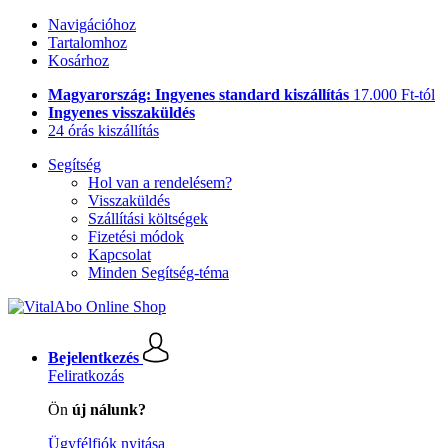
Navigációhoz
Tartalomhoz
Kosárhoz
Magyarország: Ingyenes standard kiszállítás
17.000 Ft-tól
Ingyenes visszaküldés
24 órás kiszállítás
Segítség
Hol van a rendelésem?
Visszaküldés
Szállítási költségek
Fizetési módok
Kapcsolat
Minden Segítség-téma
Bejelentkezés
Feliratkozás
Ön
új nálunk?
Ügyfélfiók nyitása