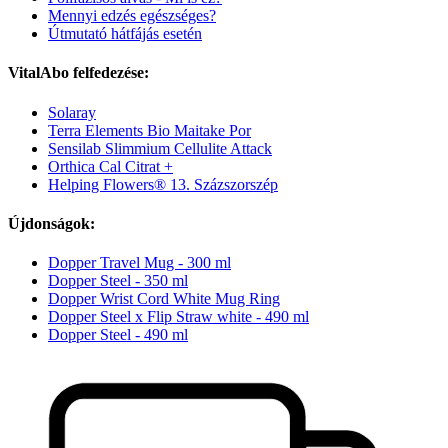
Mennyi edzés egészséges?
Útmutató hátfájás esetén
VitalAbo felfedezése:
Solaray
Terra Elements Bio Maitake Por
Sensilab Slimmium Cellulite Attack
Orthica Cal Citrat +
Helping Flowers® 13. Százszorszép
Újdonságok:
Dopper Travel Mug - 300 ml
Dopper Steel - 350 ml
Dopper Wrist Cord White Mug Ring
Dopper Steel x Flip Straw white - 490 ml
Dopper Steel - 490 ml