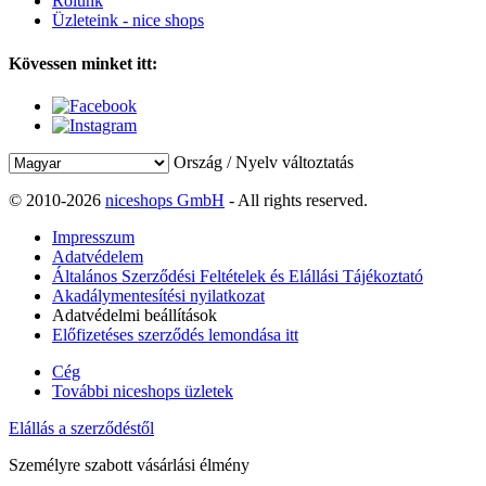
Rólunk
Üzleteink - nice shops
Kövessen minket itt:
Ország / Nyelv változtatás
© 2010-2026
niceshops GmbH
- All rights reserved.
Impresszum
Adatvédelem
Általános Szerződési Feltételek és Elállási Tájékoztató
Akadálymentesítési nyilatkozat
Adatvédelmi beállítások
Előfizetéses szerződés lemondása itt
Cég
További niceshops üzletek
Elállás a szerződéstől
Személyre szabott vásárlási élmény