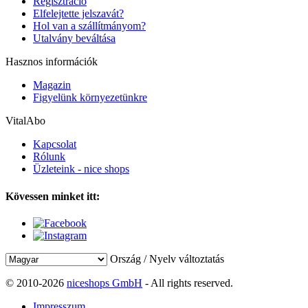
Regisztráció
Elfelejtette jelszavát?
Hol van a szállítmányom?
Utalvány beváltása
Hasznos információk
Magazin
Figyelünk környezetünkre
VitalAbo
Kapcsolat
Rólunk
Üzleteink - nice shops
Kövessen minket itt:
Ország / Nyelv változtatás
© 2010-2026
niceshops GmbH
- All rights reserved.
Impresszum