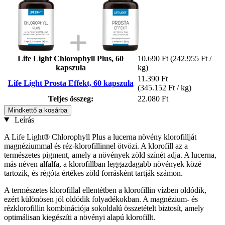
Life Light Chlorophyll Plus, 60
10.690 Ft
(242.955 Ft /
kapszula
kg)
11.390 Ft
Life Light Prosta Effekt, 60 kapszula
(345.152 Ft / kg)
Teljes összeg:
22.080 Ft
Mindkettő a kosárba
Leírás
A Life Light® Chlorophyll Plus a lucerna növény klorofillját
magnéziummal és réz-klorofillinnel ötvözi. A klorofill az a
természetes pigment, amely a növények zöld színét adja. A lucerna,
más néven alfalfa, a klorofillban leggazdagabb növények közé
tartozik, és régóta értékes zöld forrásként tartják számon.
A természetes klorofillal ellentétben a klorofillin vízben oldódik,
ezért különösen jól oldódik folyadékokban. A magnézium- és
rézklorofillin kombinációja sokoldalú összetételt biztosít, amely
optimálisan kiegészíti a növényi alapú klorofillt.