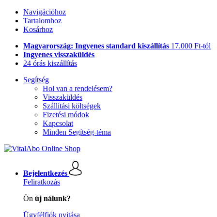
Navigációhoz
Tartalomhoz
Kosárhoz
Magyarország: Ingyenes standard kiszállítás
17.000 Ft-tól
Ingyenes visszaküldés
24 órás kiszállítás
Segítség
Hol van a rendelésem?
Visszaküldés
Szállítási költségek
Fizetési módok
Kapcsolat
Minden Segítség-téma
Bejelentkezés
Feliratkozás
Ön
új nálunk?
Ügyfélfiók nyitása