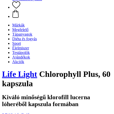
Márkák
Megfelelő
Tápanyagok
Diéta és fogyás
Sport
Élelmiszer
Testápolók
Ajándékok
Akciók
Life Light
Chlorophyll Plus, 60
kapszula
Kiváló minőségű klorofill lucerna
lóheréből kapszula formában