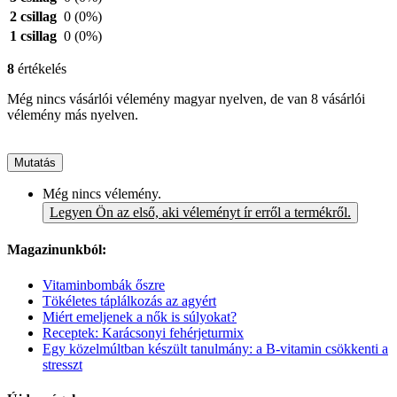
2 csillag
0
(0%)
1 csillag
0
(0%)
8
értékelés
Még nincs vásárlói vélemény magyar nyelven, de van 8 vásárlói
vélemény más nyelven.
Mutatás
Még nincs vélemény.
Legyen Ön az első, aki véleményt ír erről a termékről.
Magazinunkból:
Vitaminbombák őszre
Tökéletes táplálkozás az agyért
Miért emeljenek a nők is súlyokat?
Receptek: Karácsonyi fehérjeturmix
Egy közelmúltban készült tanulmány: a B-vitamin csökkenti a
stresszt