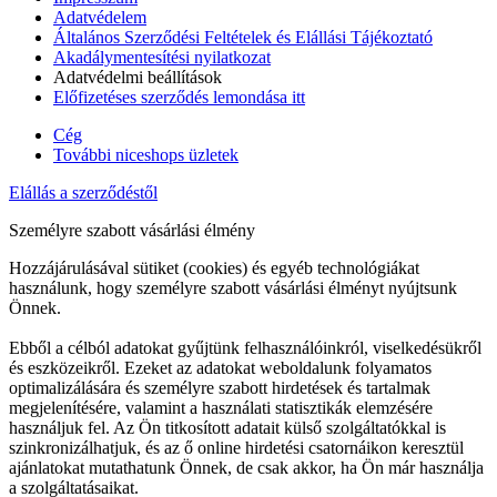
Adatvédelem
Általános Szerződési Feltételek és Elállási Tájékoztató
Akadálymentesítési nyilatkozat
Adatvédelmi beállítások
Előfizetéses szerződés lemondása itt
Cég
További niceshops üzletek
Elállás a szerződéstől
Személyre szabott vásárlási élmény
Hozzájárulásával sütiket (cookies) és egyéb technológiákat
használunk, hogy személyre szabott vásárlási élményt nyújtsunk
Önnek.
Ebből a célból adatokat gyűjtünk felhasználóinkról, viselkedésükről
és eszközeikről. Ezeket az adatokat weboldalunk folyamatos
optimalizálására és személyre szabott hirdetések és tartalmak
megjelenítésére, valamint a használati statisztikák elemzésére
használjuk fel. Az Ön titkosított adatait külső szolgáltatókkal is
szinkronizálhatjuk, és az ő online hirdetési csatornáikon keresztül
ajánlatokat mutathatunk Önnek, de csak akkor, ha Ön már használja
a szolgáltatásaikat.