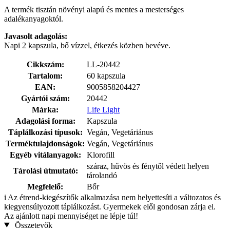
A termék tisztán növényi alapú és mentes a mesterséges
adalékanyagoktól.
Javasolt adagolás:
Napi 2 kapszula, bő vízzel, étkezés közben bevéve.
Cikkszám:
LL-20442
Tartalom:
60 kapszula
EAN:
9005858204427
Gyártói szám:
20442
Márka:
Life Light
Adagolási forma:
Kapszula
Táplálkozási típusok:
Vegán, Vegetáriánus
Terméktulajdonságok:
Vegán, Vegetáriánus
Egyéb vitálanyagok:
Klorofill
száraz, hűvös és fénytől védett helyen
Tárolási útmutató:
tárolandó
Megfelelő:
Bőr
i
Az étrend-kiegészítők alkalmazása nem helyettesíti a változatos és
kiegyensúlyozott táplálkozást. Gyermekek elől gondosan zárja el.
Az ajánlott napi mennyiséget ne lépje túl!
Összetevők