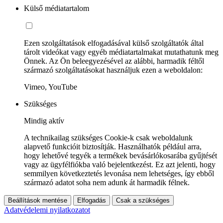
Külső médiatartalom
Ezen szolgáltatások elfogadásával külső szolgáltatók által
tárolt videókat vagy egyéb médiatartalmakat mutathatunk meg
Önnek. Az Ön beleegyezésével az alábbi, harmadik féltől
származó szolgáltatásokat használjuk ezen a weboldalon:
Vimeo, YouTube
Szükséges
Mindig aktív
A technikailag szükséges Cookie-k csak weboldalunk
alapvető funkcióit biztosítják. Használhatók például arra,
hogy lehetővé tegyék a termékek bevásárlókosarába gyűjtését
vagy az ügyfélfiókba való bejelentkezést. Ez azt jelenti, hogy
semmilyen következtetés levonása nem lehetséges, így ebből
származó adatot soha nem adunk át harmadik félnek.
Beállítások mentése
Elfogadás
Csak a szükséges
Adatvédelemi nyilatkozatot