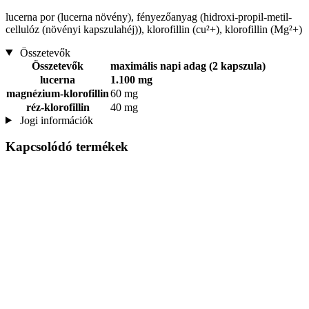
lucerna por (lucerna növény), fényezőanyag (hidroxi-propil-metil-
cellulóz (növényi kapszulahéj)), klorofillin (cu²+), klorofillin (Mg²+)
Összetevők
Összetevők
maximális napi adag (2 kapszula)
lucerna
1.100 mg
magnézium-klorofillin
60 mg
réz-klorofillin
40 mg
Jogi információk
Kapcsolódó termékek