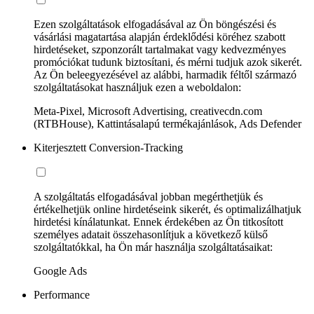
Ezen szolgáltatások elfogadásával az Ön böngészési és
vásárlási magatartása alapján érdeklődési köréhez szabott
hirdetéseket, szponzorált tartalmakat vagy kedvezményes
promóciókat tudunk biztosítani, és mérni tudjuk azok sikerét.
Az Ön beleegyezésével az alábbi, harmadik féltől származó
szolgáltatásokat használjuk ezen a weboldalon:
Meta-Pixel, Microsoft Advertising, creativecdn.com
(RTBHouse), Kattintásalapú termékajánlások, Ads Defender
Kiterjesztett Conversion-Tracking
A szolgáltatás elfogadásával jobban megérthetjük és
értékelhetjük online hirdetéseink sikerét, és optimalizálhatjuk
hirdetési kínálatunkat. Ennek érdekében az Ön titkosított
személyes adatait összehasonlítjuk a következő külső
szolgáltatókkal, ha Ön már használja szolgáltatásaikat:
Google Ads
Performance