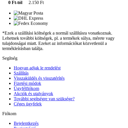
0 Ft-tól
2.150 Ft
*Ezek a szállítási költségek a normál szállításra vonatkoznak.
Lehetnek további költségek, pl. a termékek súlya, mérete vagy
tulajdonságai miatt. Ezeket az információkat közvetlenül a
termékleírásban találja.
Segítség
Hogyan adjak le rendelést
Szállítás
Visszaküldés és visszatérítés
Fizetési módok
Ügyfélfiókom
Akciók és utalványok
További segítségre van szüksége?
Céges ügyfelek
Fiókom
Bejelentkezés