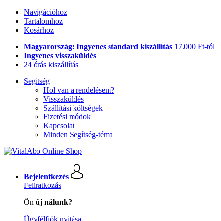
Navigációhoz
Tartalomhoz
Kosárhoz
Magyarország: Ingyenes standard kiszállítás
17.000 Ft-tól
Ingyenes visszaküldés
24 órás kiszállítás
Segítség
Hol van a rendelésem?
Visszaküldés
Szállítási költségek
Fizetési módok
Kapcsolat
Minden Segítség-téma
Bejelentkezés
Feliratkozás
Ön
új nálunk?
Ügyfélfiók nyitása