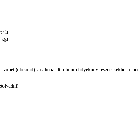
 / l)
/ kg)
zimet (ubikinol) tartalmaz ultra finom folyékony részecskékben niacin
tolvadni).