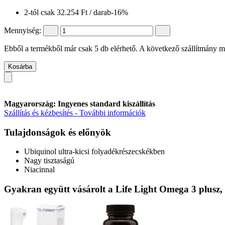
2-tól csak
32.254 Ft
/ darab
-16%
Mennyiség:
Ebből a termékből már csak 5 db elérhető. A következő szállítmány má
Kosárba
Magyarország: Ingyenes standard kiszállítás
Szállítás és kézbesítés - További információk
Tulajdonságok és előnyök
Ubiquinol ultra-kicsi folyadékrészecskékben
Nagy tisztaságú
Niacinnal
Gyakran együtt vásárolt a Life Light Omega 3 plusz,