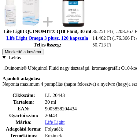
Life Light QUINOMIT® Q10 Fluid, 30 ml
36.251 Ft
(1.208.367 Ft
Life Light Omega 3 plusz, 120 kapszula
14.462 Ft
(176.366 Ft 
Teljes összeg:
50.713 Ft
Mindkettő a kosárba
Leírás
„Quinomit® Ubiquinol Fluid nagy tisztaságú, kromatografált Q10-koen
Ajánlott adagolás:
Naponta maximum 4 pumpálás (napra felosztva) a nyelvre (hagyja szé
Cikkszám:
LL-20443
Tartalom:
30 ml
EAN:
9005858204434
Gyártói szám:
20443
Márka:
Life Light
Adagolási forma:
Folyadék
Terméktípus:
Enzimek