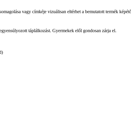
csomagolása vagy címkéje vizuálisan eltérhet a bemutatott termék képétő
iegyensúlyozott táplálkozást. Gyermekek elől gondosan zárja el.
d)