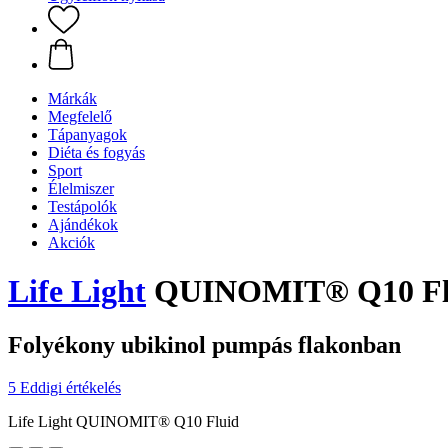
Márkák
Megfelelő
Tápanyagok
Diéta és fogyás
Sport
Élelmiszer
Testápolók
Ajándékok
Akciók
Life Light
QUINOMIT® Q10 Flu
Folyékony ubikinol pumpás flakonban
5 Eddigi értékelés
Life Light QUINOMIT® Q10 Fluid