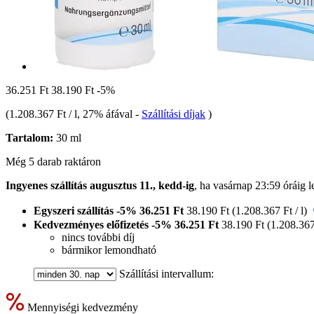
36.251 Ft
38.190 Ft
-5%
(
1.208.367 Ft / l
, 27% áfával
-
Szállítási díjak
)
Tartalom:
30 ml
Még 5 darab raktáron
Ingyenes szállítás augusztus 11., kedd-ig
, ha
vasárnap 23:59 óráig
l
Egyszeri szállítás
-5%
36.251 Ft
38.190 Ft
(1.208.367 Ft / l)
Kedvezményes előfizetés
-5%
36.251 Ft
38.190 Ft
(1.208.367
nincs további díj
bármikor lemondható
Szállítási intervallum:
Mennyiségi kedvezmény