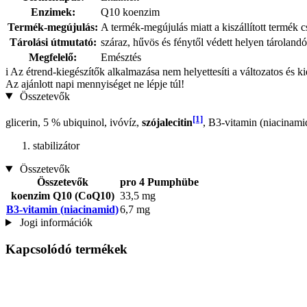
Enzimek:
Q10 koenzim
Termék-megújulás:
A termék-megújulás miatt a kiszállított termék 
Tárolási útmutató:
száraz, hűvös és fénytől védett helyen tárolandó
Megfelelő:
Emésztés
i
Az étrend-kiegészítők alkalmazása nem helyettesíti a változatos és k
Az ajánlott napi mennyiséget ne lépje túl!
Összetevők
[1]
glicerin, 5 % ubiquinol, ivóvíz,
szójalecitin
, B3-vitamin (niacinami
stabilizátor
Összetevők
Összetevők
pro 4 Pumphübe
koenzim Q10 (CoQ10)
33,5 mg
B3-vitamin (niacinamid)
6,7 mg
Jogi információk
Kapcsolódó termékek