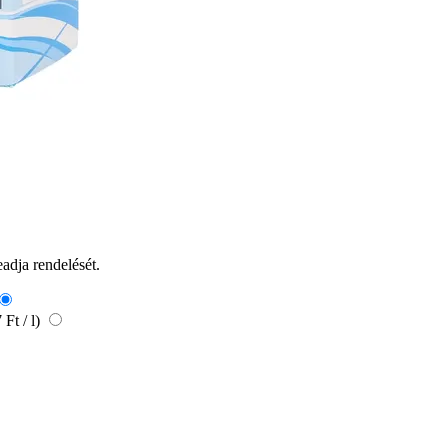
eadja rendelését.
 Ft / l)