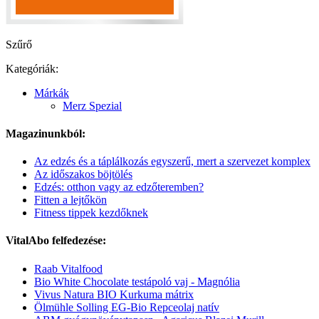
Szűrő
Kategóriák:
Márkák
Merz Spezial
Magazinunkból:
Az edzés és a táplálkozás egyszerű, mert a szervezet komplex
Az időszakos böjtölés
Edzés: otthon vagy az edzőteremben?
Fitten a lejtőkön
Fitness tippek kezdőknek
VitalAbo felfedezése:
Raab Vitalfood
Bio White Chocolate testápoló vaj - Magnólia
Vivus Natura BIO Kurkuma mátrix
Ölmühle Solling EG-Bio Repceolaj natív