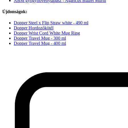
ABM gyógynövénytapasz - Agaricus Blazei Murill
Újdonságok:
Dopper Steel x Flip Straw white - 490 ml
Dopper Hordozókötél
Dopper Wrist Cord White Mug Ring
Dopper Travel Mug - 300 ml
Dopper Travel Mug - 400 ml