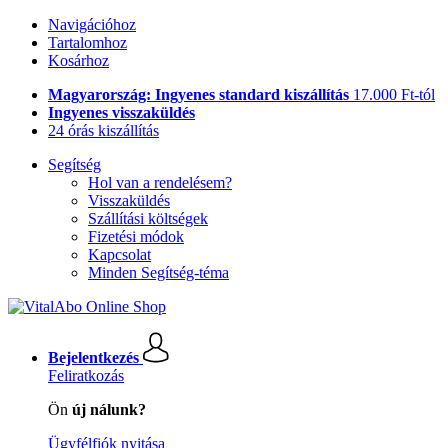
Navigációhoz
Tartalomhoz
Kosárhoz
Magyarország: Ingyenes standard kiszállítás
17.000 Ft-tól
Ingyenes visszaküldés
24 órás kiszállítás
Segítség
Hol van a rendelésem?
Visszaküldés
Szállítási költségek
Fizetési módok
Kapcsolat
Minden Segítség-téma
Bejelentkezés
Feliratkozás
Ön
új nálunk?
Ügyfélfiók nyitása