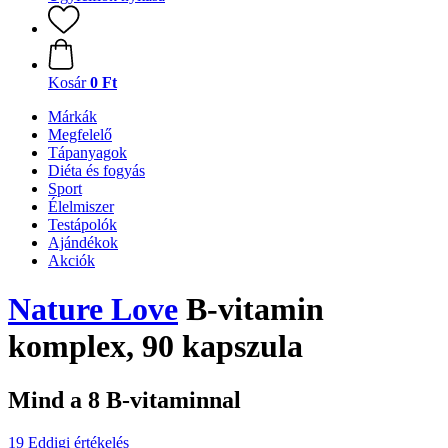
Kosár
0 Ft
Márkák
Megfelelő
Tápanyagok
Diéta és fogyás
Sport
Élelmiszer
Testápolók
Ajándékok
Akciók
Nature Love
B-vitamin
komplex, 90 kapszula
Mind a 8 B-vitaminnal
19 Eddigi értékelés