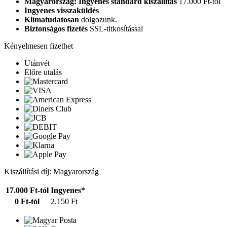
Magyarország: Ingyenes standard kiszállítás
17.000 Ft-tól
Ingyenes visszaküldés
Klímatudatosan
dolgozunk.
Biztonságos fizetés
SSL-titkosítással
Kényelmesen fizethet
Utánvét
Előre utalás
Kiszállítási díj: Magyarország
17.000 Ft-tól
Ingyenes*
0 Ft-tól
2.150 Ft