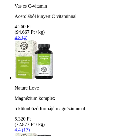
Vas és C-vitamin
Acerolából kinyert C-vitaminnal
4.260 Ft
(94.667 Ft / kg)
4.8 (4)
Nature Love
Magnézium komplex
5 különböző formájú magnéziummal
5.320 Ft
(72.877 Ft / kg)
4.4 (17)