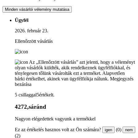
Minden vásárlói vélemény mutatása
Ügyfél
2026. február 23.
Ellenőrzött vásárlás
Az „Ellenőrzött vásárlás” azt jelenti, hogy a véleményt
olyan vásárlók küldték, akik rendelkeznek ügyfélfiókkal, és
ténylegesen tőlünk vásárolták ezt a terméket. Alapvetően
bárki értékelhet, akinek van ügyfélfiókja nálunk.
Megjegyzés
bezárása
5 csillaggal5értékelt.
4272,sáránd
Nagyon elégedettek vagyunk a termékkel
Ez az értékelés hasznos volt az Ön számára?
(0)
igen
nem
(2)