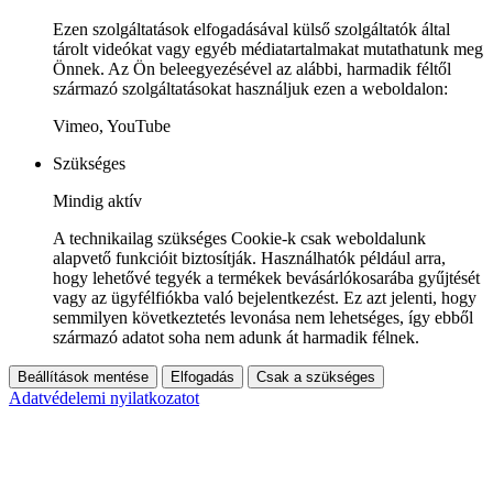
Ezen szolgáltatások elfogadásával külső szolgáltatók által
tárolt videókat vagy egyéb médiatartalmakat mutathatunk meg
Önnek. Az Ön beleegyezésével az alábbi, harmadik féltől
származó szolgáltatásokat használjuk ezen a weboldalon:
Vimeo, YouTube
Szükséges
Mindig aktív
A technikailag szükséges Cookie-k csak weboldalunk
alapvető funkcióit biztosítják. Használhatók például arra,
hogy lehetővé tegyék a termékek bevásárlókosarába gyűjtését
vagy az ügyfélfiókba való bejelentkezést. Ez azt jelenti, hogy
semmilyen következtetés levonása nem lehetséges, így ebből
származó adatot soha nem adunk át harmadik félnek.
Beállítások mentése
Elfogadás
Csak a szükséges
Adatvédelemi nyilatkozatot