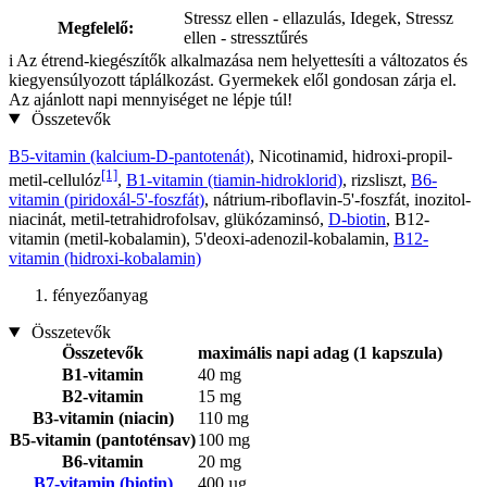
Stressz ellen - ellazulás, Idegek, Stressz
Megfelelő:
ellen - stressztűrés
i
Az étrend-kiegészítők alkalmazása nem helyettesíti a változatos és
kiegyensúlyozott táplálkozást. Gyermekek elől gondosan zárja el.
Az ajánlott napi mennyiséget ne lépje túl!
Összetevők
B5-vitamin (kalcium-D-pantotenát)
, Nicotinamid, hidroxi-propil-
[1]
metil-cellulóz
,
B1-vitamin (tiamin-hidroklorid)
, rizsliszt,
B6-
vitamin (piridoxál-5'-foszfát)
, nátrium-riboflavin-5'-foszfát, inozitol-
niacinát, metil-tetrahidrofolsav, glükózaminsó,
D-biotin
, B12-
vitamin (metil-kobalamin), 5'deoxi-adenozil-kobalamin,
B12-
vitamin (hidroxi-kobalamin)
fényezőanyag
Összetevők
Összetevők
maximális napi adag (1 kapszula)
B1-vitamin
40 mg
B2-vitamin
15 mg
B3-vitamin (niacin)
110 mg
B5-vitamin (pantoténsav)
100 mg
B6-vitamin
20 mg
B7-vitamin (biotin)
400 µg