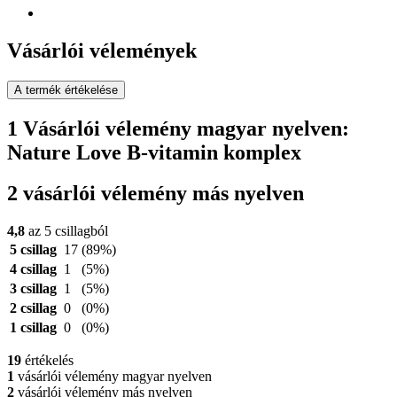
Vásárlói vélemények
A termék értékelése
1 Vásárlói vélemény magyar nyelven:
Nature Love B-vitamin komplex
2 vásárlói vélemény más nyelven
4,8
az 5 csillagból
5 csillag
17
(89%)
4 csillag
1
(5%)
3 csillag
1
(5%)
2 csillag
0
(0%)
1 csillag
0
(0%)
19
értékelés
1
vásárlói vélemény magyar nyelven
2
vásárlói vélemény más nyelven