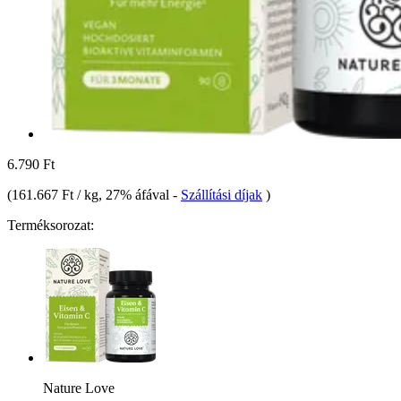
6.790 Ft
(
161.667 Ft / kg
, 27% áfával
-
Szállítási díjak
)
Terméksorozat:
Nature Love