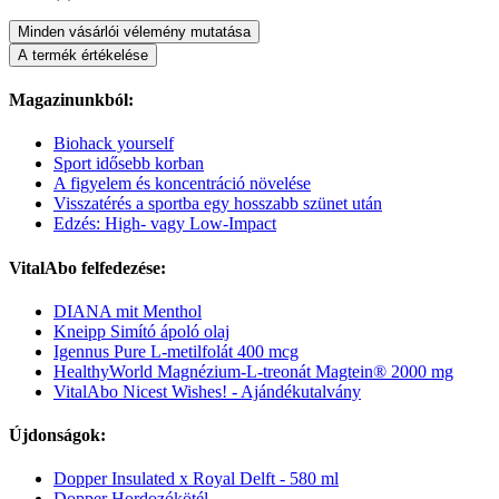
Minden vásárlói vélemény mutatása
A termék értékelése
Magazinunkból:
Biohack yourself
Sport idősebb korban
A figyelem és koncentráció növelése
Visszatérés a sportba egy hosszabb szünet után
Edzés: High- vagy Low-Impact
VitalAbo felfedezése:
DIANA mit Menthol
Kneipp Simító ápoló olaj
Igennus Pure L-metilfolát 400 mcg
HealthyWorld Magnézium-L-treonát Magtein® 2000 mg
VitalAbo Nicest Wishes! - Ajándékutalvány
Újdonságok:
Dopper Insulated x Royal Delft - 580 ml
Dopper Hordozókötél