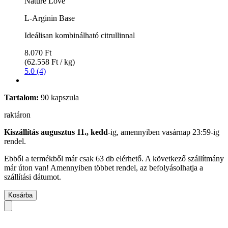
Nature Love
L-Arginin Base
Ideálisan kombinálható citrullinnal
8.070 Ft
(62.558 Ft / kg)
5.0 (4)
Tartalom:
90 kapszula
raktáron
Kiszállítás augusztus 11., kedd
-ig, amennyiben
vasárnap 23:59-ig
rendel.
Ebből a termékből már csak 63 db elérhető. A következő szállítmány
már úton van! Amennyiben többet rendel, az befolyásolhatja a
szállítási dátumot.
Kosárba