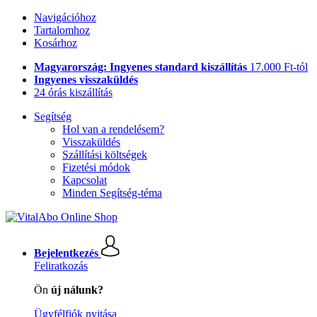
Navigációhoz
Tartalomhoz
Kosárhoz
Magyarország: Ingyenes standard kiszállítás
17.000 Ft-tól
Ingyenes visszaküldés
24 órás kiszállítás
Segítség
Hol van a rendelésem?
Visszaküldés
Szállítási költségek
Fizetési módok
Kapcsolat
Minden Segítség-téma
Bejelentkezés
Feliratkozás
Ön
új nálunk?
Ügyfélfiók nyitása