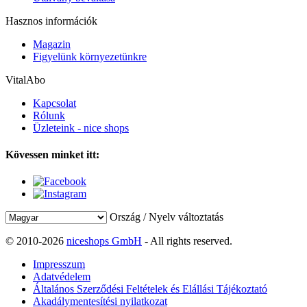
Hasznos információk
Magazin
Figyelünk környezetünkre
VitalAbo
Kapcsolat
Rólunk
Üzleteink - nice shops
Kövessen minket itt:
Ország / Nyelv változtatás
© 2010-2026
niceshops GmbH
- All rights reserved.
Impresszum
Adatvédelem
Általános Szerződési Feltételek és Elállási Tájékoztató
Akadálymentesítési nyilatkozat