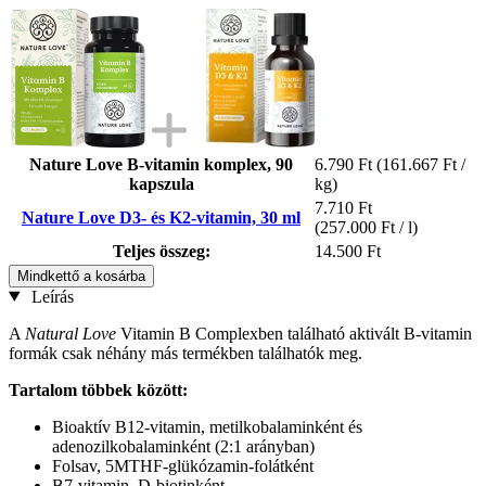
Nature Love B-vitamin komplex, 90
6.790 Ft
(161.667 Ft /
kapszula
kg)
7.710 Ft
Nature Love D3- és K2-vitamin, 30 ml
(257.000 Ft / l)
Teljes összeg:
14.500 Ft
Mindkettő a kosárba
Leírás
A
Natural Love
Vitamin B Complexben található aktivált B-vitamin
formák csak néhány más termékben találhatók meg.
Tartalom többek között:
Bioaktív B12-vitamin, metilkobalaminként és
adenozilkobalaminként (2:1 arányban)
Folsav, 5MTHF-glükózamin-folátként
B7-vitamin, D-biotinként