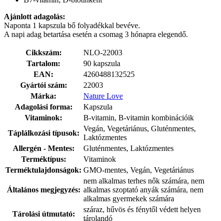
Ajánlott adagolás:
Naponta 1 kapszula bő folyadékkal bevéve.
A napi adag betartása esetén a csomag 3 hónapra elegendő.
Cikkszám:
NLO-22003
Tartalom:
90 kapszula
EAN:
4260488132525
Gyártói szám:
22003
Márka:
Nature Love
Adagolási forma:
Kapszula
Vitaminok:
B-vitamin, B-vitamin kombinációik
Vegán, Vegetáriánus, Gluténmentes,
Táplálkozási típusok:
Laktózmentes
Allergén - Mentes:
Gluténmentes, Laktózmentes
Terméktípus:
Vitaminok
Terméktulajdonságok:
GMO-mentes, Vegán, Vegetáriánus
nem alkalmas terhes nők számára, nem
Általános megjegyzés:
alkalmas szoptató anyák számára, nem
alkalmas gyermekek számára
száraz, hűvös és fénytől védett helyen
Tárolási útmutató:
tárolandó