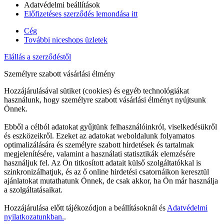
Adatvédelmi beállítások
Előfizetéses szerződés lemondása itt
Cég
További niceshops üzletek
Elállás a szerződéstől
Személyre szabott vásárlási élmény
Hozzájárulásával sütiket (cookies) és egyéb technológiákat
használunk, hogy személyre szabott vásárlási élményt nyújtsunk
Önnek.
Ebből a célból adatokat gyűjtünk felhasználóinkról, viselkedésükről
és eszközeikről. Ezeket az adatokat weboldalunk folyamatos
optimalizálására és személyre szabott hirdetések és tartalmak
megjelenítésére, valamint a használati statisztikák elemzésére
használjuk fel. Az Ön titkosított adatait külső szolgáltatókkal is
szinkronizálhatjuk, és az ő online hirdetési csatornáikon keresztül
ajánlatokat mutathatunk Önnek, de csak akkor, ha Ön már használja
a szolgáltatásaikat.
Hozzájárulása előtt tájékozódjon a beállításoknál és
Adatvédelmi
nyilatkozatunkban.
.