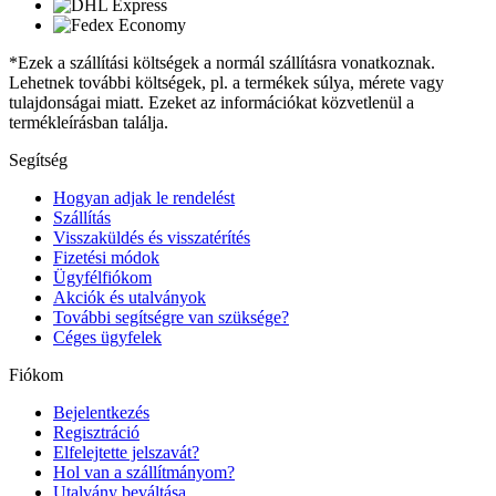
*Ezek a szállítási költségek a normál szállításra vonatkoznak.
Lehetnek további költségek, pl. a termékek súlya, mérete vagy
tulajdonságai miatt. Ezeket az információkat közvetlenül a
termékleírásban találja.
Segítség
Hogyan adjak le rendelést
Szállítás
Visszaküldés és visszatérítés
Fizetési módok
Ügyfélfiókom
Akciók és utalványok
További segítségre van szüksége?
Céges ügyfelek
Fiókom
Bejelentkezés
Regisztráció
Elfelejtette jelszavát?
Hol van a szállítmányom?
Utalvány beváltása