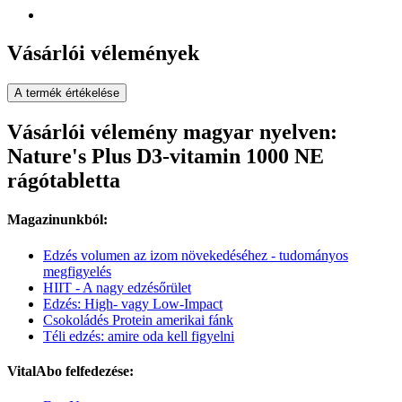
Vásárlói vélemények
A termék értékelése
Vásárlói vélemény magyar nyelven:
Nature's Plus D3-vitamin 1000 NE
rágótabletta
Magazinunkból:
Edzés volumen az izom növekedéséhez - tudományos
megfigyelés
HIIT - A nagy edzésőrület
Edzés: High- vagy Low-Impact
Csokoládés Protein amerikai fánk
Téli edzés: amire oda kell figyelni
VitalAbo felfedezése: