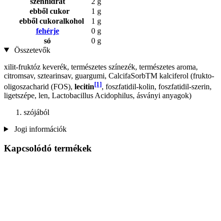
szénhidrát
2 g
ebből cukor
1 g
ebből cukoralkohol
1 g
fehérje
0 g
só
0 g
Összetevők
xilit-fruktóz keverék, természetes színezék, természetes aroma,
citromsav, sztearinsav, guargumi, CalcifaSorbTM kalciferol (frukto-
[1]
oligoszacharid (FOS),
lecitin
, foszfatidil-kolin, foszfatidil-szerin,
ligetszépe, len, Lactobacillus Acidophilus, ásványi anyagok)
szójából
Jogi információk
Kapcsolódó termékek