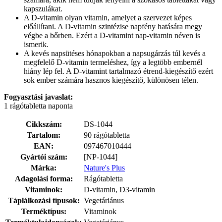
kapszulákat.
A D-vitamin olyan vitamin, amelyet a szervezet képes
előállítani. A D-vitamin szintézise napfény hatására megy
végbe a bőrben. Ezért a D-vitamint nap-vitamin néven is
ismerik.
A kevés napsütéses hónapokban a napsugárzás túl kevés a
megfelelő D-vitamin termeléshez, így a legtöbb embernél
hiány lép fel. A D-vitamint tartalmazó étrend-kiegészítő ezért
sok ember számára hasznos kiegészítő, különösen télen.
Fogyasztási javaslat:
1 rágótabletta naponta
Cikkszám:
DS-1044
Tartalom:
90 rágótabletta
EAN:
097467010444
Gyártói szám:
[NP-1044]
Márka:
Nature's Plus
Adagolási forma:
Rágótabletta
Vitaminok:
D-vitamin, D3-vitamin
Táplálkozási típusok:
Vegetáriánus
Terméktípus:
Vitaminok