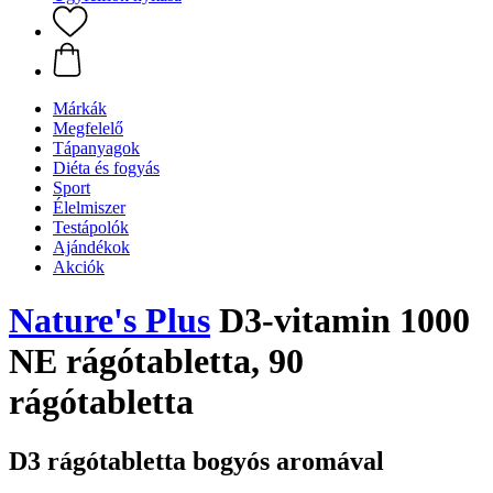
Márkák
Megfelelő
Tápanyagok
Diéta és fogyás
Sport
Élelmiszer
Testápolók
Ajándékok
Akciók
Nature's Plus
D3-vitamin 1000
NE rágótabletta, 90
rágótabletta
D3 rágótabletta bogyós aromával