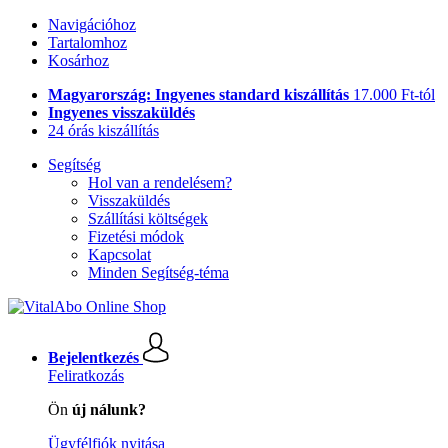
Navigációhoz
Tartalomhoz
Kosárhoz
Magyarország: Ingyenes standard kiszállítás
17.000 Ft-tól
Ingyenes visszaküldés
24 órás kiszállítás
Segítség
Hol van a rendelésem?
Visszaküldés
Szállítási költségek
Fizetési módok
Kapcsolat
Minden Segítség-téma
Bejelentkezés
Feliratkozás
Ön
új nálunk?
Ügyfélfiók nyitása