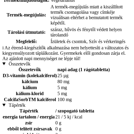
Terméktulajdonságok:
Vegetáriánus
A termék-megújulás miatt a kiszállított
termék csomagolása vagy címkéje
Termék-megújulás:
vizuálisan eltérhet a bemutatott termék
képétől.
száraz, hűvös és fénytől védett helyen
Tárolási útmutató:
tárolandó
Megfelelő:
Ízületek és csontok, Szív és vérkeringés
i
Az étrend-kiegészítők alkalmazása nem helyettesíti a változatos és
kiegyensúlyozott táplálkozást. Gyermekek elől gondosan zárja el.
Az ajánlott napi mennyiséget ne lépje túl!
Összetevők
Összetevők
napi adag (1 rágótabletta)
D3-vitamin (kolekalciferol)
25 µg
kálcium
80 mg
kálium
5 mg
kálium-klorid
5 mg
CalcifaSorbTM kalciferol
100 mg
Tápérték
Tápérték
/ szopogató tabletta
energia tartalom / energia
21 / 5 kj / kcal
zsír
0 g
ebből telített zsírsavak
0 g