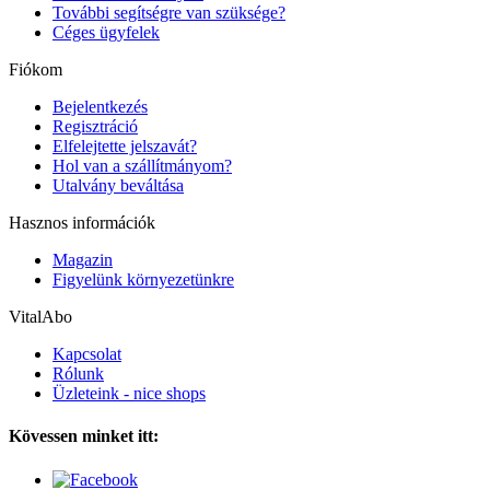
További segítségre van szüksége?
Céges ügyfelek
Fiókom
Bejelentkezés
Regisztráció
Elfelejtette jelszavát?
Hol van a szállítmányom?
Utalvány beváltása
Hasznos információk
Magazin
Figyelünk környezetünkre
VitalAbo
Kapcsolat
Rólunk
Üzleteink - nice shops
Kövessen minket itt: