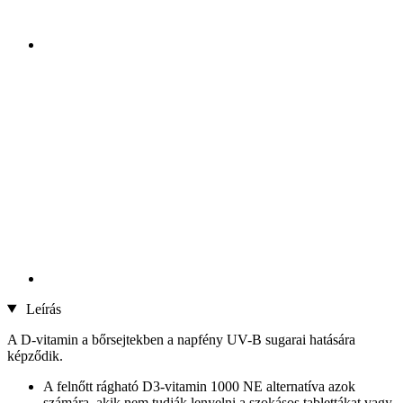
Leírás
A D-vitamin a bőrsejtekben a napfény UV-B sugarai hatására
képződik.
A felnőtt rágható D3-vitamin 1000 NE alternatíva azok
számára, akik nem tudják lenyelni a szokásos tablettákat vagy