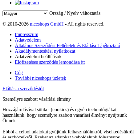
Ország / Nyelv változtatás
© 2010-2026
niceshops GmbH
- All rights reserved.
Impresszum
Adatvédelem
Általános Szerződési Feltételek és Elállási Tájékoztató
Akadálymentesítési nyilatkozat
Adatvédelmi beállítások
Előfizetéses szerződés lemondása itt
Cég
További niceshops üzletek
Elállás a szerződéstől
Személyre szabott vásárlási élmény
Hozzájárulásával sütiket (cookies) és egyéb technológiákat
használunk, hogy személyre szabott vásárlási élményt nyújtsunk
Önnek.
Ebből a célból adatokat gyűjtünk felhasználóinkról, viselkedésükről
és eszközeikről. Ezeket az adatokat weboldalunk folyamatos