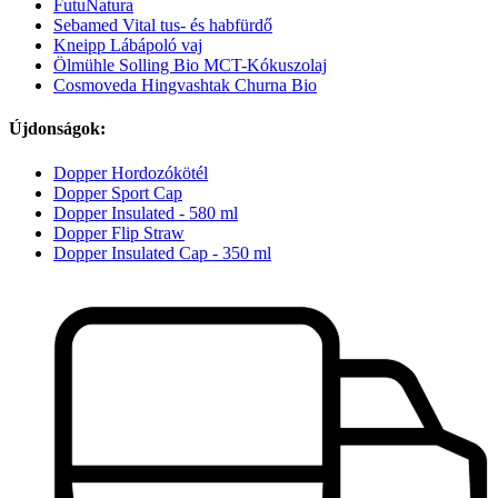
FutuNatura
Sebamed Vital tus- és habfürdő
Kneipp Lábápoló vaj
Ölmühle Solling Bio MCT-Kókuszolaj
Cosmoveda Hingvashtak Churna Bio
Újdonságok:
Dopper Hordozókötél
Dopper Sport Cap
Dopper Insulated - 580 ml
Dopper Flip Straw
Dopper Insulated Cap - 350 ml