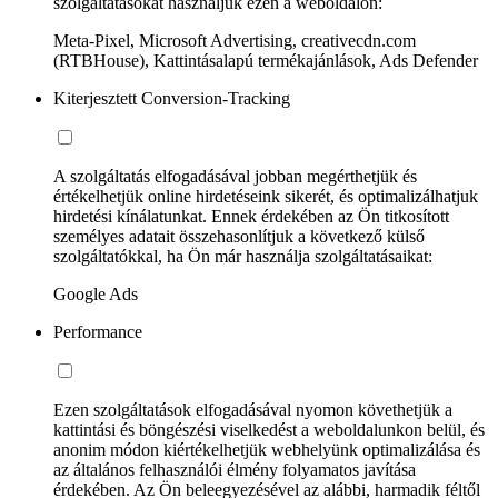
szolgáltatásokat használjuk ezen a weboldalon:
Meta-Pixel, Microsoft Advertising, creativecdn.com
(RTBHouse), Kattintásalapú termékajánlások, Ads Defender
Kiterjesztett Conversion-Tracking
A szolgáltatás elfogadásával jobban megérthetjük és
értékelhetjük online hirdetéseink sikerét, és optimalizálhatjuk
hirdetési kínálatunkat. Ennek érdekében az Ön titkosított
személyes adatait összehasonlítjuk a következő külső
szolgáltatókkal, ha Ön már használja szolgáltatásaikat:
Google Ads
Performance
Ezen szolgáltatások elfogadásával nyomon követhetjük a
kattintási és böngészési viselkedést a weboldalunkon belül, és
anonim módon kiértékelhetjük webhelyünk optimalizálása és
az általános felhasználói élmény folyamatos javítása
érdekében. Az Ön beleegyezésével az alábbi, harmadik féltől