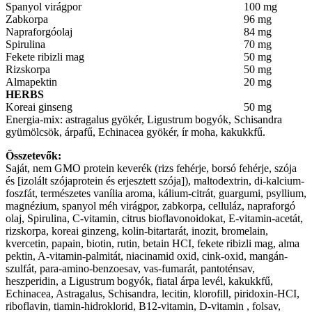
Spanyol virágpor
100 mg
Zabkorpa
96 mg
Napraforgóolaj
84 mg
Spirulina
70 mg
Fekete ribizli mag
50 mg
Rizskorpa
50 mg
Almapektin
20 mg
HERBS
Koreai ginseng
50 mg
Energia-mix: astragalus gyökér, Ligustrum bogyók, Schisandra
gyümölcsök, árpafű, Echinacea gyökér, ír moha, kakukkfű.
Összetevők:
Saját, nem GMO protein keverék (rizs fehérje, borsó fehérje, szója
és [izolált szójaprotein és erjesztett szója]), maltodextrin, di-kalcium-
foszfát, természetes vanília aroma, kálium-citrát, guargumi, psyllium,
magnézium, spanyol méh virágpor, zabkorpa, celluláz, napraforgó
olaj, Spirulina, C-vitamin, citrus bioflavonoidokat, E-vitamin-acetát,
rizskorpa, koreai ginzeng, kolin-bitartarát, inozit, bromelain,
kvercetin, papain, biotin, rutin, betain HCI, fekete ribizli mag, alma
pektin, A-vitamin-palmitát, niacinamid oxid, cink-oxid, mangán-
szulfát, para-amino-benzoesav, vas-fumarát, pantoténsav,
heszperidin, a Ligustrum bogyók, fiatal árpa levél, kakukkfű,
Echinacea, Astragalus, Schisandra, lecitin, klorofill, piridoxin-HCI,
riboflavin, tiamin-hidroklorid, B12-vitamin, D-vitamin , folsav,