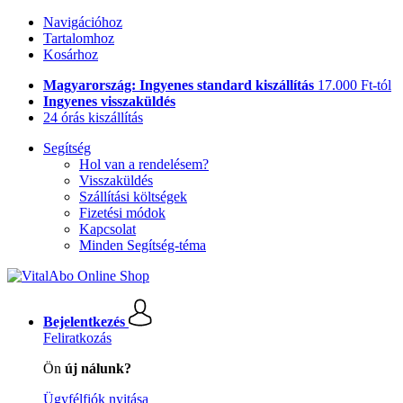
Navigációhoz
Tartalomhoz
Kosárhoz
Magyarország: Ingyenes standard kiszállítás
17.000 Ft-tól
Ingyenes visszaküldés
24 órás kiszállítás
Segítség
Hol van a rendelésem?
Visszaküldés
Szállítási költségek
Fizetési módok
Kapcsolat
Minden Segítség-téma
Bejelentkezés
Feliratkozás
Ön
új nálunk?
Ügyfélfiók nyitása