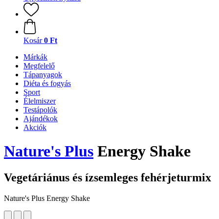
Kosár
0 Ft
Márkák
Megfelelő
Tápanyagok
Diéta és fogyás
Sport
Élelmiszer
Testápolók
Ajándékok
Akciók
Nature's Plus
Energy Shake
Vegetáriánus és ízsemleges fehérjeturmix
Nature's Plus Energy Shake