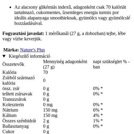
Az alacsony glikémiás indexű, adagonként csak 70 kalóriát
tartalmazó, cukormentes, ízsemleges energia turmix por
ideális alapanyaga smoothieknak, gyümölcs vagy gyümölcslé
hozzáadásával.
Fogyasztási javaslat:
1 mérőkanál (27 g, a dobozban) tejbe, lébe
vagy vízbe keverjük.
Márka:
Nature's Plus
Kiegészítő információ
Mennyiség adagonként
napi szükséglet % -
Összetevők
(27 g)
ban
Kalória
70
Zsírból származó
0
kalória
össz. zsír
0 g
0% *
telített zsírsavak
0 g
0% *
Transzzsírok
0 g
Koleszterin
0 mg
0% *
Nátrium
150 mg
6% *
Kálium
150 mg
4% *
Összes szénhidrát
2 g
1% *
Ballasztanyag
0 g
0% *
Cukor
0 g