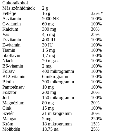
Cukoralkohol
Más szénhidrátok
2 g
Fehérje
16 g
32% *
A-vitamin
5000 NE
100%
C-vitamin
60 mg
100%
Kalcium
300 mg
30%
Vas
4,5 mg
25%
D-vitamin
400 IU
100%
E-vitamin
30 IU
100%
Tiamin
1,5 mg
100%
riboflavin
1,7 mg
100%
Niacin
20 mg-os
100%
B6-vitamin
2 mg
100%
Folsav
400 mikrogramm
100%
B12-vitamin
6 mikrogramm
100%
Biotin
300 mikrogramm
100%
Pantoténsav
10 mg
100%
Foszfor
200 mg
20%
Jód
150 mikrogramm
100%
Magnézium
80 mg
20%
Cink
15 mg
100%
Szelén
21 mikrogramm
30%
Mangán
5 mg
250%
Króm
18 mikrogramm
15%
Molibdén
18.75 ug
25%