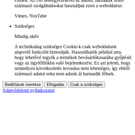
Önnek. Az Ön beleegyezésével az alábbi, harmadik féltől
származó szolgáltatásokat használjuk ezen a weboldalon:
Vimeo, YouTube
Szükséges
Mindig aktív
A technikailag szükséges Cookie-k csak weboldalunk
alapvető funkcióit biztosítják. Használhatók például arra,
hogy lehetővé tegyék a termékek bevásárlókosarába gyűjtését
vagy az ügyfélfiókba való bejelentkezést. Ez azt jelenti, hogy
semmilyen következtetés levonása nem lehetséges, így ebből
származó adatot soha nem adunk át harmadik félnek.
Beállítások mentése
Elfogadás
Csak a szükséges
Adatvédelemi nyilatkozatot