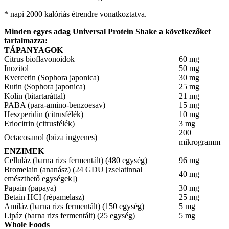
* napi 2000 kalóriás étrendre vonatkoztatva.
Minden egyes adag Universal Protein Shake a következőket
tartalmazza:
TÁPANYAGOK
Citrus bioflavonoidok
60 mg
Inozitol
50 mg
Kvercetin (Sophora japonica)
30 mg
Rutin (Sophora japonica)
25 mg
Kolin (bitartaráttal)
21 mg
PABA (para-amino-benzoesav)
15 mg
Heszperidin (citrusfélék)
10 mg
Eriocitrin (citrusfélék)
3 mg
200
Octacosanol (búza ingyenes)
mikrogramm
ENZIMEK
Celluláz (barna rizs fermentált) (480 egység)
96 mg
Bromelain (ananász) (24 GDU [zselatinnal
40 mg
emészthető egységek])
Papain (papaya)
30 mg
Betain HCI (répamelasz)
25 mg
Amiláz (barna rizs fermentált) (150 egység)
5 mg
Lipáz (barna rizs fermentált) (25 egység)
5 mg
Whole Foods