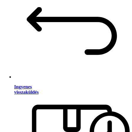
Ingyenes
visszaküldés