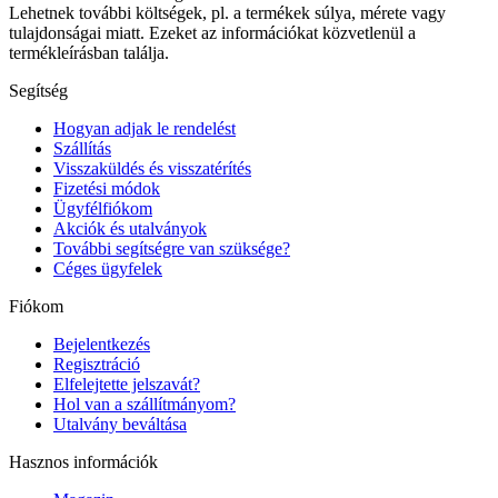
Lehetnek további költségek, pl. a termékek súlya, mérete vagy
tulajdonságai miatt. Ezeket az információkat közvetlenül a
termékleírásban találja.
Segítség
Hogyan adjak le rendelést
Szállítás
Visszaküldés és visszatérítés
Fizetési módok
Ügyfélfiókom
Akciók és utalványok
További segítségre van szüksége?
Céges ügyfelek
Fiókom
Bejelentkezés
Regisztráció
Elfelejtette jelszavát?
Hol van a szállítmányom?
Utalvány beváltása
Hasznos információk