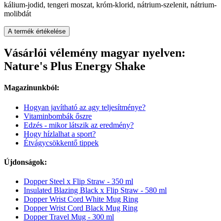
kálium-jodid, tengeri moszat, króm-klorid, nátrium-szelenit, nátrium-
molibdát
A termék értékelése
Vásárlói vélemény magyar nyelven:
Nature's Plus Energy Shake
Magazinunkból:
Hogyan javítható az agy teljesítménye?
Vitaminbombák őszre
Edzés - mikor látszik az eredmény?
Hogy hízlalhat a sport?
Étvágycsökkentő tippek
Újdonságok:
Dopper Steel x Flip Straw - 350 ml
Insulated Blazing Black x Flip Straw - 580 ml
Dopper Wrist Cord White Mug Ring
Dopper Wrist Cord Black Mug Ring
Dopper Travel Mug - 300 ml