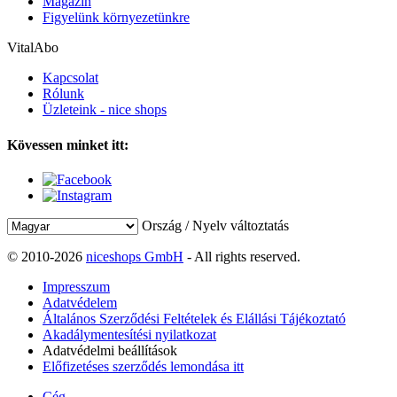
Magazin
Figyelünk környezetünkre
VitalAbo
Kapcsolat
Rólunk
Üzleteink - nice shops
Kövessen minket itt:
Ország / Nyelv változtatás
© 2010-2026
niceshops GmbH
- All rights reserved.
Impresszum
Adatvédelem
Általános Szerződési Feltételek és Elállási Tájékoztató
Akadálymentesítési nyilatkozat
Adatvédelmi beállítások
Előfizetéses szerződés lemondása itt
Cég