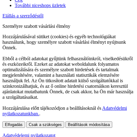
További niceshops üzletek
Elállás a szerződéstől
Személyre szabott vásárlási élmény
Hozzájárulásával sütiket (cookies) és egyéb technológiákat
használunk, hogy személyre szabott vásárlási élményt nyújtsunk
Önnek.
Ebből a célból adatokat gyűjtünk felhasználóinkról, viselkedésükről
és eszközeikről. Ezeket az adatokat weboldalunk folyamatos
optimalizálására és személyre szabott hirdetések és tartalmak
megjelenítésére, valamint a használati statisztikák elemzésére
használjuk fel. Az Ön titkosított adatait külső szolgáltatókkal is
szinkronizálhatjuk, és az ő online hirdetési csatornáikon keresztül
ajánlatokat mutathatunk Önnek, de csak akkor, ha Ön már használja
a szolgáltatásaikat.
Hozzájárulása előtt tájékozódjon a beállításoknál és
Adatvédelmi
nyilatkozatunkban.
.
Elfogadás
Csak a szükséges
Beállítások módosítása
Adatvédelemi nyilatkozatot