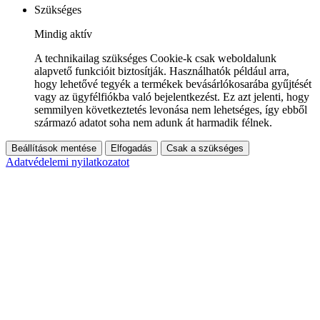
Szükséges
Mindig aktív
A technikailag szükséges Cookie-k csak weboldalunk
alapvető funkcióit biztosítják. Használhatók például arra,
hogy lehetővé tegyék a termékek bevásárlókosarába gyűjtését
vagy az ügyfélfiókba való bejelentkezést. Ez azt jelenti, hogy
semmilyen következtetés levonása nem lehetséges, így ebből
származó adatot soha nem adunk át harmadik félnek.
Beállítások mentése
Elfogadás
Csak a szükséges
Adatvédelemi nyilatkozatot