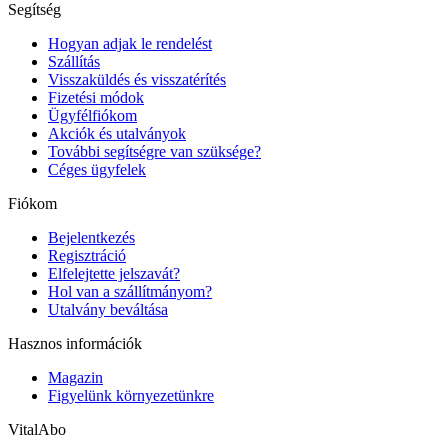
Segítség
Hogyan adjak le rendelést
Szállítás
Visszaküldés és visszatérítés
Fizetési módok
Ügyfélfiókom
Akciók és utalványok
További segítségre van szüksége?
Céges ügyfelek
Fiókom
Bejelentkezés
Regisztráció
Elfelejtette jelszavát?
Hol van a szállítmányom?
Utalvány beváltása
Hasznos információk
Magazin
Figyelünk környezetünkre
VitalAbo