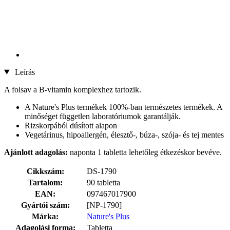
Leírás
A folsav a B-vitamin komplexhez tartozik.
A Nature's Plus termékek 100%-ban természetes termékek. A
minőséget független laboratóriumok garantálják.
Rizskorpából dúsított alapon
Vegetárinus, hipoallergén, élesztő-, búza-, szója- és tej mentes
Ajánlott adagolás:
naponta 1 tabletta lehetőleg étkezéskor bevéve.
Cikkszám:
DS-1790
Tartalom:
90 tabletta
EAN:
097467017900
Gyártói szám:
[NP-1790]
Márka:
Nature's Plus
Adagolási forma:
Tabletta