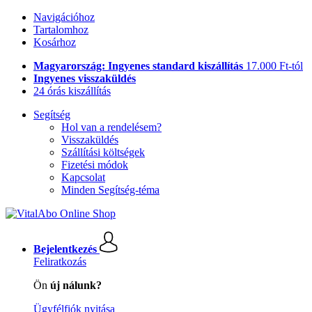
Navigációhoz
Tartalomhoz
Kosárhoz
Magyarország: Ingyenes standard kiszállítás
17.000 Ft-tól
Ingyenes visszaküldés
24 órás kiszállítás
Segítség
Hol van a rendelésem?
Visszaküldés
Szállítási költségek
Fizetési módok
Kapcsolat
Minden Segítség-téma
Bejelentkezés
Feliratkozás
Ön
új nálunk?
Ügyfélfiók nyitása