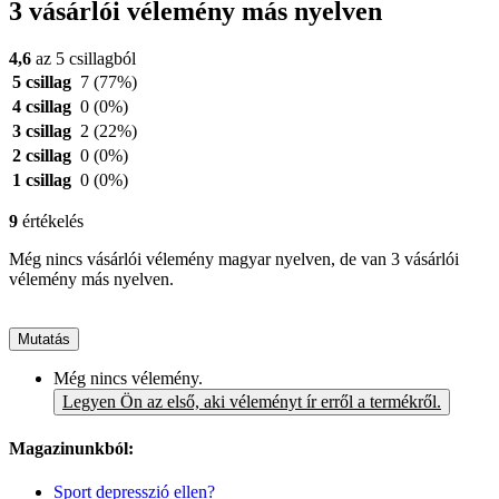
3 vásárlói vélemény más nyelven
4,6
az 5 csillagból
5 csillag
7
(77%)
4 csillag
0
(0%)
3 csillag
2
(22%)
2 csillag
0
(0%)
1 csillag
0
(0%)
9
értékelés
Még nincs vásárlói vélemény magyar nyelven, de van 3 vásárlói
vélemény más nyelven.
Mutatás
Még nincs vélemény.
Legyen Ön az első, aki véleményt ír erről a termékről.
Magazinunkból:
Sport depresszió ellen?