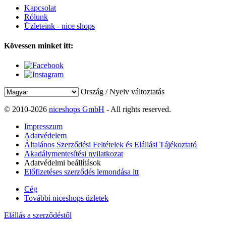
Kapcsolat
Rólunk
Üzleteink - nice shops
Kövessen minket itt:
Ország / Nyelv változtatás
© 2010-2026
niceshops GmbH
- All rights reserved.
Impresszum
Adatvédelem
Általános Szerződési Feltételek és Elállási Tájékoztató
Akadálymentesítési nyilatkozat
Adatvédelmi beállítások
Előfizetéses szerződés lemondása itt
Cég
További niceshops üzletek
Elállás a szerződéstől