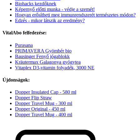
Biohacks kezdőknek
Képernyő előtti munka - védje a szemét!
Hogyan erősítheti meg immunrendszerét természetes módon?
Edzés - mikor látszik az eredmény?
VitalAbo felfedezése:
Purasana
PRIMAVERA Gyömbér bio
Bausinger Fenyő jógablokk
Kräutermax Galagonya gyógytea
Vitaplex D3-vitamin folyadék, 3000 NE
Újdonságok:
Dopper Insulated Cap - 580 ml
Dopper Flip Straw
Dopper Travel Mug - 300 ml
Dopper Original - 450 ml
Dopper Travel Mug - 400 ml