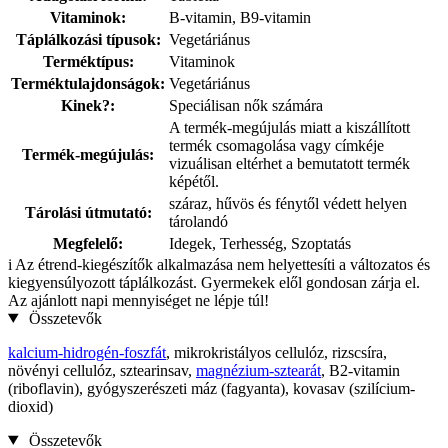
Vitaminok:
B-vitamin, B9-vitamin
Táplálkozási típusok:
Vegetáriánus
Terméktípus:
Vitaminok
Terméktulajdonságok:
Vegetáriánus
Kinek?:
Speciálisan nők számára
A termék-megújulás miatt a kiszállított
termék csomagolása vagy címkéje
Termék-megújulás:
vizuálisan eltérhet a bemutatott termék
képétől.
száraz, hűvös és fénytől védett helyen
Tárolási útmutató:
tárolandó
Megfelelő:
Idegek, Terhesség, Szoptatás
i
Az étrend-kiegészítők alkalmazása nem helyettesíti a változatos és
kiegyensúlyozott táplálkozást. Gyermekek elől gondosan zárja el.
Az ajánlott napi mennyiséget ne lépje túl!
Összetevők
kalcium-hidrogén-foszfát
, mikrokristályos cellulóz, rizscsíra,
növényi cellulóz, sztearinsav,
magnézium-sztearát
, B2-vitamin
(riboflavin), gyógyszerészeti máz (fagyanta), kovasav (szilícium-
dioxid)
Összetevők