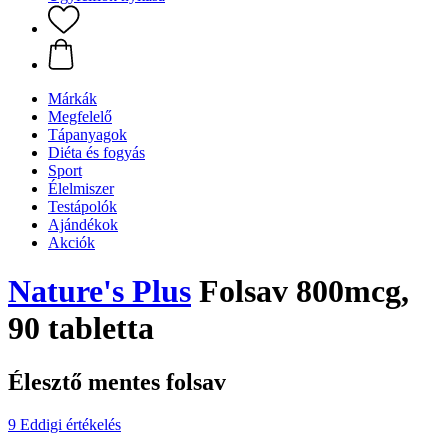
Márkák
Megfelelő
Tápanyagok
Diéta és fogyás
Sport
Élelmiszer
Testápolók
Ajándékok
Akciók
Nature's Plus
Folsav 800mcg,
90 tabletta
Élesztő mentes folsav
9 Eddigi értékelés