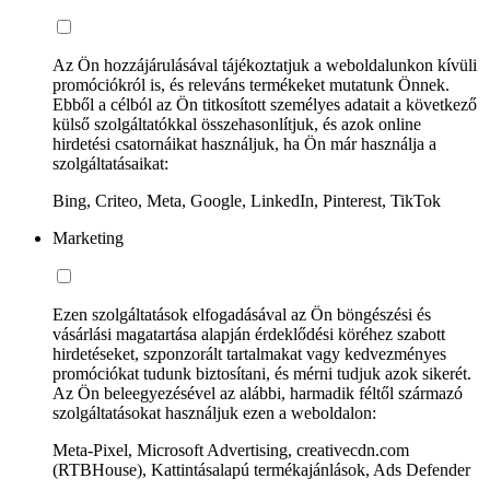
Az Ön hozzájárulásával tájékoztatjuk a weboldalunkon kívüli
promóciókról is, és releváns termékeket mutatunk Önnek.
Ebből a célból az Ön titkosított személyes adatait a következő
külső szolgáltatókkal összehasonlítjuk, és azok online
hirdetési csatornáikat használjuk, ha Ön már használja a
szolgáltatásaikat:
Bing, Criteo, Meta, Google, LinkedIn, Pinterest, TikTok
Marketing
Ezen szolgáltatások elfogadásával az Ön böngészési és
vásárlási magatartása alapján érdeklődési köréhez szabott
hirdetéseket, szponzorált tartalmakat vagy kedvezményes
promóciókat tudunk biztosítani, és mérni tudjuk azok sikerét.
Az Ön beleegyezésével az alábbi, harmadik féltől származó
szolgáltatásokat használjuk ezen a weboldalon:
Meta-Pixel, Microsoft Advertising, creativecdn.com
(RTBHouse), Kattintásalapú termékajánlások, Ads Defender