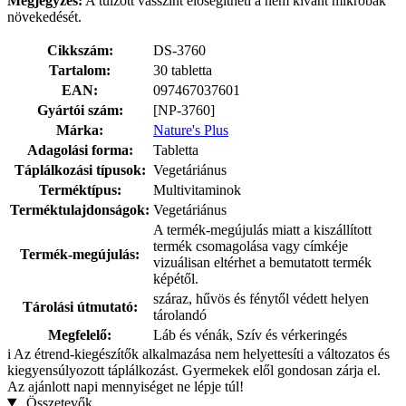
Megjegyzés:
A túlzott vasszint elősegítheti a nem kívánt mikrobák
növekedését.
Cikkszám:
DS-3760
Tartalom:
30 tabletta
EAN:
097467037601
Gyártói szám:
[NP-3760]
Márka:
Nature's Plus
Adagolási forma:
Tabletta
Táplálkozási típusok:
Vegetáriánus
Terméktípus:
Multivitaminok
Terméktulajdonságok:
Vegetáriánus
A termék-megújulás miatt a kiszállított
termék csomagolása vagy címkéje
Termék-megújulás:
vizuálisan eltérhet a bemutatott termék
képétől.
száraz, hűvös és fénytől védett helyen
Tárolási útmutató:
tárolandó
Megfelelő:
Láb és vénák, Szív és vérkeringés
i
Az étrend-kiegészítők alkalmazása nem helyettesíti a változatos és
kiegyensúlyozott táplálkozást. Gyermekek elől gondosan zárja el.
Az ajánlott napi mennyiséget ne lépje túl!
Összetevők