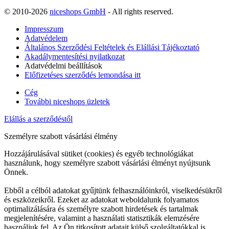
© 2010-2026
niceshops GmbH
- All rights reserved.
Impresszum
Adatvédelem
Általános Szerződési Feltételek és Elállási Tájékoztató
Akadálymentesítési nyilatkozat
Adatvédelmi beállítások
Előfizetéses szerződés lemondása itt
Cég
További niceshops üzletek
Elállás a szerződéstől
Személyre szabott vásárlási élmény
Hozzájárulásával sütiket (cookies) és egyéb technológiákat
használunk, hogy személyre szabott vásárlási élményt nyújtsunk
Önnek.
Ebből a célból adatokat gyűjtünk felhasználóinkról, viselkedésükről
és eszközeikről. Ezeket az adatokat weboldalunk folyamatos
optimalizálására és személyre szabott hirdetések és tartalmak
megjelenítésére, valamint a használati statisztikák elemzésére
használjuk fel. Az Ön titkosított adatait külső szolgáltatókkal is