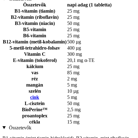
Összetevők
napi adag (1 tabletta)
B1-vitamin (tiamin)
25 mg
B2-vitamin (riboflavin)
25 mg
B3-vitamin (niacin)
50 mg
B5-vitamin
25 mg
B6-vitamin
25 mg
B12-vitamin (metil-kobalamin)
500 µg
5-metil-tetrahidro-folsav
400 µg
Vitamin C
300 mg
E-vitamin (tokoferol)
20,1 mg α-TE
kálcium
25 mg
vas
85 mg
réz
2 mg
mangán
5 mg
szelén
10 µg
cink
5 mg
L-cisztein
50 mg
BioPerine™
2,5 mg
proantoplex
25 mg
cékla
15 mg
Összetevők