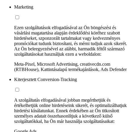
Marketing
Ezen szolgáltatások elfogadásával az Ön böngészési és
vásárlási magatartása alapján érdeklődési köréhez szabott
hirdetéseket, szponzorált tartalmakat vagy kedvezményes
promóciókat tudunk biztosítani, és mérni tudjuk azok sikerét.
Az Ön beleegyezésével az alábbi, harmadik féltől származó
szolgáltatásokat használjuk ezen a weboldalon:
Meta-Pixel, Microsoft Advertising, creativecdn.com
(RTBHouse), Kattintásalapú termékajánlások, Ads Defender
Kiterjesztett Conversion-Tracking
A szolgáltatás elfogadásával jobban megérthetjük és
értékelhetjük online hirdetéseink sikerét, és optimalizálhatjuk
hirdetési kínálatunkat. Ennek érdekében az Ön titkosított
személyes adatait összehasonlítjuk a következő külső
szolgáltatókkal, ha Ön már használja szolgáltatásaikat:
Google Ads