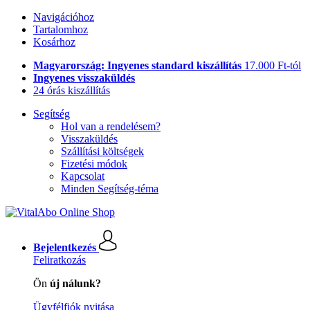
Navigációhoz
Tartalomhoz
Kosárhoz
Magyarország: Ingyenes standard kiszállítás
17.000 Ft-tól
Ingyenes visszaküldés
24 órás kiszállítás
Segítség
Hol van a rendelésem?
Visszaküldés
Szállítási költségek
Fizetési módok
Kapcsolat
Minden Segítség-téma
Bejelentkezés
Feliratkozás
Ön
új nálunk?
Ügyfélfiók nyitása