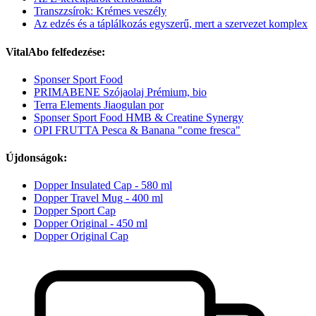
Transzzsírok: Krémes veszély
Az edzés és a táplálkozás egyszerű, mert a szervezet komplex
VitalAbo felfedezése:
Sponser Sport Food
PRIMABENE Szójaolaj Prémium, bio
Terra Elements Jiaogulan por
Sponser Sport Food HMB & Creatine Synergy
OPI FRUTTA Pesca & Banana "come fresca"
Újdonságok:
Dopper Insulated Cap - 580 ml
Dopper Travel Mug - 400 ml
Dopper Sport Cap
Dopper Original - 450 ml
Dopper Original Cap