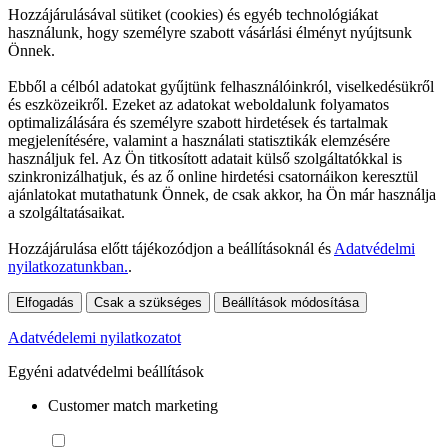
Hozzájárulásával sütiket (cookies) és egyéb technológiákat
használunk, hogy személyre szabott vásárlási élményt nyújtsunk
Önnek.
Ebből a célból adatokat gyűjtünk felhasználóinkról, viselkedésükről
és eszközeikről. Ezeket az adatokat weboldalunk folyamatos
optimalizálására és személyre szabott hirdetések és tartalmak
megjelenítésére, valamint a használati statisztikák elemzésére
használjuk fel. Az Ön titkosított adatait külső szolgáltatókkal is
szinkronizálhatjuk, és az ő online hirdetési csatornáikon keresztül
ajánlatokat mutathatunk Önnek, de csak akkor, ha Ön már használja
a szolgáltatásaikat.
Hozzájárulása előtt tájékozódjon a beállításoknál és
Adatvédelmi
nyilatkozatunkban.
.
Elfogadás
Csak a szükséges
Beállítások módosítása
Adatvédelemi nyilatkozatot
Egyéni adatvédelmi beállítások
Customer match marketing