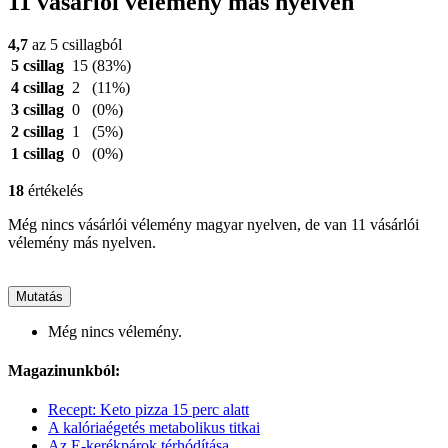
11 vásárlói vélemény más nyelven
4,7
az 5 csillagból
5 csillag
15
(83%)
4 csillag
2
(11%)
3 csillag
0
(0%)
2 csillag
1
(5%)
1 csillag
0
(0%)
18
értékelés
Még nincs vásárlói vélemény magyar nyelven, de van 11 vásárlói
vélemény más nyelven.
Mutatás
Még nincs vélemény.
Magazinunkból:
Recept: Keto pizza 15 perc alatt
A kalóriaégetés metabolikus titkai
Az E-kerékpárok térhódítása