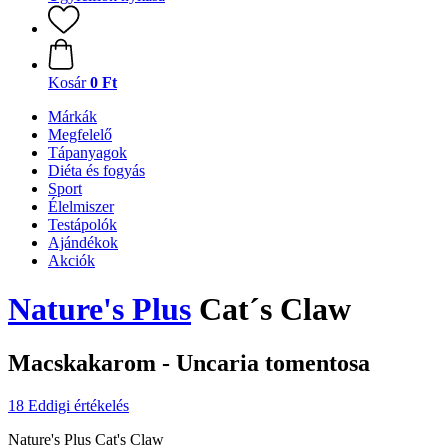
Kosár
0 Ft
Márkák
Megfelelő
Tápanyagok
Diéta és fogyás
Sport
Élelmiszer
Testápolók
Ajándékok
Akciók
Nature's Plus
Cat´s Claw
Macskakarom - Uncaria tomentosa
18 Eddigi értékelés
Nature's Plus Cat's Claw