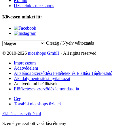
Rólunk
Üzleteink - nice shops
Kövessen minket itt:
Ország / Nyelv változtatás
© 2010-2026
niceshops GmbH
- All rights reserved.
Impresszum
Adatvédelem
Általános Szerződési Feltételek és Elállási Tájékoztató
Akadálymentesítési nyilatkozat
Adatvédelmi beállítások
Előfizetéses szerződés lemondása itt
Cég
További niceshops üzletek
Elállás a szerződéstől
Személyre szabott vásárlási élmény