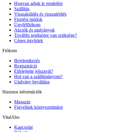
Hogyan adjak le rendelést
Szállítás
Visszaküldés és visszatérítés
Fizetési módok
Ügyfélfiókom
Akciók és utalványok
További segítségre van szüksége?
Céges ügyfelek
Fiókom
Bejelentkezés
Regisztráció
Elfelejtette jelszavát?
Hol van a szállítmányom?
Utalvány beváltása
Hasznos információk
Magazin
Figyelünk környezetünkre
VitalAbo
Kapcsolat