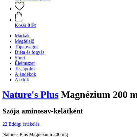
Kosár
0 Ft
Márkák
Megfelelő
Tápanyagok
Diéta és fogyás
Sport
Élelmiszer
Testápolók
Ajándékok
Akciók
Nature's Plus
Magnézium 200 mg
Szója aminosav-kelátként
22 Eddigi értékelés
Nature's Plus Magnézium 200 mg