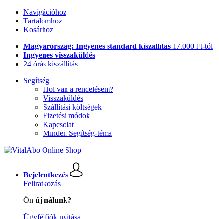
Navigációhoz
Tartalomhoz
Kosárhoz
Magyarország: Ingyenes standard kiszállítás
17.000 Ft-tól
Ingyenes visszaküldés
24 órás kiszállítás
Segítség
Hol van a rendelésem?
Visszaküldés
Szállítási költségek
Fizetési módok
Kapcsolat
Minden Segítség-téma
Bejelentkezés
Feliratkozás
Ön
új nálunk?
Ügyfélfiók nyitása