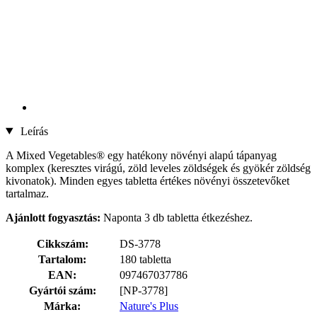
Leírás
A Mixed Vegetables® egy hatékony növényi alapú tápanyag
komplex (keresztes virágú, zöld leveles zöldségek és gyökér zöldség
kivonatok). Minden egyes tabletta értékes növényi összetevőket
tartalmaz.
Ajánlott fogyasztás:
Naponta 3 db tabletta étkezéshez.
Cikkszám:
DS-3778
Tartalom:
180 tabletta
EAN:
097467037786
Gyártói szám:
[NP-3778]
Márka:
Nature's Plus