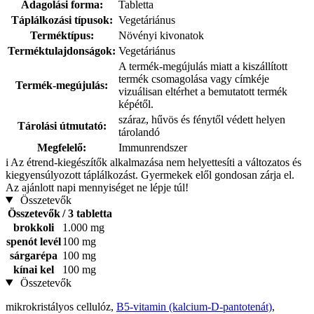
Adagolási forma:
Tabletta
Táplálkozási típusok:
Vegetáriánus
Terméktípus:
Növényi kivonatok
Terméktulajdonságok:
Vegetáriánus
A termék-megújulás miatt a kiszállított
termék csomagolása vagy címkéje
Termék-megújulás:
vizuálisan eltérhet a bemutatott termék
képétől.
száraz, hűvös és fénytől védett helyen
Tárolási útmutató:
tárolandó
Megfelelő:
Immunrendszer
i
Az étrend-kiegészítők alkalmazása nem helyettesíti a változatos és
kiegyensúlyozott táplálkozást. Gyermekek elől gondosan zárja el.
Az ajánlott napi mennyiséget ne lépje túl!
Összetevők
Összetevők
/ 3 tabletta
brokkoli
1.000 mg
spenót levél
100 mg
sárgarépa
100 mg
kínai kel
100 mg
Összetevők
mikrokristályos cellulóz,
B5-vitamin (kalcium-D-pantotenát)
,