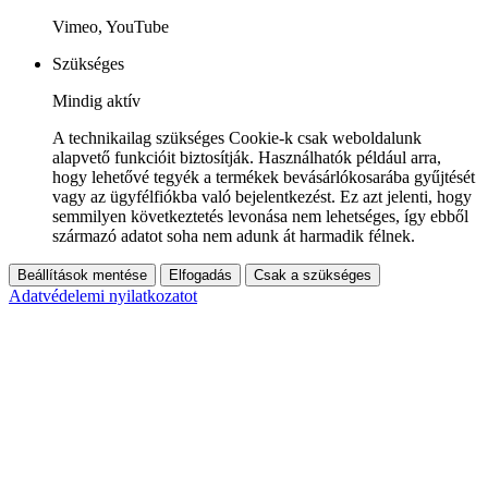
Vimeo, YouTube
Szükséges
Mindig aktív
A technikailag szükséges Cookie-k csak weboldalunk
alapvető funkcióit biztosítják. Használhatók például arra,
hogy lehetővé tegyék a termékek bevásárlókosarába gyűjtését
vagy az ügyfélfiókba való bejelentkezést. Ez azt jelenti, hogy
semmilyen következtetés levonása nem lehetséges, így ebből
származó adatot soha nem adunk át harmadik félnek.
Beállítások mentése
Elfogadás
Csak a szükséges
Adatvédelemi nyilatkozatot