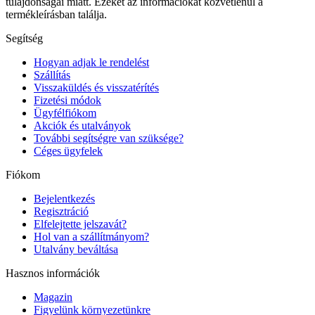
tulajdonságai miatt. Ezeket az információkat közvetlenül a
termékleírásban találja.
Segítség
Hogyan adjak le rendelést
Szállítás
Visszaküldés és visszatérítés
Fizetési módok
Ügyfélfiókom
Akciók és utalványok
További segítségre van szüksége?
Céges ügyfelek
Fiókom
Bejelentkezés
Regisztráció
Elfelejtette jelszavát?
Hol van a szállítmányom?
Utalvány beváltása
Hasznos információk
Magazin
Figyelünk környezetünkre