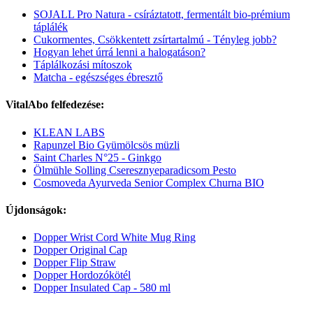
SOJALL Pro Natura - csíráztatott, fermentált bio-prémium
táplálék
Cukormentes, Csökkentett zsírtartalmú - Tényleg jobb?
Hogyan lehet úrrá lenni a halogatáson?
Táplálkozási mítoszok
Matcha - egészséges ébresztő
VitalAbo felfedezése:
KLEAN LABS
Rapunzel Bio Gyümölcsös müzli
Saint Charles N°25 - Ginkgo
Ölmühle Solling Cseresznyeparadicsom Pesto
Cosmoveda Ayurveda Senior Complex Churna BIO
Újdonságok:
Dopper Wrist Cord White Mug Ring
Dopper Original Cap
Dopper Flip Straw
Dopper Hordozókötél
Dopper Insulated Cap - 580 ml