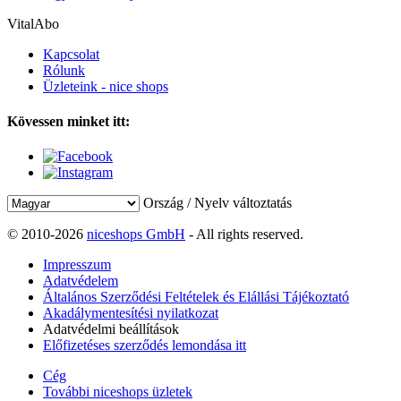
VitalAbo
Kapcsolat
Rólunk
Üzleteink - nice shops
Kövessen minket itt:
Ország / Nyelv változtatás
© 2010-2026
niceshops GmbH
- All rights reserved.
Impresszum
Adatvédelem
Általános Szerződési Feltételek és Elállási Tájékoztató
Akadálymentesítési nyilatkozat
Adatvédelmi beállítások
Előfizetéses szerződés lemondása itt
Cég
További niceshops üzletek