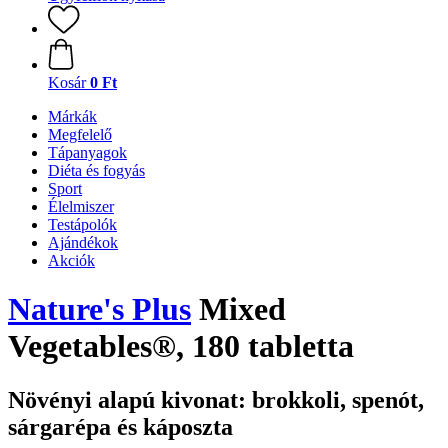
Kosár
0 Ft
Márkák
Megfelelő
Tápanyagok
Diéta és fogyás
Sport
Élelmiszer
Testápolók
Ajándékok
Akciók
Nature's Plus
Mixed
Vegetables®, 180 tabletta
Növényi alapú kivonat: brokkoli, spenót,
sárgarépa és káposzta