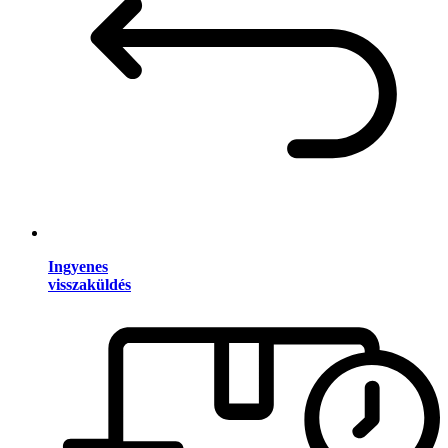
Ingyenes
visszaküldés