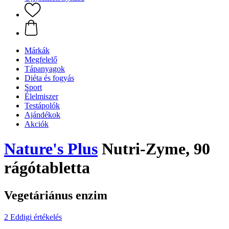
Márkák
Megfelelő
Tápanyagok
Diéta és fogyás
Sport
Élelmiszer
Testápolók
Ajándékok
Akciók
Nature's Plus
Nutri-Zyme, 90
rágótabletta
Vegetáriánus enzim
2 Eddigi értékelés