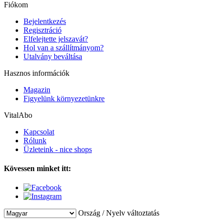
Fiókom
Bejelentkezés
Regisztráció
Elfelejtette jelszavát?
Hol van a szállítmányom?
Utalvány beváltása
Hasznos információk
Magazin
Figyelünk környezetünkre
VitalAbo
Kapcsolat
Rólunk
Üzleteink - nice shops
Kövessen minket itt:
Ország / Nyelv változtatás