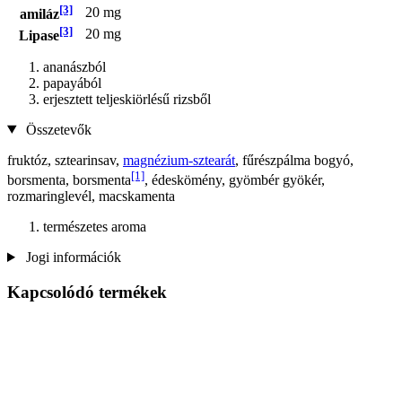
[3]
20 mg
amiláz
[3]
20 mg
Lipase
ananászból
papayából
erjesztett teljeskiörlésű rizsből
Összetevők
fruktóz, sztearinsav,
magnézium-sztearát
, fűrészpálma bogyó,
[1]
borsmenta, borsmenta
, édeskömény, gyömbér gyökér,
rozmaringlevél, macskamenta
természetes aroma
Jogi információk
Kapcsolódó termékek