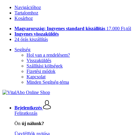
Navigációhoz
Tartalomhoz
Kosárhoz
Magyarország: Ingyenes standard kiszállítás
17.000 Ft-tól
Ingyenes visszaküldés
24 órás kiszállítás
Segítség
Hol van a rendelésem?
Visszaküldés
Szállítási költségek
Fizetési módok
Kapcsolat
Minden Segítség-téma
Bejelentkezés
Feliratkozás
Ön
új nálunk?
Ügyfélfiók nyitása