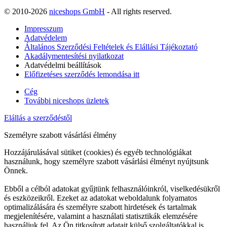
© 2010-2026
niceshops GmbH
- All rights reserved.
Impresszum
Adatvédelem
Általános Szerződési Feltételek és Elállási Tájékoztató
Akadálymentesítési nyilatkozat
Adatvédelmi beállítások
Előfizetéses szerződés lemondása itt
Cég
További niceshops üzletek
Elállás a szerződéstől
Személyre szabott vásárlási élmény
Hozzájárulásával sütiket (cookies) és egyéb technológiákat
használunk, hogy személyre szabott vásárlási élményt nyújtsunk
Önnek.
Ebből a célból adatokat gyűjtünk felhasználóinkról, viselkedésükről
és eszközeikről. Ezeket az adatokat weboldalunk folyamatos
optimalizálására és személyre szabott hirdetések és tartalmak
megjelenítésére, valamint a használati statisztikák elemzésére
használjuk fel. Az Ön titkosított adatait külső szolgáltatókkal is