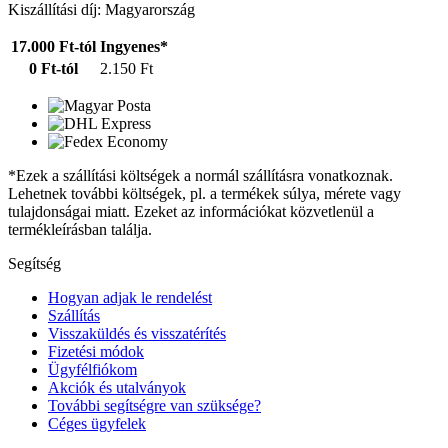
Kiszállítási díj: Magyarország
17.000 Ft-tól
Ingyenes*
0 Ft-tól
2.150 Ft
*Ezek a szállítási költségek a normál szállításra vonatkoznak.
Lehetnek további költségek, pl. a termékek súlya, mérete vagy
tulajdonságai miatt. Ezeket az információkat közvetlenül a
termékleírásban találja.
Segítség
Hogyan adjak le rendelést
Szállítás
Visszaküldés és visszatérítés
Fizetési módok
Ügyfélfiókom
Akciók és utalványok
További segítségre van szüksége?
Céges ügyfelek