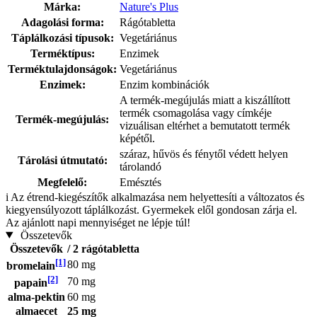
Márka:
Nature's Plus
Adagolási forma:
Rágótabletta
Táplálkozási típusok:
Vegetáriánus
Terméktípus:
Enzimek
Terméktulajdonságok:
Vegetáriánus
Enzimek:
Enzim kombinációk
A termék-megújulás miatt a kiszállított
termék csomagolása vagy címkéje
Termék-megújulás:
vizuálisan eltérhet a bemutatott termék
képétől.
száraz, hűvös és fénytől védett helyen
Tárolási útmutató:
tárolandó
Megfelelő:
Emésztés
i
Az étrend-kiegészítők alkalmazása nem helyettesíti a változatos és
kiegyensúlyozott táplálkozást. Gyermekek elől gondosan zárja el.
Az ajánlott napi mennyiséget ne lépje túl!
Összetevők
Összetevők
/ 2 rágótabletta
[1]
80 mg
bromelain
[2]
70 mg
papain
alma-pektin
60 mg
almaecet
25 mg