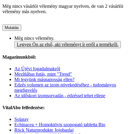
Még nincs vásárlói vélemény magyar nyelven, de van 2 vásárlói
vélemény más nyelven.
Mutatás
Még nincs vélemény.
Legyen Ön az első, aki véleményt ír erről a termékről.
Magazinunkból:
Az Újévi fogadalmakról
Mezítlábas futás, mint "Trend"
Mi tegyünk másnaposság ellen?
Edzés volumen az izom növekedéséhez - tudományos
megfigyelés
Az időskori izomsorvadás - edzéssel tehet ellene
VitalAbo felfedezése:
Solaray
Echinacea + Homoktövis szopogató tabletta Bio
Röck Naturprodukte Jojobaolaj