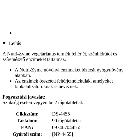
Leírás
A Nutri-Zyme vegetáriánus termék fehérjét, szénhidrátot és
zsíremésztő enzimeket tartalmaz.
A Nutri-Zyme növényi enzimeket biztosít gyógynövény
alapban.
Az enzimek összetett fehérjemolekulák, amelyeket
biokatalizátoroknak is neveznek.
Fogyasztási javaslat:
Szükség esetén vegyen be 2 rágótablettát.
Cikkszám:
DS-4455
Tartalom:
90 rágótabletta
EAN:
097467044555
Gyártói szám:
[NP-4455]