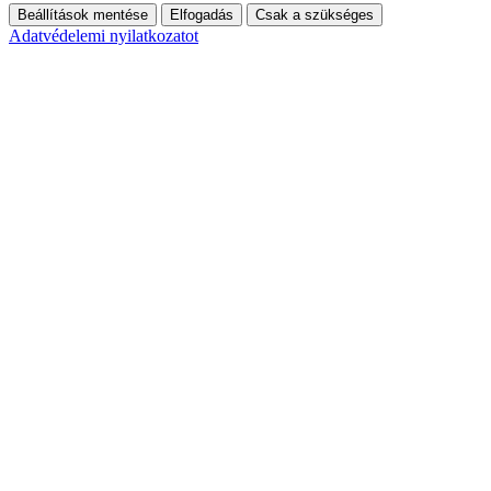
Beállítások mentése
Elfogadás
Csak a szükséges
Adatvédelemi nyilatkozatot