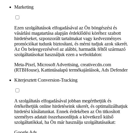
Marketing
Ezen szolgáltatások elfogadásával az Ön böngészési és
vásárlási magatartása alapján érdeklődési köréhez szabott
hirdetéseket, szponzorált tartalmakat vagy kedvezményes
promóciókat tudunk biztosítani, és mérni tudjuk azok sikerét.
Az Ön beleegyezésével az alábbi, harmadik féltől származó
szolgáltatásokat használjuk ezen a weboldalon:
Meta-Pixel, Microsoft Advertising, creativecdn.com
(RTBHouse), Kattintásalapú termékajánlások, Ads Defender
Kiterjesztett Conversion-Tracking
A szolgáltatás elfogadásával jobban megérthetjük és
értékelhetjük online hirdetéseink sikerét, és optimalizálhatjuk
hirdetési kínálatunkat. Ennek érdekében az Ön titkosított
személyes adatait összehasonlítjuk a következő külső
szolgáltatókkal, ha Ön már használja szolgáltatásaikat:
Google Ads