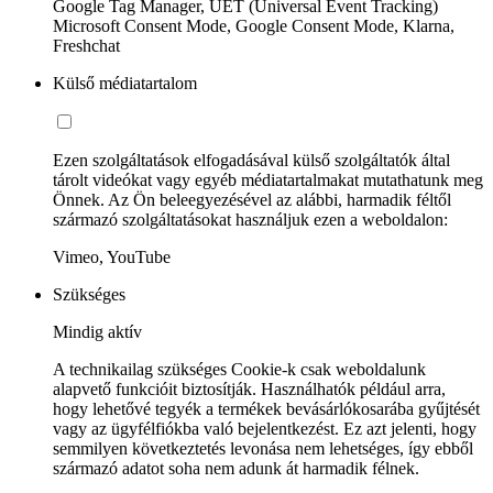
Google Tag Manager, UET (Universal Event Tracking)
Microsoft Consent Mode, Google Consent Mode, Klarna,
Freshchat
Külső médiatartalom
Ezen szolgáltatások elfogadásával külső szolgáltatók által
tárolt videókat vagy egyéb médiatartalmakat mutathatunk meg
Önnek. Az Ön beleegyezésével az alábbi, harmadik féltől
származó szolgáltatásokat használjuk ezen a weboldalon:
Vimeo, YouTube
Szükséges
Mindig aktív
A technikailag szükséges Cookie-k csak weboldalunk
alapvető funkcióit biztosítják. Használhatók például arra,
hogy lehetővé tegyék a termékek bevásárlókosarába gyűjtését
vagy az ügyfélfiókba való bejelentkezést. Ez azt jelenti, hogy
semmilyen következtetés levonása nem lehetséges, így ebből
származó adatot soha nem adunk át harmadik félnek.