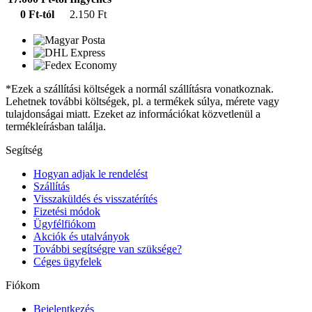
0 Ft-tól
2.150 Ft
*Ezek a szállítási költségek a normál szállításra vonatkoznak.
Lehetnek további költségek, pl. a termékek súlya, mérete vagy
tulajdonságai miatt. Ezeket az információkat közvetlenül a
termékleírásban találja.
Segítség
Hogyan adjak le rendelést
Szállítás
Visszaküldés és visszatérítés
Fizetési módok
Ügyfélfiókom
Akciók és utalványok
További segítségre van szüksége?
Céges ügyfelek
Fiókom
Bejelentkezés