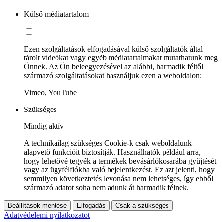
Külső médiatartalom
Ezen szolgáltatások elfogadásával külső szolgáltatók által
tárolt videókat vagy egyéb médiatartalmakat mutathatunk meg
Önnek. Az Ön beleegyezésével az alábbi, harmadik féltől
származó szolgáltatásokat használjuk ezen a weboldalon:
Vimeo, YouTube
Szükséges
Mindig aktív
A technikailag szükséges Cookie-k csak weboldalunk
alapvető funkcióit biztosítják. Használhatók például arra,
hogy lehetővé tegyék a termékek bevásárlókosarába gyűjtését
vagy az ügyfélfiókba való bejelentkezést. Ez azt jelenti, hogy
semmilyen következtetés levonása nem lehetséges, így ebből
származó adatot soha nem adunk át harmadik félnek.
Beállítások mentése
Elfogadás
Csak a szükséges
Adatvédelemi nyilatkozatot