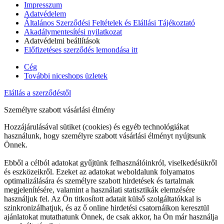
Impresszum
Adatvédelem
Általános Szerződési Feltételek és Elállási Tájékoztató
Akadálymentesítési nyilatkozat
Adatvédelmi beállítások
Előfizetéses szerződés lemondása itt
Cég
További niceshops üzletek
Elállás a szerződéstől
Személyre szabott vásárlási élmény
Hozzájárulásával sütiket (cookies) és egyéb technológiákat
használunk, hogy személyre szabott vásárlási élményt nyújtsunk
Önnek.
Ebből a célból adatokat gyűjtünk felhasználóinkról, viselkedésükről
és eszközeikről. Ezeket az adatokat weboldalunk folyamatos
optimalizálására és személyre szabott hirdetések és tartalmak
megjelenítésére, valamint a használati statisztikák elemzésére
használjuk fel. Az Ön titkosított adatait külső szolgáltatókkal is
szinkronizálhatjuk, és az ő online hirdetési csatornáikon keresztül
ajánlatokat mutathatunk Önnek, de csak akkor, ha Ön már használja