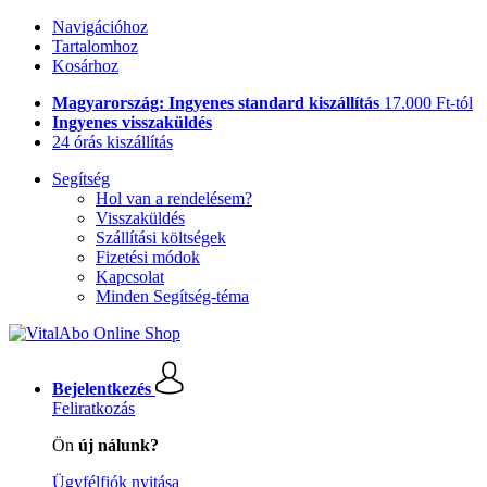
Navigációhoz
Tartalomhoz
Kosárhoz
Magyarország: Ingyenes standard kiszállítás
17.000 Ft-tól
Ingyenes visszaküldés
24 órás kiszállítás
Segítség
Hol van a rendelésem?
Visszaküldés
Szállítási költségek
Fizetési módok
Kapcsolat
Minden Segítség-téma
Bejelentkezés
Feliratkozás
Ön
új nálunk?
Ügyfélfiók nyitása