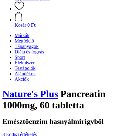
Kosár
0 Ft
Márkák
Megfelelő
Tápanyagok
Diéta és fogyás
Sport
Élelmiszer
Testápolók
Ajándékok
Akciók
Nature's Plus
Pancreatin
1000mg, 60 tabletta
Emésztőenzim hasnyálmirigyből
3 Eddigi értékelés