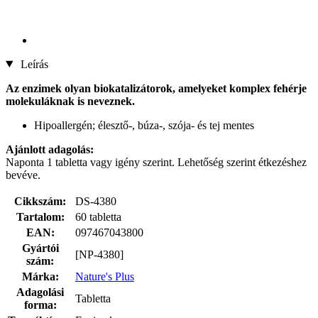
Leírás
Az enzimek olyan biokatalizátorok, amelyeket komplex fehérje
molekuláknak is neveznek.
Hipoallergén; élesztő-, búza-, szója- és tej mentes
Ajánlott adagolás:
Naponta 1 tabletta vagy igény szerint. Lehetőség szerint étkezéshez
bevéve.
Cikkszám:
DS-4380
Tartalom:
60 tabletta
EAN:
097467043800
Gyártói
[NP-4380]
szám:
Márka:
Nature's Plus
Adagolási
Tabletta
forma: