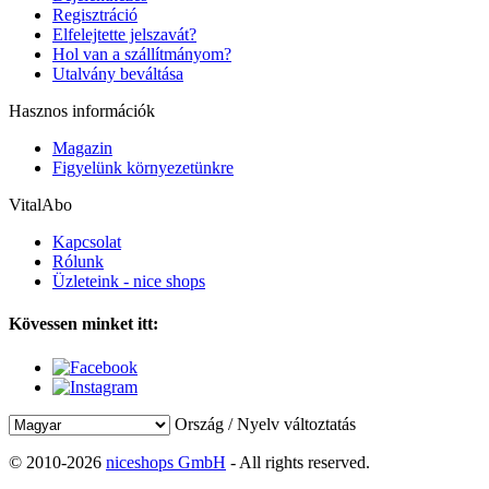
Regisztráció
Elfelejtette jelszavát?
Hol van a szállítmányom?
Utalvány beváltása
Hasznos információk
Magazin
Figyelünk környezetünkre
VitalAbo
Kapcsolat
Rólunk
Üzleteink - nice shops
Kövessen minket itt:
Ország / Nyelv változtatás
© 2010-2026
niceshops GmbH
- All rights reserved.