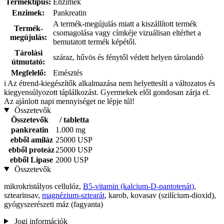
Terméktípus:
Enzimek
Enzimek:
Pankreatin
A termék-megújulás miatt a kiszállított termék
Termék-
csomagolása vagy címkéje vizuálisan eltérhet a
megújulás:
bemutatott termék képétől.
Tárolási
száraz, hűvös és fénytől védett helyen tárolandó
útmutató:
Megfelelő:
Emésztés
i
Az étrend-kiegészítők alkalmazása nem helyettesíti a változatos és
kiegyensúlyozott táplálkozást. Gyermekek elől gondosan zárja el.
Az ajánlott napi mennyiséget ne lépje túl!
Összetevők
Összetevők
/ tabletta
pankreatin
1.000 mg
ebből amiláz
25000 USP
ebből proteáz
25000 USP
ebből Lipase
2000 USP
Összetevők
mikrokristályos cellulóz,
B5-vitamin (kalcium-D-pantotenát)
,
sztearinsav,
magnézium-sztearát
, karob, kovasav (szilícium-dioxid),
gyógyszerészeti máz (fagyanta)
Jogi információk