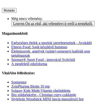
Mutatás
Még nincs vélemény.
Legyen Ön az első, aki véleményt ír erről a termékről.
Magazinunkból:
Egészséges ételek a sportok szerelmeseinek - Avokádó
Fitness Food: Saját készítésű hummus
Élelmiszerek, amelyek (szinte) semennyi kalóriát sem
tartalmaznak
Sponser® Sport Food - innováció Svájcból
A megfelelő edzésforma
VitalAbo felfedezése:
Sonnentor
ZeinPharma Biotin 10 mg
Solaray Kids Multi-Vitamin rágótabletta
Bio zöldségkrém - Christian curry-cukkinije
Styleholz Woodstick MINI fascia masszírozó bot