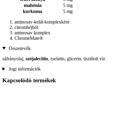
mahónia
5 mg
kurkuma
5 mg
aminosav-kelát-komplexként
citromhéjból
aminosav komplex
ChromeMate®
Összetevők
sáfrányolaj,
szójalecitin
, zselatin, glicerin, tisztított víz
Jogi információk
Kapcsolódó termékek