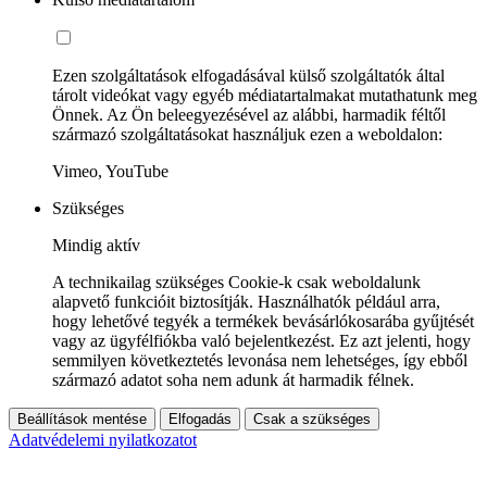
Ezen szolgáltatások elfogadásával külső szolgáltatók által
tárolt videókat vagy egyéb médiatartalmakat mutathatunk meg
Önnek. Az Ön beleegyezésével az alábbi, harmadik féltől
származó szolgáltatásokat használjuk ezen a weboldalon:
Vimeo, YouTube
Szükséges
Mindig aktív
A technikailag szükséges Cookie-k csak weboldalunk
alapvető funkcióit biztosítják. Használhatók például arra,
hogy lehetővé tegyék a termékek bevásárlókosarába gyűjtését
vagy az ügyfélfiókba való bejelentkezést. Ez azt jelenti, hogy
semmilyen következtetés levonása nem lehetséges, így ebből
származó adatot soha nem adunk át harmadik félnek.
Beállítások mentése
Elfogadás
Csak a szükséges
Adatvédelemi nyilatkozatot