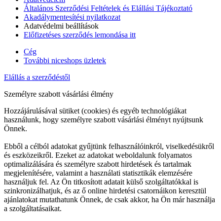
Általános Szerződési Feltételek és Elállási Tájékoztató
Akadálymentesítési nyilatkozat
Adatvédelmi beállítások
Előfizetéses szerződés lemondása itt
Cég
További niceshops üzletek
Elállás a szerződéstől
Személyre szabott vásárlási élmény
Hozzájárulásával sütiket (cookies) és egyéb technológiákat
használunk, hogy személyre szabott vásárlási élményt nyújtsunk
Önnek.
Ebből a célból adatokat gyűjtünk felhasználóinkról, viselkedésükről
és eszközeikről. Ezeket az adatokat weboldalunk folyamatos
optimalizálására és személyre szabott hirdetések és tartalmak
megjelenítésére, valamint a használati statisztikák elemzésére
használjuk fel. Az Ön titkosított adatait külső szolgáltatókkal is
szinkronizálhatjuk, és az ő online hirdetési csatornáikon keresztül
ajánlatokat mutathatunk Önnek, de csak akkor, ha Ön már használja
a szolgáltatásaikat.