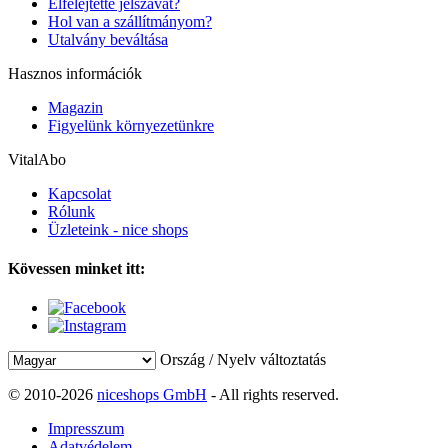
Elfelejtette jelszavát?
Hol van a szállítmányom?
Utalvány beváltása
Hasznos információk
Magazin
Figyelünk környezetünkre
VitalAbo
Kapcsolat
Rólunk
Üzleteink - nice shops
Kövessen minket itt:
Ország / Nyelv változtatás
© 2010-2026
niceshops GmbH
- All rights reserved.
Impresszum
Adatvédelem