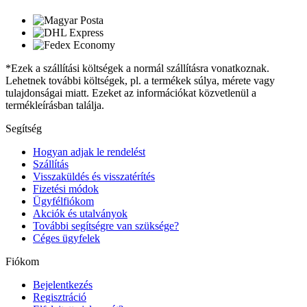
*Ezek a szállítási költségek a normál szállításra vonatkoznak.
Lehetnek további költségek, pl. a termékek súlya, mérete vagy
tulajdonságai miatt. Ezeket az információkat közvetlenül a
termékleírásban találja.
Segítség
Hogyan adjak le rendelést
Szállítás
Visszaküldés és visszatérítés
Fizetési módok
Ügyfélfiókom
Akciók és utalványok
További segítségre van szüksége?
Céges ügyfelek
Fiókom
Bejelentkezés
Regisztráció