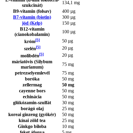
134,1 mg
szukcinát)
B9-vitamin (folsav)
400 µg
B7-vitamin (biotin)
300 µg
jód (Kelp)
150 µg
B12-vitamin
100 µg
(cianokobalamin)
[5]
50 µg
króm
[5]
20 µg
szelén
[5]
20 µg
molibdén
máriatövis (Silybum
75 mg
marianum)
petrezselyemlevél
75 mg
boróka
50 mg
zellermag
50 mg
cayenne bors
50 mg
echinácia
50 mg
glükózamin-szulfát
30 mg
borágó olaj
25 mg
koreai ginzeng (gyökér)
50 mg
kínai zöld tea
25 mg
Ginkgo biloba
10 mg
feket áfonya
5 mg