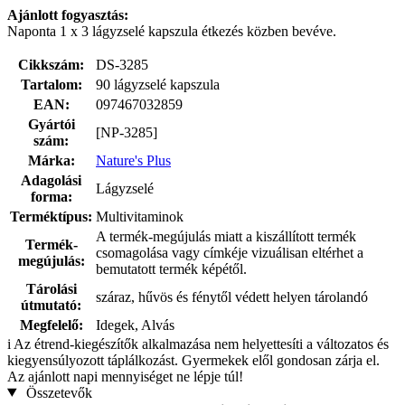
Ajánlott fogyasztás:
Naponta 1 x 3 lágyzselé kapszula étkezés közben bevéve.
Cikkszám:
DS-3285
Tartalom:
90 lágyzselé kapszula
EAN:
097467032859
Gyártói
[NP-3285]
szám:
Márka:
Nature's Plus
Adagolási
Lágyzselé
forma:
Terméktípus:
Multivitaminok
A termék-megújulás miatt a kiszállított termék
Termék-
csomagolása vagy címkéje vizuálisan eltérhet a
megújulás:
bemutatott termék képétől.
Tárolási
száraz, hűvös és fénytől védett helyen tárolandó
útmutató:
Megfelelő:
Idegek, Alvás
i
Az étrend-kiegészítők alkalmazása nem helyettesíti a változatos és
kiegyensúlyozott táplálkozást. Gyermekek elől gondosan zárja el.
Az ajánlott napi mennyiséget ne lépje túl!
Összetevők