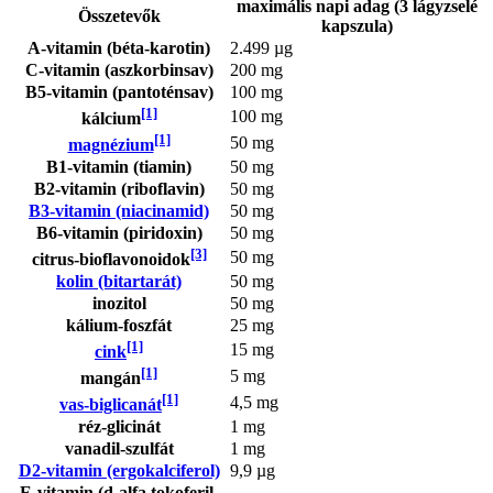
maximális napi adag (3 lágyzselé
Összetevők
kapszula)
A-vitamin (béta-karotin)
2.499 µg
C-vitamin (aszkorbinsav)
200 mg
B5-vitamin (pantoténsav)
100 mg
[1]
100 mg
kálcium
[1]
50 mg
magnézium
B1-vitamin (tiamin)
50 mg
B2-vitamin (riboflavin)
50 mg
B3-vitamin (niacinamid)
50 mg
B6-vitamin (piridoxin)
50 mg
[3]
50 mg
citrus-bioflavonoidok
kolin (bitartarát)
50 mg
inozitol
50 mg
kálium-foszfát
25 mg
[1]
15 mg
cink
[1]
5 mg
mangán
[1]
4,5 mg
vas-biglicanát
réz-glicinát
1 mg
vanadil-szulfát
1 mg
D2-vitamin (ergokalciferol)
9,9 µg
E-vitamin (d-alfa tokoferil-