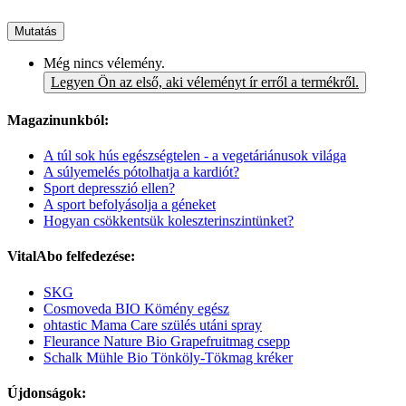
Mutatás
Még nincs vélemény.
Legyen Ön az első, aki véleményt ír erről a termékről.
Magazinunkból:
A túl sok hús egészségtelen - a vegetáriánusok világa
A súlyemelés pótolhatja a kardiót?
Sport depresszió ellen?
A sport befolyásolja a géneket
Hogyan csökkentsük koleszterinszintünket?
VitalAbo felfedezése:
SKG
Cosmoveda BIO Kömény egész
ohtastic Mama Care szülés utáni spray
Fleurance Nature Bio Grapefruitmag csepp
Schalk Mühle Bio Tönköly-Tökmag kréker
Újdonságok: