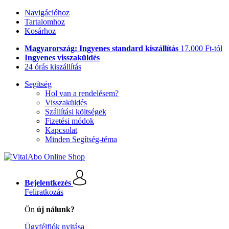
Navigációhoz
Tartalomhoz
Kosárhoz
Magyarország: Ingyenes standard kiszállítás
17.000 Ft-tól
Ingyenes visszaküldés
24 órás kiszállítás
Segítség
Hol van a rendelésem?
Visszaküldés
Szállítási költségek
Fizetési módok
Kapcsolat
Minden Segítség-téma
Bejelentkezés
Feliratkozás
Ön
új nálunk?
Ügyfélfiók nyitása