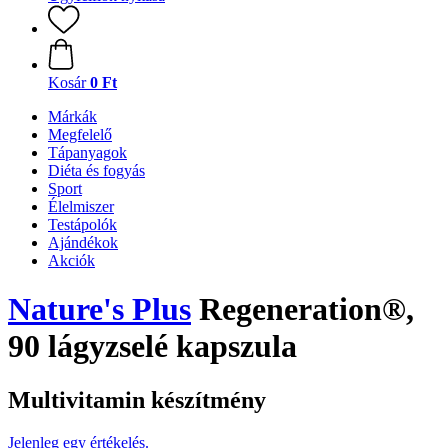
Kosár
0 Ft
Márkák
Megfelelő
Tápanyagok
Diéta és fogyás
Sport
Élelmiszer
Testápolók
Ajándékok
Akciók
Nature's Plus
Regeneration®,
90 lágyzselé kapszula
Multivitamin készítmény
Jelenleg egy értékelés.