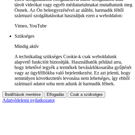
tárolt videókat vagy egyéb médiatartalmakat mutathatunk meg
Önnek. Az Ön beleegyezésével az alábbi, harmadik féltől
származó szolgáltatásokat használjuk ezen a weboldalon:
Vimeo, YouTube
Szükséges
Mindig aktív
A technikailag szükséges Cookie-k csak weboldalunk
alapvető funkcióit biztosítják. Használhatók például arra,
hogy lehetővé tegyék a termékek bevásárlókosarába gyűjtését
vagy az ügyfélfiókba való bejelentkezést. Ez azt jelenti, hogy
semmilyen következtetés levonása nem lehetséges, így ebből
származó adatot soha nem adunk át harmadik félnek.
Beállítások mentése
Elfogadás
Csak a szükséges
Adatvédelemi nyilatkozatot