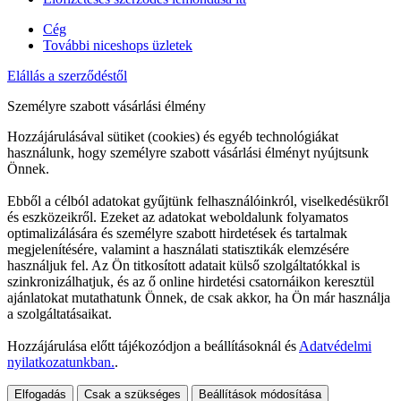
Cég
További niceshops üzletek
Elállás a szerződéstől
Személyre szabott vásárlási élmény
Hozzájárulásával sütiket (cookies) és egyéb technológiákat
használunk, hogy személyre szabott vásárlási élményt nyújtsunk
Önnek.
Ebből a célból adatokat gyűjtünk felhasználóinkról, viselkedésükről
és eszközeikről. Ezeket az adatokat weboldalunk folyamatos
optimalizálására és személyre szabott hirdetések és tartalmak
megjelenítésére, valamint a használati statisztikák elemzésére
használjuk fel. Az Ön titkosított adatait külső szolgáltatókkal is
szinkronizálhatjuk, és az ő online hirdetési csatornáikon keresztül
ajánlatokat mutathatunk Önnek, de csak akkor, ha Ön már használja
a szolgáltatásaikat.
Hozzájárulása előtt tájékozódjon a beállításoknál és
Adatvédelmi
nyilatkozatunkban.
.
Elfogadás
Csak a szükséges
Beállítások módosítása