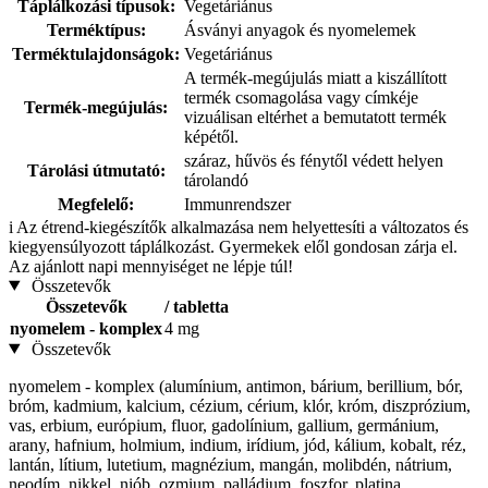
Táplálkozási típusok:
Vegetáriánus
Terméktípus:
Ásványi anyagok és nyomelemek
Terméktulajdonságok:
Vegetáriánus
A termék-megújulás miatt a kiszállított
termék csomagolása vagy címkéje
Termék-megújulás:
vizuálisan eltérhet a bemutatott termék
képétől.
száraz, hűvös és fénytől védett helyen
Tárolási útmutató:
tárolandó
Megfelelő:
Immunrendszer
i
Az étrend-kiegészítők alkalmazása nem helyettesíti a változatos és
kiegyensúlyozott táplálkozást. Gyermekek elől gondosan zárja el.
Az ajánlott napi mennyiséget ne lépje túl!
Összetevők
Összetevők
/ tabletta
nyomelem - komplex
4 mg
Összetevők
nyomelem - komplex (alumínium, antimon, bárium, berillium, bór,
bróm, kadmium, kalcium, cézium, cérium, klór, króm, diszprózium,
vas, erbium, európium, fluor, gadolínium, gallium, germánium,
arany, hafnium, holmium, indium, irídium, jód, kálium, kobalt, réz,
lantán, lítium, lutetium, magnézium, mangán, molibdén, nátrium,
neodím, nikkel, niób, ozmium, palládium, foszfor, platina,