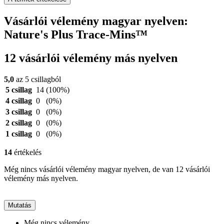
Vásárlói vélemény magyar nyelven:
Nature's Plus Trace-Mins™
12 vásárlói vélemény más nyelven
5,0
az 5 csillagból
5 csillag
14
(100%)
4 csillag
0
(0%)
3 csillag
0
(0%)
2 csillag
0
(0%)
1 csillag
0
(0%)
14
értékelés
Még nincs vásárlói vélemény magyar nyelven, de van 12 vásárlói
vélemény más nyelven.
Mutatás
Még nincs vélemény.