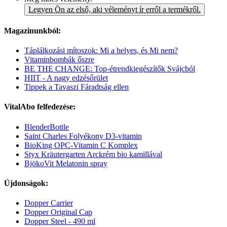
Legyen Ön az első, aki véleményt ír erről a termékről.
Magazinunkból:
Táplálkozási mítoszok: Mi a helyes, és Mi nem?
Vitaminbombák őszre
BE THE CHANGE: Top-étrendkiegészítők Svájcból
HIIT - A nagy edzésőrület
Tippek a Tavaszi Fáradtság ellen
VitalAbo felfedezése:
BlenderBottle
Saint Charles Folyékony D3-vitamin
BioKing OPC-Vitamin C Komplex
Styx Kräutergarten Arckrém bio kamillával
BjökoVit Melatonin spray
Újdonságok:
Dopper Carrier
Dopper Original Cap
Dopper Steel - 490 ml