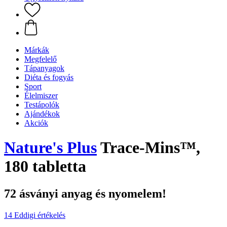
Márkák
Megfelelő
Tápanyagok
Diéta és fogyás
Sport
Élelmiszer
Testápolók
Ajándékok
Akciók
Nature's Plus
Trace-Mins™,
180 tabletta
72 ásványi anyag és nyomelem!
14 Eddigi értékelés