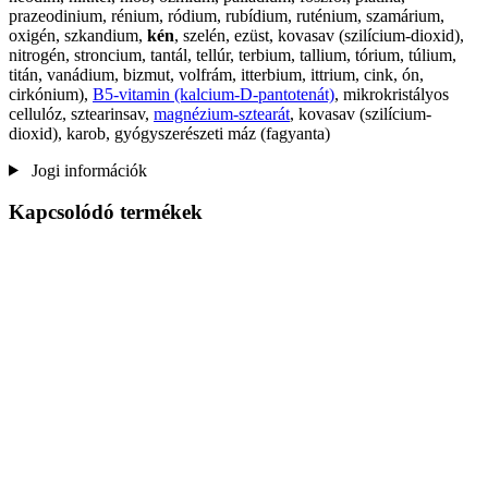
prazeodinium, rénium, ródium, rubídium, ruténium, szamárium,
oxigén, szkandium,
kén
, szelén, ezüst, kovasav (szilícium-dioxid),
nitrogén, stroncium, tantál, tellúr, terbium, tallium, tórium, túlium,
titán, vanádium, bizmut, volfrám, itterbium, ittrium, cink, ón,
cirkónium),
B5-vitamin (kalcium-D-pantotenát)
, mikrokristályos
cellulóz, sztearinsav,
magnézium-sztearát
, kovasav (szilícium-
dioxid), karob, gyógyszerészeti máz (fagyanta)
Jogi információk
Kapcsolódó termékek