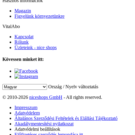
Hasznos információk
Magazin
Figyelünk környezetünkre
VitalAbo
Kapcsolat
Rólunk
Üzleteink - nice shops
Kövessen minket itt:
Ország / Nyelv változtatás
© 2010-2026
niceshops GmbH
- All rights reserved.
Impresszum
Adatvédelem
Általános Szerződési Feltételek és Elállási Tájékoztató
Akadálymentesítési nyilatkozat
Adatvédelmi beállítások
Előfizetéses szerződés lemondása itt