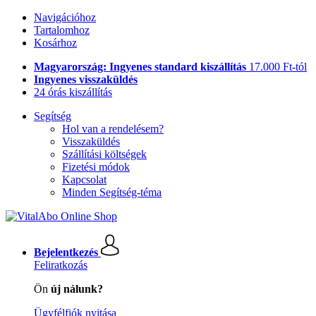
Navigációhoz
Tartalomhoz
Kosárhoz
Magyarország: Ingyenes standard kiszállítás
17.000 Ft-tól
Ingyenes visszaküldés
24 órás kiszállítás
Segítség
Hol van a rendelésem?
Visszaküldés
Szállítási költségek
Fizetési módok
Kapcsolat
Minden Segítség-téma
Bejelentkezés
Feliratkozás
Ön
új nálunk?
Ügyfélfiók nyitása