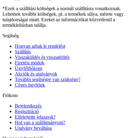
*Ezek a szállítási költségek a normál szállításra vonatkoznak.
Lehetnek további költségek, pl. a termékek súlya, mérete vagy
tulajdonságai miatt. Ezeket az információkat közvetlenül a
termékleírásban találja.
Segítség
Hogyan adjak le rendelést
Szállítás
Visszaküldés és visszatérítés
Fizetési módok
Ügyfélfiókom
Akciók és utalványok
További segítségre van szüksége?
Céges ügyfelek
Fiókom
Bejelentkezés
Regisztráció
Elfelejtette jelszavát?
Hol van a szállítmányom?
Utalvány beváltása