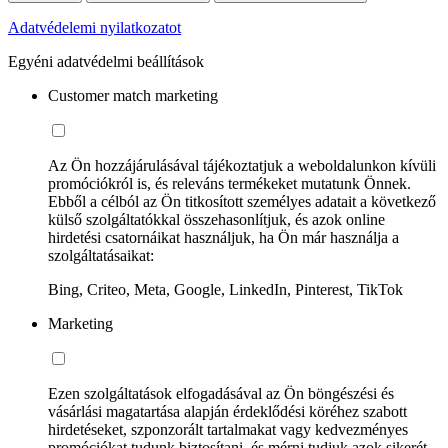
Adatvédelemi nyilatkozatot
Egyéni adatvédelmi beállítások
Customer match marketing
Az Ön hozzájárulásával tájékoztatjuk a weboldalunkon kívüli
promóciókról is, és releváns termékeket mutatunk Önnek.
Ebből a célból az Ön titkosított személyes adatait a következő
külső szolgáltatókkal összehasonlítjuk, és azok online
hirdetési csatornáikat használjuk, ha Ön már használja a
szolgáltatásaikat:
Bing, Criteo, Meta, Google, LinkedIn, Pinterest, TikTok
Marketing
Ezen szolgáltatások elfogadásával az Ön böngészési és
vásárlási magatartása alapján érdeklődési köréhez szabott
hirdetéseket, szponzorált tartalmakat vagy kedvezményes
promóciókat tudunk biztosítani, és mérni tudjuk azok sikerét.