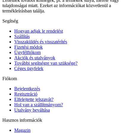
Lehetnek további költségek, pl. a termékek súlya, mérete vagy
tulajdonságai miatt. Ezeket az információkat közvetlenül a
termékleírásban találja.
Segítség
Hogyan adjak le rendelést
Szállítás
Visszaküldés és visszatérítés
Fizetési módok
Ügyfélfiókom
Akciók és utalványok
További segítségre van szüksége?
Céges ügyfelek
Fiókom
Bejelentkezés
Regisztráció
Elfelejtette jelszavát?
Hol van a szállítmányom?
Utalvány beváltása
Hasznos információk
Magazin