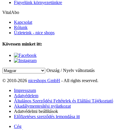
Figyelünk környezetünkre
VitalAbo
Kapcsolat
Rólunk
Üzleteink - nice shops
Kövessen minket itt:
Ország / Nyelv változtatás
© 2010-2026
niceshops GmbH
- All rights reserved.
Impresszum
Adatvédelem
Általános Szerződési Feltételek és Elállási Tájékoztató
Akadálymentesítési nyilatkozat
Adatvédelmi beállítások
Előfizetéses szerződés lemondása itt
Cég