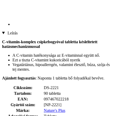
Leírás
C-vitamin-komplex csipkebogyóval tabletta késleltetett
hatásmechanizmussal
A C-vitamin hatékonysága az E-vitaminnal együtt nő.
Ezt a tiszta C-vitamint kukoricából nyerik
Vegatáriánus, hipoallerrgén, valamint élesztő, búza, szója és
tej mentes.
Ajánlott fogyasztás
: Naponta 1 tabletta bő folyadékal bevéve.
Cikkszám:
DS-2221
Tartalom:
90 tabletta
EAN:
097467022218
Gyártói szám:
[NP-2221]
Márka:
Nature's Plus