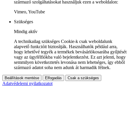
származó szolgáltatásokat használjuk ezen a weboldalon:
Vimeo, YouTube
Szükséges
Mindig aktív
A technikailag szükséges Cookie-k csak weboldalunk
alapvető funkcióit biztosítják. Használhatók például arra,
hogy lehetővé tegyék a termékek bevásárlókosarába gyűjtését
vagy az ügyfélfiókba való bejelentkezést. Ez azt jelenti, hogy
semmilyen következtetés levonása nem lehetséges, így ebből
származó adatot soha nem adunk át harmadik félnek.
Beállítások mentése
Elfogadás
Csak a szükséges
Adatvédelemi nyilatkozatot