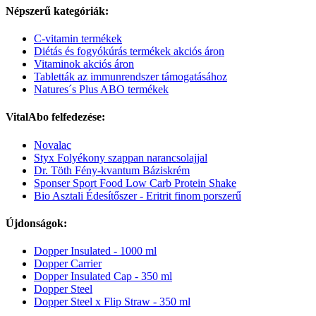
Népszerű kategóriák:
C-vitamin termékek
Diétás és fogyókúrás termékek akciós áron
Vitaminok akciós áron
Tabletták az immunrendszer támogatásához
Natures´s Plus ABO termékek
VitalAbo felfedezése:
Novalac
Styx Folyékony szappan narancsolajjal
Dr. Töth Fény-kvantum Báziskrém
Sponser Sport Food Low Carb Protein Shake
Bio Asztali Édesítőszer - Eritrit finom porszerű
Újdonságok:
Dopper Insulated - 1000 ml
Dopper Carrier
Dopper Insulated Cap - 350 ml
Dopper Steel
Dopper Steel x Flip Straw - 350 ml