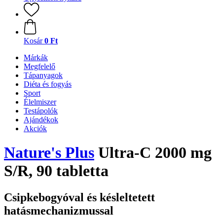
Kosár
0 Ft
Márkák
Megfelelő
Tápanyagok
Diéta és fogyás
Sport
Élelmiszer
Testápolók
Ajándékok
Akciók
Nature's Plus
Ultra-C 2000 mg
S/R, 90 tabletta
Csipkebogyóval és késleltetett
hatásmechanizmussal