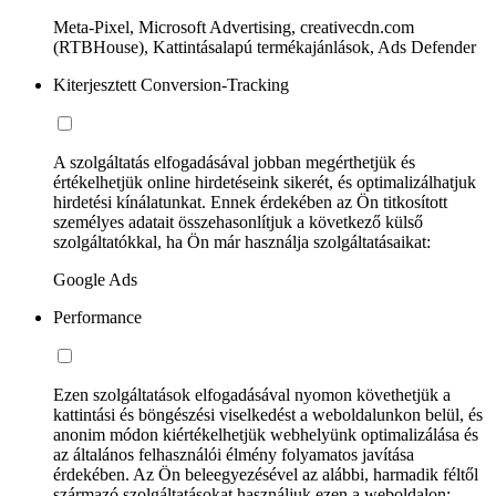
Meta-Pixel, Microsoft Advertising, creativecdn.com
(RTBHouse), Kattintásalapú termékajánlások, Ads Defender
Kiterjesztett Conversion-Tracking
A szolgáltatás elfogadásával jobban megérthetjük és
értékelhetjük online hirdetéseink sikerét, és optimalizálhatjuk
hirdetési kínálatunkat. Ennek érdekében az Ön titkosított
személyes adatait összehasonlítjuk a következő külső
szolgáltatókkal, ha Ön már használja szolgáltatásaikat:
Google Ads
Performance
Ezen szolgáltatások elfogadásával nyomon követhetjük a
kattintási és böngészési viselkedést a weboldalunkon belül, és
anonim módon kiértékelhetjük webhelyünk optimalizálása és
az általános felhasználói élmény folyamatos javítása
érdekében. Az Ön beleegyezésével az alábbi, harmadik féltől
származó szolgáltatásokat használjuk ezen a weboldalon: