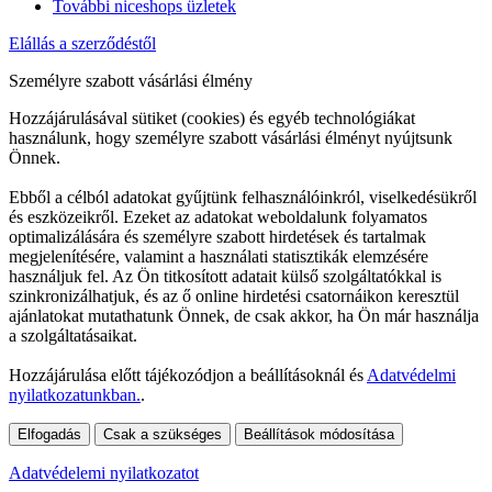
További niceshops üzletek
Elállás a szerződéstől
Személyre szabott vásárlási élmény
Hozzájárulásával sütiket (cookies) és egyéb technológiákat
használunk, hogy személyre szabott vásárlási élményt nyújtsunk
Önnek.
Ebből a célból adatokat gyűjtünk felhasználóinkról, viselkedésükről
és eszközeikről. Ezeket az adatokat weboldalunk folyamatos
optimalizálására és személyre szabott hirdetések és tartalmak
megjelenítésére, valamint a használati statisztikák elemzésére
használjuk fel. Az Ön titkosított adatait külső szolgáltatókkal is
szinkronizálhatjuk, és az ő online hirdetési csatornáikon keresztül
ajánlatokat mutathatunk Önnek, de csak akkor, ha Ön már használja
a szolgáltatásaikat.
Hozzájárulása előtt tájékozódjon a beállításoknál és
Adatvédelmi
nyilatkozatunkban.
.
Elfogadás
Csak a szükséges
Beállítások módosítása
Adatvédelemi nyilatkozatot