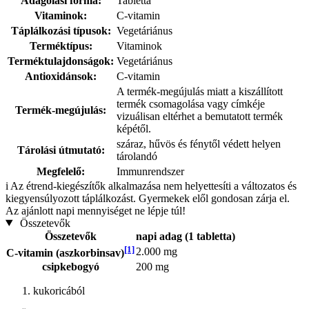
Adagolási forma:
Tabletta
Vitaminok:
C-vitamin
Táplálkozási típusok:
Vegetáriánus
Terméktípus:
Vitaminok
Terméktulajdonságok:
Vegetáriánus
Antioxidánsok:
C-vitamin
A termék-megújulás miatt a kiszállított
termék csomagolása vagy címkéje
Termék-megújulás:
vizuálisan eltérhet a bemutatott termék
képétől.
száraz, hűvös és fénytől védett helyen
Tárolási útmutató:
tárolandó
Megfelelő:
Immunrendszer
i
Az étrend-kiegészítők alkalmazása nem helyettesíti a változatos és
kiegyensúlyozott táplálkozást. Gyermekek elől gondosan zárja el.
Az ajánlott napi mennyiséget ne lépje túl!
Összetevők
Összetevők
napi adag (1 tabletta)
[1]
2.000 mg
C-vitamin (aszkorbinsav)
csipkebogyó
200 mg
kukoricából