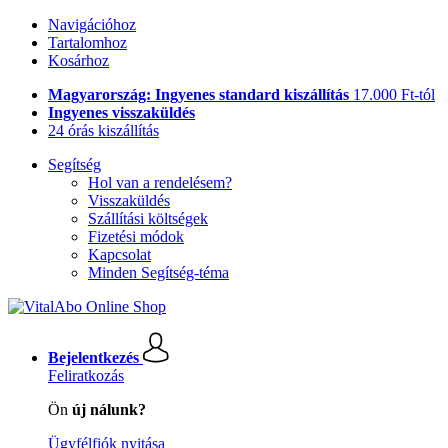
Navigációhoz
Tartalomhoz
Kosárhoz
Magyarország: Ingyenes standard kiszállítás
17.000 Ft-tól
Ingyenes visszaküldés
24 órás kiszállítás
Segítség
Hol van a rendelésem?
Visszaküldés
Szállítási költségek
Fizetési módok
Kapcsolat
Minden Segítség-téma
Bejelentkezés
Feliratkozás
Ön
új nálunk?
Ügyfélfiók nyitása