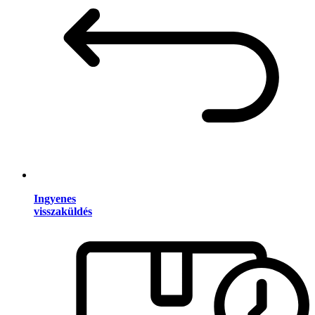
Ingyenes
visszaküldés