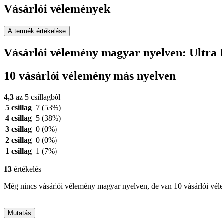
Vásárlói vélemények
A termék értékelése
Vásárlói vélemény magyar nyelven: Ultra
10 vásárlói vélemény más nyelven
4,3
az 5 csillagból
5 csillag
7
(53%)
4 csillag
5
(38%)
3 csillag
0
(0%)
2 csillag
0
(0%)
1 csillag
1
(7%)
13
értékelés
Még nincs vásárlói vélemény magyar nyelven, de van 10 vásárlói vé
Mutatás