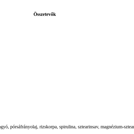
Összetevők
ogyó, pórsáfrányolaj, rizskorpa, spirulina, sztearinsav, magnézium-sztear