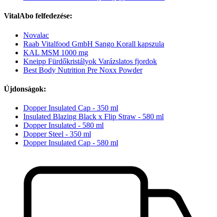
VitalAbo felfedezése:
Novalac
Raab Vitalfood GmbH Sango Korall kapszula
KAL MSM 1000 mg
Kneipp Fürdőkristályok Varázslatos fjordok
Best Body Nutrition Pre Noxx Powder
Újdonságok:
Dopper Insulated Cap - 350 ml
Insulated Blazing Black x Flip Straw - 580 ml
Dopper Insulated - 580 ml
Dopper Steel - 350 ml
Dopper Insulated Cap - 580 ml