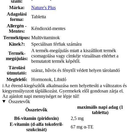
szám:
Márka:
Nature's Plus
Adagolási
Tabletta
forma:
Allergén -
Kéndioxid-mentes
Mentes:
Terméktípus:
Multivitaminok
Kinek?:
Speciálisan férfiak számára
A termék-megújulás miatt a kiszállított termék
Termék-
csomagolása vagy címkéje vizuálisan eltérhet a
megújulás:
bemutatott termék képétől.
Tárolási
száraz, hűvös és fénytől védett helyen tárolandó
útmutató:
Megfelelő:
Hormonok, Libidó
i
Az étrend-kiegészítők alkalmazása nem helyettesíti a változatos és
kiegyensúlyozott táplálkozást. Gyermekek elől gondosan zárja el.
Az ajánlott napi mennyiséget ne lépje túl!
Összetevők
maximális napi adag (1
Összetevők
tabletta)
B6-vitamin (piridoxin)
2,5 mg
E-vitamin (d-alfa tokoferil-
67 mg α-TE
szukcinát)