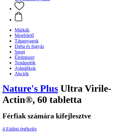
Márkák
Megfelelő
Tápanyagok
Diéta és fogyás
Sport
Élelmiszer
Testápolók
Ajándékok
Akciók
Nature's Plus
Ultra Virile-
Actin®, 60 tabletta
Férfiak számára kifejlesztve
4 Eddigi értékelés