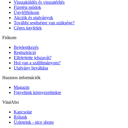
Visszaküldés és visszatérítés
Fizetési módok
Ügyfélfiókom
Akciók és utalványok
További segítségre van szüksége?
Céges ügyfelek
Fiókom
Bejelentkezés
Regisztráció
Elfelejtette jelszavát?
Hol van a szállítmányom?
Utalvány beváltása
Hasznos információk
Magazin
Figyelünk környezetünkre
VitalAbo
Kapcsolat
Rólunk
Üzleteink - nice shops