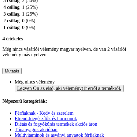
5 csillag
2
(50%)
4 csillag
1
(25%)
3 csillag
1
(25%)
2 csillag
0
(0%)
1 csillag
0
(0%)
4
értékelés
Még nincs vásárlói vélemény magyar nyelven, de van 2 vásárlói
vélemény más nyelven.
Mutatás
Még nincs vélemény.
Legyen Ön az első, aki véleményt ír erről a termékről.
Népszerű kategóriák:
Férfiaknak - Kedv és szerelem
Étrend-kiegészítők és hormonok
Diétás és fogyókúrás termékek akciós áron
Tápanyagok akcióban
Multivitaminok és ásványi anyagok férfiaknak