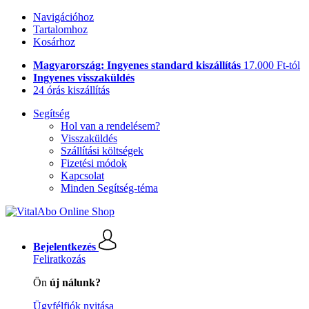
Navigációhoz
Tartalomhoz
Kosárhoz
Magyarország: Ingyenes standard kiszállítás
17.000 Ft-tól
Ingyenes visszaküldés
24 órás kiszállítás
Segítség
Hol van a rendelésem?
Visszaküldés
Szállítási költségek
Fizetési módok
Kapcsolat
Minden Segítség-téma
Bejelentkezés
Feliratkozás
Ön
új nálunk?
Ügyfélfiók nyitása