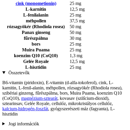
cink (monometionin)
25 mg
L-karnitin
12,5 mg
L-fenilalanin
25 mg
méhpollen
37,5 mg
rózsagyökér (Rhodiola rosea)
50 mg
Panax ginseng
50 mg
fűrészpálma
30 mg
bors
25 mg
Muira Puama
25 mg
koenzim Q10 (CoQ10)
1,3 mg
Gelée Royale
12,5 mg
L-hisztidin
25 mg
Összetevők
B6-vitamin (piridoxin), E-vitamin (d-alfa-tokoferol), cink, L-
karnitin, L-fenil-alanin, méhpollen, rózsagyökér (Rhodiola rosea),
szibériai ginzeng, fűrészpálma, bors, Muira Puama, koenzim Q10
(CoQ10),
magnézium-sztearát
, kovasav (szilícium-dioxid),
sztearinsav, Gelée Royale, cellulóz, mikrokristályos cellulóz,
kalcium-hidrogén-foszfát
, gyógyszerészeti máz (fagyanta), L-
hisztidin
Jogi információk