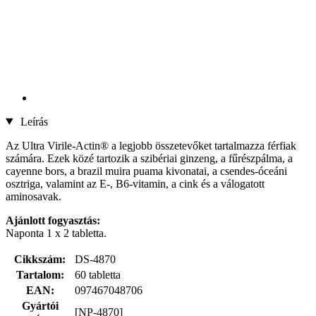
Leírás
Az Ultra Virile-Actin® a legjobb összetevőket tartalmazza férfiak
számára. Ezek közé tartozik a szibériai ginzeng, a fűrészpálma, a
cayenne bors, a brazil muira puama kivonatai, a csendes-óceáni
osztriga, valamint az E-, B6-vitamin, a cink és a válogatott
aminosavak.
Ajánlott fogyasztás:
Naponta 1 x 2 tabletta.
Cikkszám:
DS-4870
Tartalom:
60 tabletta
EAN:
097467048706
Gyártói
[NP-4870]