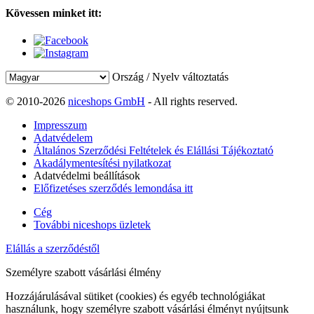
Kövessen minket itt:
Ország / Nyelv változtatás
© 2010-2026
niceshops GmbH
- All rights reserved.
Impresszum
Adatvédelem
Általános Szerződési Feltételek és Elállási Tájékoztató
Akadálymentesítési nyilatkozat
Adatvédelmi beállítások
Előfizetéses szerződés lemondása itt
Cég
További niceshops üzletek
Elállás a szerződéstől
Személyre szabott vásárlási élmény
Hozzájárulásával sütiket (cookies) és egyéb technológiákat
használunk, hogy személyre szabott vásárlási élményt nyújtsunk