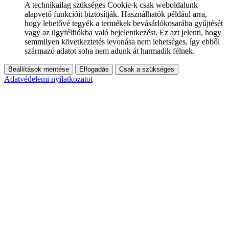
A technikailag szükséges Cookie-k csak weboldalunk
alapvető funkcióit biztosítják. Használhatók például arra,
hogy lehetővé tegyék a termékek bevásárlókosarába gyűjtését
vagy az ügyfélfiókba való bejelentkezést. Ez azt jelenti, hogy
semmilyen következtetés levonása nem lehetséges, így ebből
származó adatot soha nem adunk át harmadik félnek.
Beállítások mentése
Elfogadás
Csak a szükséges
Adatvédelemi nyilatkozatot