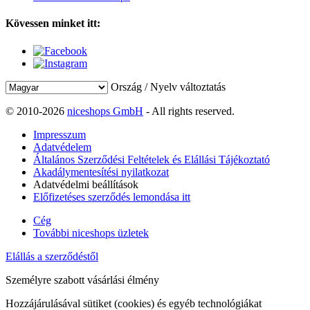
Kövessen minket itt:
Ország / Nyelv változtatás
© 2010-2026
niceshops GmbH
- All rights reserved.
Impresszum
Adatvédelem
Általános Szerződési Feltételek és Elállási Tájékoztató
Akadálymentesítési nyilatkozat
Adatvédelmi beállítások
Előfizetéses szerződés lemondása itt
Cég
További niceshops üzletek
Elállás a szerződéstől
Személyre szabott vásárlási élmény
Hozzájárulásával sütiket (cookies) és egyéb technológiákat