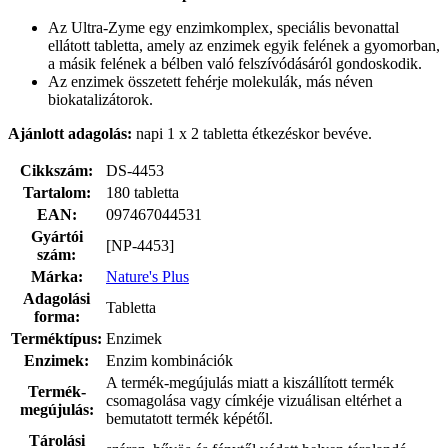
Az Ultra-Zyme egy enzimkomplex, speciális bevonattal
ellátott tabletta, amely az enzimek egyik felének a gyomorban,
a másik felének a bélben való felszívódásáról gondoskodik.
Az enzimek összetett fehérje molekulák, más néven
biokatalizátorok.
Ajánlott adagolás:
napi 1 x 2 tabletta étkezéskor bevéve.
Cikkszám:
DS-4453
Tartalom:
180 tabletta
EAN:
097467044531
Gyártói
[NP-4453]
szám:
Márka:
Nature's Plus
Adagolási
Tabletta
forma:
Terméktípus:
Enzimek
Enzimek:
Enzim kombinációk
A termék-megújulás miatt a kiszállított termék
Termék-
csomagolása vagy címkéje vizuálisan eltérhet a
megújulás:
bemutatott termék képétől.
Tárolási