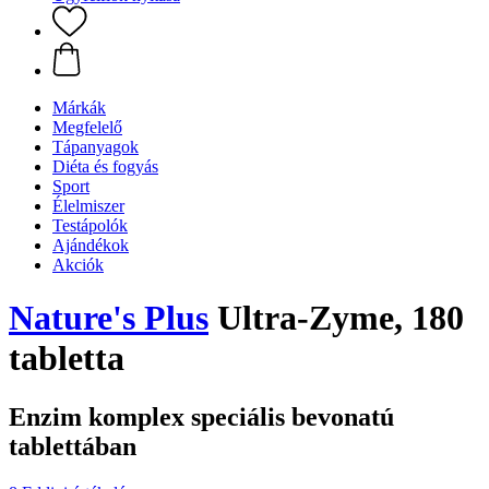
Márkák
Megfelelő
Tápanyagok
Diéta és fogyás
Sport
Élelmiszer
Testápolók
Ajándékok
Akciók
Nature's Plus
Ultra-Zyme, 180
tabletta
Enzim komplex speciális bevonatú
tablettában