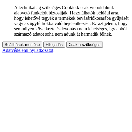
A technikailag szükséges Cookie-k csak weboldalunk
alapvető funkcióit biztosítják. Használhatók például arra,
hogy lehetővé tegyék a termékek bevásárlókosarába gyűjtését
vagy az ügyfélfiókba való bejelentkezést. Ez azt jelenti, hogy
semmilyen következtetés levonása nem lehetséges, így ebből
származó adatot soha nem adunk át harmadik félnek.
Beállítások mentése
Elfogadás
Csak a szükséges
Adatvédelemi nyilatkozatot