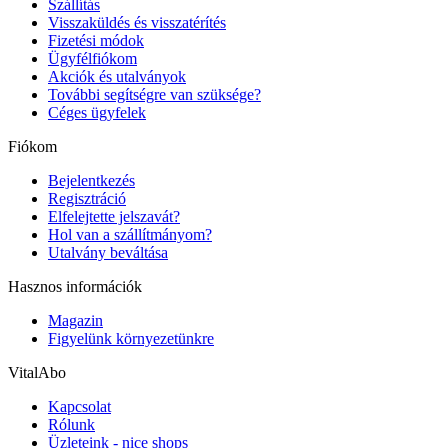
Szállítás
Visszaküldés és visszatérítés
Fizetési módok
Ügyfélfiókom
Akciók és utalványok
További segítségre van szüksége?
Céges ügyfelek
Fiókom
Bejelentkezés
Regisztráció
Elfelejtette jelszavát?
Hol van a szállítmányom?
Utalvány beváltása
Hasznos információk
Magazin
Figyelünk környezetünkre
VitalAbo
Kapcsolat
Rólunk
Üzleteink - nice shops