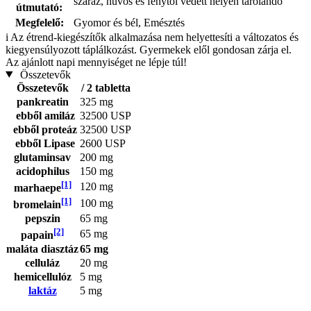
száraz, hűvös és fénytől védett helyen tárolandó
útmutató:
Megfelelő:
Gyomor és bél, Emésztés
i
Az étrend-kiegészítők alkalmazása nem helyettesíti a változatos és
kiegyensúlyozott táplálkozást. Gyermekek elől gondosan zárja el.
Az ajánlott napi mennyiséget ne lépje túl!
Összetevők
Összetevők
/ 2 tabletta
pankreatin
325 mg
ebből amiláz
32500 USP
ebből proteáz
32500 USP
ebből Lipase
2600 USP
glutaminsav
200 mg
acidophilus
150 mg
[1]
120 mg
marhaepe
[1]
100 mg
bromelain
pepszin
65 mg
[2]
65 mg
papain
maláta diasztáz
65 mg
celluláz
20 mg
hemicellulóz
5 mg
laktáz
5 mg