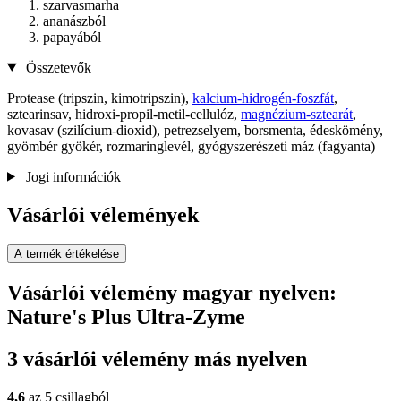
szarvasmarha
ananászból
papayából
Összetevők
Protease (tripszin, kimotripszin),
kalcium-hidrogén-foszfát
,
sztearinsav, hidroxi-propil-metil-cellulóz,
magnézium-sztearát
,
kovasav (szilícium-dioxid), petrezselyem, borsmenta, édeskömény,
gyömbér gyökér, rozmaringlevél, gyógyszerészeti máz (fagyanta)
Jogi információk
Vásárlói vélemények
A termék értékelése
Vásárlói vélemény magyar nyelven:
Nature's Plus Ultra-Zyme
3 vásárlói vélemény más nyelven
4,6
az 5 csillagból