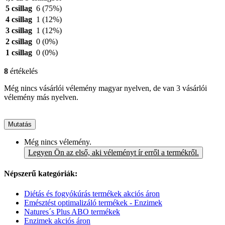
5 csillag
6
(75%)
4 csillag
1
(12%)
3 csillag
1
(12%)
2 csillag
0
(0%)
1 csillag
0
(0%)
8
értékelés
Még nincs vásárlói vélemény magyar nyelven, de van 3 vásárlói
vélemény más nyelven.
Mutatás
Még nincs vélemény.
Legyen Ön az első, aki véleményt ír erről a termékről.
Népszerű kategóriák:
Diétás és fogyókúrás termékek akciós áron
Emésztést optimalizáló termékek - Enzimek
Natures´s Plus ABO termékek
Enzimek akciós áron