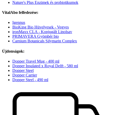
Nature's Plus Enzimek és probiotikumok
VitalAbo felfedezése:
Igennus
BioKing Bio Hüvelyesek - Vegyes
ironMaxx CLA - Konjugált Linolsav
PRIMAVERA Gyömbér bio
Carnium Botanicals Silymarin Complex
Újdonságok:
Dopper Travel Mug - 400 ml
Dopper Insulated x Royal Delft - 580 ml
Dopper Steel
Dopper Carrier
Dopper Steel - 490 ml