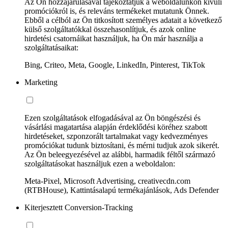
Az Ön hozzájárulásával tájékoztatjuk a weboldalunkon kívüli
promóciókról is, és releváns termékeket mutatunk Önnek.
Ebből a célból az Ön titkosított személyes adatait a következő
külső szolgáltatókkal összehasonlítjuk, és azok online
hirdetési csatornáikat használjuk, ha Ön már használja a
szolgáltatásaikat:
Bing, Criteo, Meta, Google, LinkedIn, Pinterest, TikTok
Marketing
Ezen szolgáltatások elfogadásával az Ön böngészési és
vásárlási magatartása alapján érdeklődési köréhez szabott
hirdetéseket, szponzorált tartalmakat vagy kedvezményes
promóciókat tudunk biztosítani, és mérni tudjuk azok sikerét.
Az Ön beleegyezésével az alábbi, harmadik féltől származó
szolgáltatásokat használjuk ezen a weboldalon:
Meta-Pixel, Microsoft Advertising, creativecdn.com
(RTBHouse), Kattintásalapú termékajánlások, Ads Defender
Kiterjesztett Conversion-Tracking