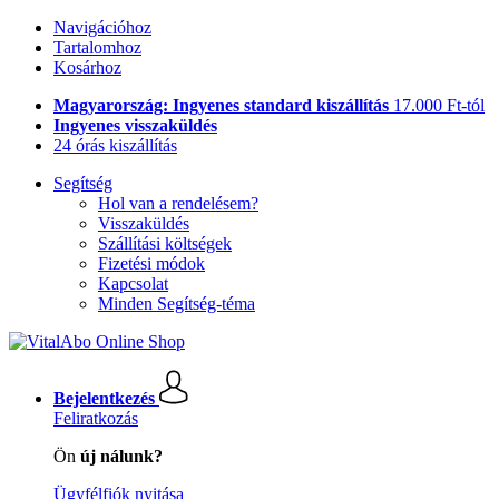
Navigációhoz
Tartalomhoz
Kosárhoz
Magyarország: Ingyenes standard kiszállítás
17.000 Ft-tól
Ingyenes visszaküldés
24 órás kiszállítás
Segítség
Hol van a rendelésem?
Visszaküldés
Szállítási költségek
Fizetési módok
Kapcsolat
Minden Segítség-téma
Bejelentkezés
Feliratkozás
Ön
új nálunk?
Ügyfélfiók nyitása