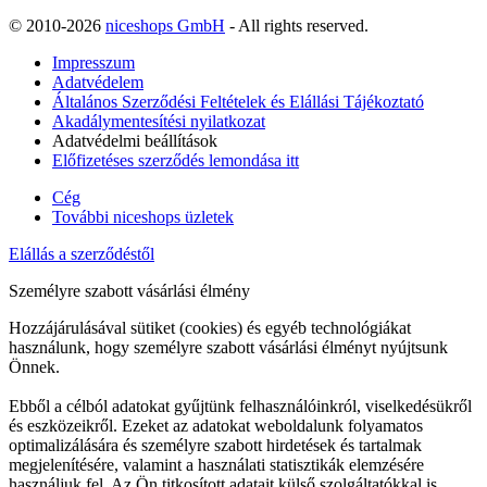
© 2010-2026
niceshops GmbH
- All rights reserved.
Impresszum
Adatvédelem
Általános Szerződési Feltételek és Elállási Tájékoztató
Akadálymentesítési nyilatkozat
Adatvédelmi beállítások
Előfizetéses szerződés lemondása itt
Cég
További niceshops üzletek
Elállás a szerződéstől
Személyre szabott vásárlási élmény
Hozzájárulásával sütiket (cookies) és egyéb technológiákat
használunk, hogy személyre szabott vásárlási élményt nyújtsunk
Önnek.
Ebből a célból adatokat gyűjtünk felhasználóinkról, viselkedésükről
és eszközeikről. Ezeket az adatokat weboldalunk folyamatos
optimalizálására és személyre szabott hirdetések és tartalmak
megjelenítésére, valamint a használati statisztikák elemzésére
használjuk fel. Az Ön titkosított adatait külső szolgáltatókkal is