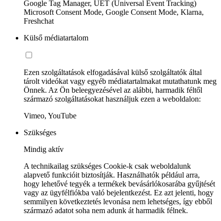
Google Tag Manager, UET (Universal Event Tracking)
Microsoft Consent Mode, Google Consent Mode, Klarna,
Freshchat
Külső médiatartalom
Ezen szolgáltatások elfogadásával külső szolgáltatók által
tárolt videókat vagy egyéb médiatartalmakat mutathatunk meg
Önnek. Az Ön beleegyezésével az alábbi, harmadik féltől
származó szolgáltatásokat használjuk ezen a weboldalon:
Vimeo, YouTube
Szükséges
Mindig aktív
A technikailag szükséges Cookie-k csak weboldalunk
alapvető funkcióit biztosítják. Használhatók például arra,
hogy lehetővé tegyék a termékek bevásárlókosarába gyűjtését
vagy az ügyfélfiókba való bejelentkezést. Ez azt jelenti, hogy
semmilyen következtetés levonása nem lehetséges, így ebből
származó adatot soha nem adunk át harmadik félnek.