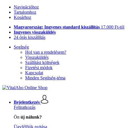
Navigációhoz
Tartalomhoz
Kosárhoz
Magyarország: Ingyenes standard kiszállítás
17.000 Ft-tól
Ingyenes visszaküldés
24 órás kiszállítás
Segítség
Hol van a rendelésem?
Visszaküldés
Szállítási költségek
Fizetési módok
Kapcsolat
Minden Segítség-téma
Bejelentkezés
Feliratkozás
Ön
új nálunk?
Ügyfélfiók nyitása