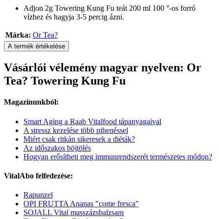
Adjon 2g Towering Kung Fu teát 200 ml 100 °-os forró
vízhez és hagyja 3-5 percig ázni.
Márka:
Or Tea?
A termék értékelése
Vásárlói vélemény magyar nyelven: Or
Tea? Towering Kung Fu
Magazinunkból:
Smart Aging a Raab Vitalfood tápanyagaival
A stressz kezelése több pihenéssel
Miért csak ritkán sikeresek a diéták?
Az időszakos böjtölés
Hogyan erősítheti meg immunrendszerét természetes módon?
VitalAbo felfedezése:
Rapunzel
OPI FRUTTA Ananas "come fresca"
SOJALL Vital masszázsbalzsam