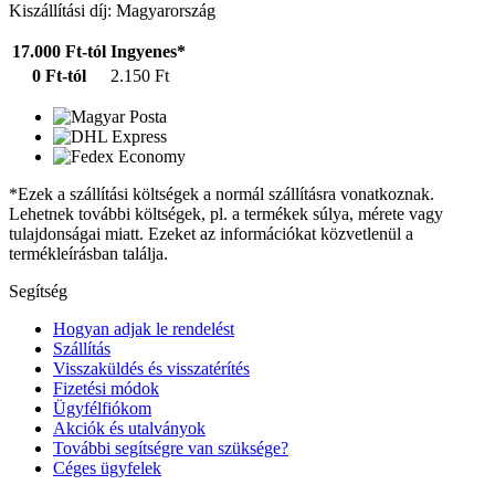
Kiszállítási díj: Magyarország
17.000 Ft-tól
Ingyenes*
0 Ft-tól
2.150 Ft
*Ezek a szállítási költségek a normál szállításra vonatkoznak.
Lehetnek további költségek, pl. a termékek súlya, mérete vagy
tulajdonságai miatt. Ezeket az információkat közvetlenül a
termékleírásban találja.
Segítség
Hogyan adjak le rendelést
Szállítás
Visszaküldés és visszatérítés
Fizetési módok
Ügyfélfiókom
Akciók és utalványok
További segítségre van szüksége?
Céges ügyfelek