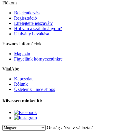
Fiókom
Bejelentkezés
Regisztráció
Elfelejtette jelszavát?
Hol van a szállítmányom?
Utalvány beváltása
Hasznos információk
Magazin
Figyelünk környezetünkre
VitalAbo
Kapcsolat
Rólunk
Üzleteink - nice shops
Kövessen minket itt:
Ország / Nyelv változtatás