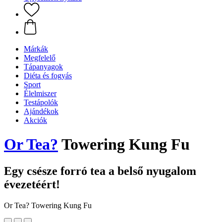
Márkák
Megfelelő
Tápanyagok
Diéta és fogyás
Sport
Élelmiszer
Testápolók
Ajándékok
Akciók
Or Tea?
Towering Kung Fu
Egy csésze forró tea a belső nyugalom
évezetéért!
Or Tea? Towering Kung Fu