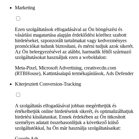
Marketing
Ezen szolgáltatások elfogadásával az Ön böngészési és
vásárlási magatartása alapján érdeklődési köréhez szabott
hirdetéseket, szponzorált tartalmakat vagy kedvezményes
promóciókat tudunk biztosítani, és mérni tudjuk azok sikerét.
Az Ön beleegyezésével az alábbi, harmadik féltől származó
szolgáltatásokat használjuk ezen a weboldalon:
Meta-Pixel, Microsoft Advertising, creativecdn.com
(RTBHouse), Kattintásalapú termékajánlások, Ads Defender
Kiterjesztett Conversion-Tracking
A szolgáltatás elfogadásával jobban megérthetjük és
értékelhetjük online hirdetéseink sikerét, és optimalizálhatjuk
hirdetési kínálatunkat. Ennek érdekében az Ön titkosított
személyes adatait összehasonlítjuk a következő külső
szolgáltatókkal, ha Ön már használja szolgáltatásaikat:
Google Ads