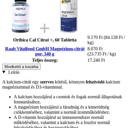
9.170 Ft
(84.128 Ft /
Orthica Cal Citrat +, 60 Tabletta
kg)
Raab Vitalfood GmbH Magnézium-citrát
8.070 Ft
por, 340 g
(23.735 Ft / kg)
Teljes összeg:
17.240 Ft
Mindkettő a kosárba
Leírás
A kalcium-citrát egy
szerves
kötésű, könnyen
felszívódó
kalcium
magnéziummal és D3-vitaminnal.
A kalcium hozzájárul a csontok és fogak normál állapotának
fenntartásához.
A magnézium hozzájárul a fáradtság és a kimerültség
csökkentéséhez, valamint a normál izomműködéshez.
A D-vitamin hozzájárul az immunrendszer normál
működéséhez, valamint a kalcium és a foszfor normál
felszívódásához és hasznosulásához.