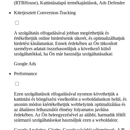
(RTBHouse), Kattintásalapú termékajánlások, Ads Defender
Kiterjesztett Conversion-Tracking
A szolgáltatás elfogadásával jobban megérthetjük és
értékelhetjük online hirdetéseink sikerét, és optimalizálhatjuk
hirdetési kínálatunkat. Ennek érdekében az Ön titkosított
személyes adatait összehasonlítjuk a következő külső
szolgáltatókkal, ha Ön már használja szolgáltatásaikat:
Google Ads
Performance
Ezen szolgáltatások elfogadásával nyomon követhetjük a
kattintási és böngészési viselkedést a weboldalunkon belül, és
anonim módon kiértékelhetjük webhelyünk optimalizálása és
az általános felhasználói élmény folyamatos javítása
érdekében. Az Ön beleegyezésével az alábbi, harmadik féltől
származó szolgáltatásokat használjuk ezen a weboldalon:
Google Analytics, Clarity, Google vásárlói vélemények, A/B-