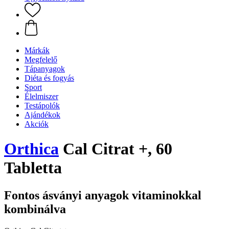
Márkák
Megfelelő
Tápanyagok
Diéta és fogyás
Sport
Élelmiszer
Testápolók
Ajándékok
Akciók
Orthica
Cal Citrat +, 60
Tabletta
Fontos ásványi anyagok vitaminokkal
kombinálva