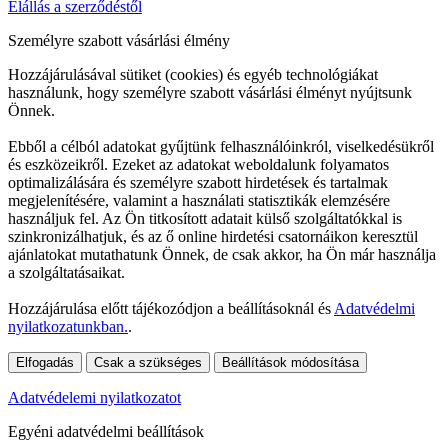
Elállás a szerződéstől
Személyre szabott vásárlási élmény
Hozzájárulásával sütiket (cookies) és egyéb technológiákat
használunk, hogy személyre szabott vásárlási élményt nyújtsunk
Önnek.
Ebből a célból adatokat gyűjtünk felhasználóinkról, viselkedésükről
és eszközeikről. Ezeket az adatokat weboldalunk folyamatos
optimalizálására és személyre szabott hirdetések és tartalmak
megjelenítésére, valamint a használati statisztikák elemzésére
használjuk fel. Az Ön titkosított adatait külső szolgáltatókkal is
szinkronizálhatjuk, és az ő online hirdetési csatornáikon keresztül
ajánlatokat mutathatunk Önnek, de csak akkor, ha Ön már használja
a szolgáltatásaikat.
Hozzájárulása előtt tájékozódjon a beállításoknál és
Adatvédelmi
nyilatkozatunkban.
.
Elfogadás
Csak a szükséges
Beállítások módosítása
Adatvédelemi nyilatkozatot
Egyéni adatvédelmi beállítások