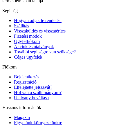
termékleírásban találja.
Segítség
Hogyan adjak le rendelést
Szállítás
Visszaküldés és visszatérítés
Fizetési módok
Ügyfélfiókom
Akciók és utalványok
További segítségre van szüksége?
Céges ügyfelek
Fiókom
Bejelentkezés
Regisztráció
Elfelejtette jelszavát?
Hol van a szállítmányom?
Utalvány beváltása
Hasznos információk
Magazin
Figyelünk környezetünkre