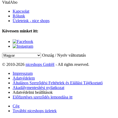
VitalAbo
Kapcsolat
Rólunk
Üzleteink - nice shops
Kövessen minket itt:
Ország / Nyelv változtatás
© 2010-2026
niceshops GmbH
- All rights reserved.
Impresszum
Adatvédelem
Általános Szerződési Feltételek és Elállási Tájékoztató
Akadálymentesítési nyilatkozat
Adatvédelmi beállítások
Előfizetéses szerződés lemondása itt
Cég
További niceshops üzletek