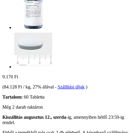
9.170 Ft
(
84.128 Ft / kg
, 27% áfával
-
Szállítási díjak
)
Tartalom:
60 Tabletta
Még 2 darab raktáron
Kiszállítás augusztus 12., szerda
-ig, amennyiben
hétfő 23:59-ig
rendel.
Ebből a termékből már csak 2 db elérhető. A következő szállítmány