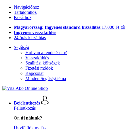
Navigációhoz
Tartalomhoz
Kosárhoz
Magyarország: Ingyenes standard kiszállítás
17.000 Ft-tól
Ingyenes visszaküldés
24 órás kiszállítás
Segítség
Hol van a rendelésem?
Visszaküldés
Szállítási költségek
Fizetési módok
Kapcsolat
Minden Segítség-téma
Bejelentkezés
Feliratkozás
Ön
új nálunk?
Ügyfélfiók nyitása