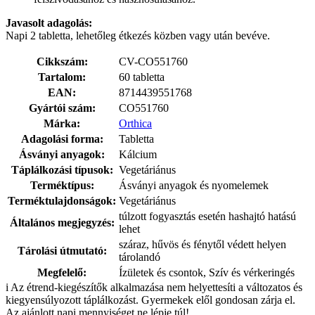
Javasolt adagolás:
Napi 2 tabletta, lehetőleg étkezés közben vagy után bevéve.
Cikkszám:
CV-CO551760
Tartalom:
60 tabletta
EAN:
8714439551768
Gyártói szám:
CO551760
Márka:
Orthica
Adagolási forma:
Tabletta
Ásványi anyagok:
Kálcium
Táplálkozási típusok:
Vegetáriánus
Terméktípus:
Ásványi anyagok és nyomelemek
Terméktulajdonságok:
Vegetáriánus
túlzott fogyasztás esetén hashajtó hatású
Általános megjegyzés:
lehet
száraz, hűvös és fénytől védett helyen
Tárolási útmutató:
tárolandó
Megfelelő:
Ízületek és csontok, Szív és vérkeringés
i
Az étrend-kiegészítők alkalmazása nem helyettesíti a változatos és
kiegyensúlyozott táplálkozást. Gyermekek elől gondosan zárja el.
Az ajánlott napi mennyiséget ne lépje túl!