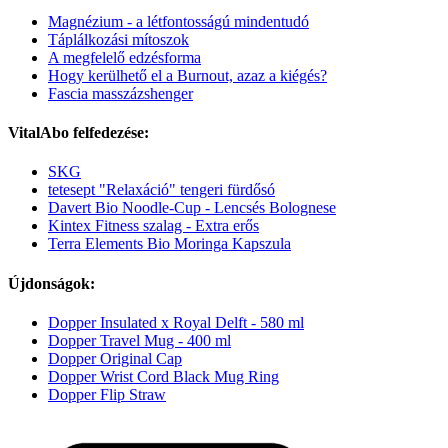
Magnézium - a létfontosságú mindentudó
Táplálkozási mítoszok
A megfelelő edzésforma
Hogy kerülhető el a Burnout, azaz a kiégés?
Fascia masszázshenger
VitalAbo felfedezése:
SKG
tetesept "Relaxáció" tengeri fürdősó
Davert Bio Noodle-Cup - Lencsés Bolognese
Kintex Fitness szalag - Extra erős
Terra Elements Bio Moringa Kapszula
Újdonságok:
Dopper Insulated x Royal Delft - 580 ml
Dopper Travel Mug - 400 ml
Dopper Original Cap
Dopper Wrist Cord Black Mug Ring
Dopper Flip Straw