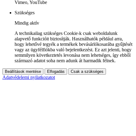
Vimeo, YouTube
Szükséges
Mindig aktív
A technikailag szükséges Cookie-k csak weboldalunk
alapvető funkcióit biztosítják. Használhatók például arra,
hogy lehetővé tegyék a termékek bevásárlókosarába gyűjtését
vagy az ügyfélfiókba való bejelentkezést. Ez azt jelenti, hogy
semmilyen következtetés levonása nem lehetséges, így ebből
származó adatot soha nem adunk át harmadik félnek.
Beállítások mentése
Elfogadás
Csak a szükséges
Adatvédelemi nyilatkozatot