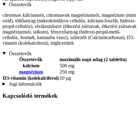
Összetevők
citromsav kálciumsói, citromsavak magnéziumsói, magnézium (mint
oxid), töltőanyag (mikrokristályos cellulóz, kálcium-foszfát, hidroxi-
propil-cellulóz), elválasztószer (étkezési zsírsavak, étkezési zsírsavak
magnéziumsói, talkum), fényezőanyag (hidroxi-propil-metil-
cellulóz, Isomalt, karnauba viasz), színezék (Calciumcarbonat), D3-
vitamin (kolekalciferol), trigliceridek
Összetevők
Összetevők
maximális napi adag (2 tabletta)
kálcium
500 mg
magnézium
250 mg
D3-vitamin (kolekalciferol)
10 µg
Jogi információk
Kapcsolódó termékek